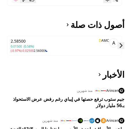
أصول ذات صلة
D
AMC
2.58500
A
0.01500
(0.58%)
(-0.97%)
-0.02500
2.56000
Skip to next slide page
الأخبار
Arincen
منذ شهرين
جيم ستوب ترفع حصتها في إيباي رغم رفض عرض الاستحواذ
بـ56 مليار دولار
Arincen
منذ شهرين
ملخص الأسواق: ماحدث بالأمس وماينتظرنا اليوم 13/5: التضخم