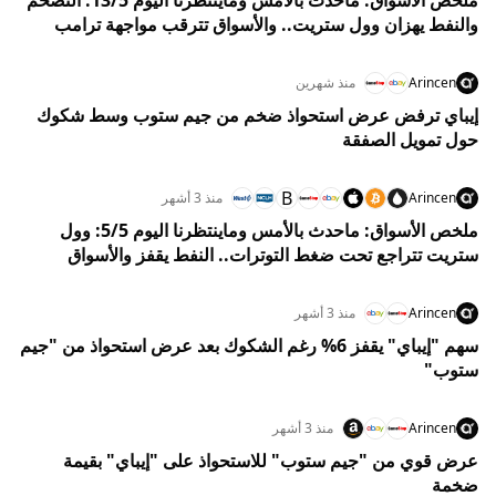
والنفط يهزان وول ستريت.. والأسواق تترقب مواجهة ترامب
وشي في بكين
Arincen
منذ شهرين
إيباي ترفض عرض استحواذ ضخم من جيم ستوب وسط شكوك
حول تمويل الصفقة
B
Arincen
منذ 3 أشهر
ملخص الأسواق: ماحدث بالأمس وماينتظرنا اليوم 5/5: وول
ستريت تتراجع تحت ضغط التوترات.. النفط يقفز والأسواق
تترقب انفراجة هرمز
Arincen
منذ 3 أشهر
سهم "إيباي" يقفز 6% رغم الشكوك بعد عرض استحواذ من "جيم
ستوب"
Arincen
منذ 3 أشهر
عرض قوي من "جيم ستوب" للاستحواذ على "إيباي" بقيمة
ضخمة