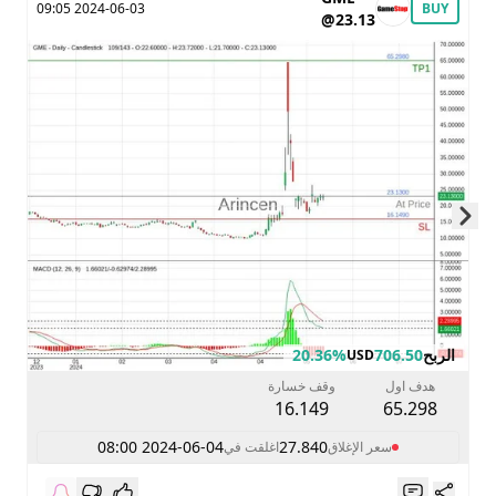
2024-06-03 09:05
BUY
@23.13
Skip to next slide page
الربح
706.50
20.36%
USD
هدف اول
وقف خسارة
16.149
65.298
2024-06-04 08:00
27.840
سعر الإغلاق
اغلقت في