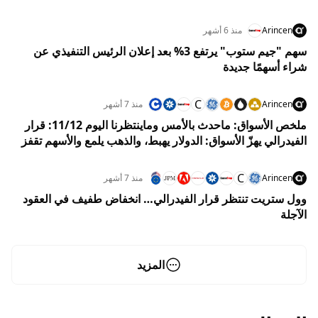
Arincen
منذ 6 أشهر
سهم "جيم ستوب" يرتفع 3% بعد إعلان الرئيس التنفيذي عن
شراء أسهمًا جديدة
C
Arincen
منذ 7 أشهر
ملخص الأسواق: ماحدث بالأمس وماينتظرنا اليوم 11/12: قرار
الفيدرالي يهزّ الأسواق: الدولار يهبط، والذهب يلمع والأسهم تقفز
C
Arincen
منذ 7 أشهر
وول ستريت تنتظر قرار الفيدرالي… انخفاض طفيف في العقود
الآجلة
المزيد