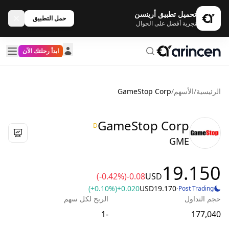
تحميل تطبيق أرينسن
حمل التطبيق
تجربة أفضل على الجوال
ابدأ رحلتك الآن
الرئيسية
/
الأسهم
/
GameStop Corp
GameStop Corp
D
GME
19.150
(-0.42%)
-0.08
USD
(+0.10%)
+0.020
USD
19.170
·
Post Trading
حجم التداول
الربح لكل سهم
-1
177,040