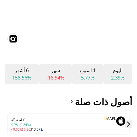
اليوم
1 اسبوع
شهر
6 أشهر
158.56%
-18.94%
5.77%
2.39%
أصول ذات صلة
D
AAPL
313.27
0.75
(0.24%)
(-0.06%)
-0.20
313.07
Skip to next slide page