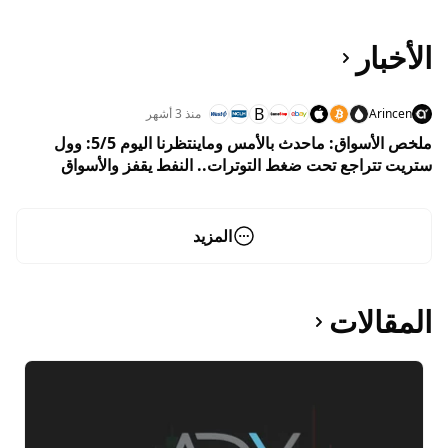
الأخبار
B
Arincen
منذ 3 أشهر
ملخص الأسواق: ماحدث بالأمس وماينتظرنا اليوم 5/5: وول
ستريت تتراجع تحت ضغط التوترات.. النفط يقفز والأسواق
تترقب انفراجة هرمز
المزيد
المقالات