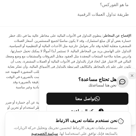
ما هو الفوركس؟
طريقة تداول العملات الرقمية
الإفصاح عن المخاطر:
ينطوي التداول في الأدوات المالية على مخاطر عالية بما في ذلك خطر
خسارة بعض أو كل مبلغ استثمارك، وقد لا يكون مناسبًا لجميع المستثمرين. أسعار العملات
المشفرة متقلبة للغاية وقد تتأثر بعوامل خارجية مثل الأحداث المالية أو التنظيمية أو السياسية.
التداول على الهامش يزيد من المخاطر المالية. لا تستثمر أبدًا أموالًا لا يمكنك تحمل خسارتها،
وادرس بعناية ملاءمة المنتجات المعقدة مثل العقود مقابل الفروقات والمشتقات مع وضع وضعك
المالي في الاعتبار. قبل اتخاذ قرار بالتداول في الأدوات المالية أو العملات المشفرة، يجب أن
تكون على علم تام بالمخاطر والتكاليف المرتبطة بالتداول في الأسواق المالية، وأن تفكر بعناية
في أهدافك الاستثمارية ومستوى خبرتك ورغبتك في المخاطرة، وأن تطلب المشورة المهنية عند
الحاجة. تود Arincen أن تذكرك بأن البيانات الواردة في هذا الموقع ليست بالضرورة في الوقت
هل تحتاج مساعدة؟
الفعلي وليست دقيقة. البيانات والأسعار الموجودة على الموقع ليست دقيقة بالضرورة وقد
نحن هنا لمساعدتك
تختلف عن السعر الفعلي في أي سوق معينة، مما يعني أن الأسعار إرشادية وغير مناسبة
لأغراض التداول.
تواصل معنا
لن يتحمل Arincen وأي مزود للبيانات الواردة في هذا الموقع المسؤولية عن أي خسارة أو ضرر
نتيجة لتداولك، أو اعتمادك على المعلومات الواردة في هذا الموقع. يحظر استخدام أو تخزين أو
مركز المساعدة
إعادة إنتاج أو عرض أو تعديل أو نقل أو توزيع البيانات الموجودة في هذا الموقع دون الحصول
على إذن كتابي صريح مسبق من Arincen و/أو مزود البيانات. جميع حقوق الملكية الفكرية
نحن نستخدم ملفات تعريف الارتباط
محفوظة من قبل مقدمي الخدمة و/أو البورصة التي تقدم البيانات الواردة في هذا الموقع. قد
نستخدم ملفات تعريف الارتباط لتحسين تجربتك وتحليل حركة الزيارات.
يتم تعويض Arincen من قبل المعلنين الذين يظهرون على الموقع، بناءً على تفاعلك مع
الإعلانات أو المعلنين.
بالمتابعة فإنك توافق على استخدامنا لها.
سياسة الخصوصية