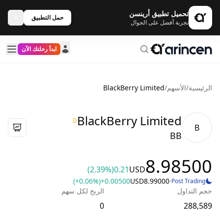
تحميل تطبيق أرينسن
حمل التطبيق
تجربة أفضل على الجوال
ابدأ رحلتك الآن
الرئيسية
/
الأسهم
/
BlackBerry Limited
BlackBerry Limited
D
B
BB
8.98500
(2.39%)
0.21
USD
(+0.06%)
+0.00500
USD
8.99000
·
Post Trading
حجم التداول
الربح لكل سهم
0
288,589