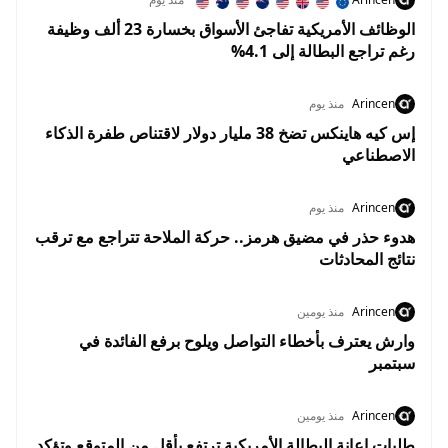
الوظائف الأمريكية تفاجئ الأسواق بخسارة 23 ألف وظيفة
رغم تراجع البطالة إلى 4.1%
Arincen
منذ يوم
إس كيه هاينكس تضخ 38 مليار دولار لاقتناص طفرة الذكاء
الاصطناعي
Arincen
منذ يوم
هدوء حذر في مضيق هرمز.. حركة الملاحة تتراجع مع ترقب
نتائج المحادثات
Arincen
منذ يومين
وارش يعترف بأخطاء التواصل ويلوح برفع الفائدة في
سبتمبر
Arincen
منذ يومين
طلبات إعانة البطالة الأمريكية ترتفع بأقل من المتوقع وتؤكد