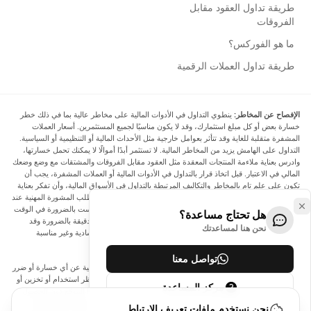
طريقة تداول العقود مقابل
الفروقات
ما هو الفوركس؟
طريقة تداول العملات الرقمية
الإفصاح عن المخاطر:
ينطوي التداول في الأدوات المالية على مخاطر عالية بما في ذلك خطر
خسارة بعض أو كل مبلغ استثمارك، وقد لا يكون مناسبًا لجميع المستثمرين. أسعار العملات
المشفرة متقلبة للغاية وقد تتأثر بعوامل خارجية مثل الأحداث المالية أو التنظيمية أو السياسية.
التداول على الهامش يزيد من المخاطر المالية. لا تستثمر أبدًا أموالًا لا يمكنك تحمل خسارتها،
وادرس بعناية ملاءمة المنتجات المعقدة مثل العقود مقابل الفروقات والمشتقات مع وضع وضعك
المالي في الاعتبار. قبل اتخاذ قرار بالتداول في الأدوات المالية أو العملات المشفرة، يجب أن
تكون على علم تام بالمخاطر والتكاليف المرتبطة بالتداول في الأسواق المالية، وأن تفكر بعناية
في أهدافك الاستثمارية ومستوى خبرتك ورغبتك في المخاطرة، وأن تطلب المشورة المهنية عند
الحاجة. تود Arincen أن تذكرك بأن البيانات الواردة في هذا الموقع ليست بالضرورة في الوقت
هل تحتاج مساعدة؟
الفعلي وليست دقيقة. البيانات والأسعار الموجودة على الموقع ليست دقيقة بالضرورة وقد
نحن هنا لمساعدتك
تختلف عن السعر الفعلي في أي سوق معينة، مما يعني أن الأسعار إرشادية وغير مناسبة
لأغراض التداول.
تواصل معنا
لن يتحمل Arincen وأي مزود للبيانات الواردة في هذا الموقع المسؤولية عن أي خسارة أو ضرر
نتيجة لتداولك، أو اعتمادك على المعلومات الواردة في هذا الموقع. يحظر استخدام أو تخزين أو
مركز المساعدة
إعادة إنتاج أو عرض أو تعديل أو نقل أو توزيع البيانات الموجودة في هذا الموقع دون الحصول
على إذن كتابي صريح مسبق من Arincen و/أو مزود البيانات. جميع حقوق الملكية الفكرية
نحن نستخدم ملفات تعريف الارتباط