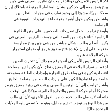
أكد الرئيس الأمريكي دونالد ترامب أن نظيره الصيني شي جين
بينج يتفق معه إلى حد كبير بشأن المخاطر المرتبطة بامتلاك إيران
سلاحًا نوويًا، مشيرًا إلى وجود تقارب في وجهات النظر بين
واشنطن وبكين حول أهمية منع تصاعد التهديدات النووية في
المنطقة.
وأوضح ترامب، خلال تصريحاته للصحفيين على متن الطائرة
الرئاسية أثناء عودته من القمة التي جمعته بالرئيس الصيني في
بكين، أنه لم يطلب بشكل مباشر من شي جين بينج ممارسة
ضغوط على إيران لإعادة فتح مضيق هرمز أو ضمان استمرار
حركة الملاحة عبره.
وأضاف الرئيس الأمريكي أنه يتوقع مع ذلك أن تتحرك الصين
لدعم استقرار الملاحة في المضيق، نظرًا لأن بكين لديها مصلحة
اقتصادية كبيرة في بقاء طرق التجارة وإمدادات الطاقة مفتوحة،
خاصة مع اعتمادها الكبير على واردات النفط من منطقة الخليج.
وأشار ترامب إلى أن الرئيس الصيني يرغب في رؤية مضيق هرمز
مفتوحًا أمام حركة السفن والتجارة العالمية، مؤكدًا في الوقت
ذاته أنه لا يفضل طلب خدمات من الدول الأخرى، لأن أي طلب
من هذا النوع يستوجب تقديم مقابل، وهو ما لا تسعى إليه الولايات
المتحدة حاليًا.