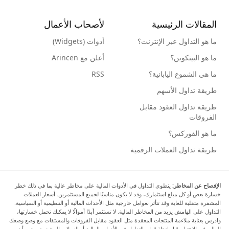
المقالات الرئيسية
لأصحاب الأعمال
ما هو التداول عبر الإنترنت؟
أدوات (Widgets)
ما هو البيتكوين؟
أعلن مع Arincen
ما هي الشموع اليابانية؟
RSS
طريقة تداول الأسهم
طريقة تداول العقود مقابل
الفروقات
ما هو الفوركس؟
طريقة تداول العملات الرقمية
الإفصاح عن المخاطر:
ينطوي التداول في الأدوات المالية على مخاطر عالية بما في ذلك خطر
خسارة بعض أو كل مبلغ استثمارك، وقد لا يكون مناسبًا لجميع المستثمرين. أسعار العملات
المشفرة متقلبة للغاية وقد تتأثر بعوامل خارجية مثل الأحداث المالية أو التنظيمية أو السياسية.
التداول على الهامش يزيد من المخاطر المالية. لا تستثمر أبدًا أموالًا لا يمكنك تحمل خسارتها،
وادرس بعناية ملاءمة المنتجات المعقدة مثل العقود مقابل الفروقات والمشتقات مع وضع وضعك
المالي في الاعتبار. قبل اتخاذ قرار بالتداول في الأدوات المالية أو العملات المشفرة، يجب أن