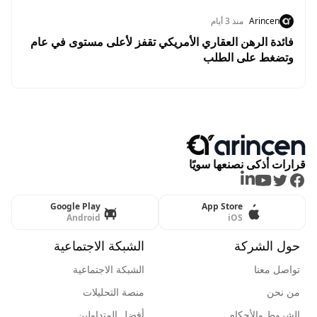
Arincen
منذ 3 أيام
فائدة الرهن العقاري الأمريكي تقفز لأعلى مستوى في عام
وتضغط على الطلب
قرارات أذكى نصنعها سويًا
LinkedIn
Youtube
Twitter
Facebook
Google Play
App Store
Android
iOS
حول الشركة
الشبكة الاجتماعية
تواصل معنا
الشبكة الاجتماعية
من نحن
منصة التحليلات
الشروط والأحكام
أفضل المتداولين