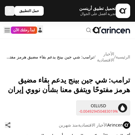
تحميل تطبيق أرينسن
حمل التطبيق
تجربة أفضل على الجوال
ابدأ رحلتك الآن
الأخبار
الرئيسية
/
/
ترامب: شي جين بينج يدعم بقاء مضيق هرمز مفتوحًا ويتفق معنا بشأن نووي إيران
الاقتصادية
ترامب: شي جين بينج يدعم بقاء مضيق
هرمز مفتوحًا ويتفق معنا بشأن نووي إيران
OILUSD
-0.004929450483019%
Arincen
الأخبار الاقتصادية
منذ شهرين