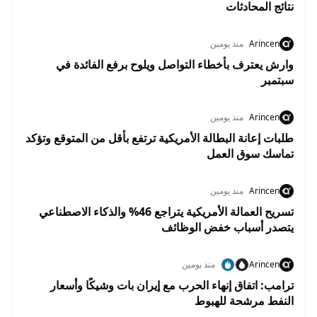
نتائج المحادثات
Arincen
منذ يومين
وارش يعترف بأخطاء التواصل ويلوح برفع الفائدة في
سبتمبر
Arincen
منذ يومين
طلبات إعانة البطالة الأمريكية ترتفع بأقل من المتوقع وتؤكد
تماسك سوق العمل
Arincen
منذ يومين
تسريح العمالة الأمريكية يتراجع 46% والذكاء الاصطناعي
يتصدر أسباب خفض الوظائف
Arincen
منذ يومين
ترامب: اتفاق إنهاء الحرب مع إيران بات وشيكًا وأسعار
النفط مرشحة للهبوط