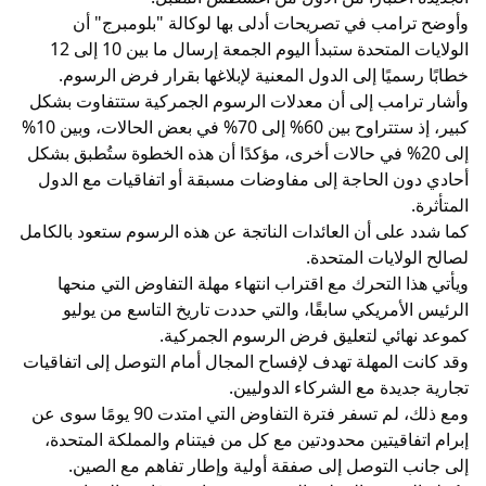
وأوضح ترامب في تصريحات أدلى بها لوكالة "بلومبرج" أن
الولايات المتحدة ستبدأ اليوم الجمعة إرسال ما بين 10 إلى 12
خطابًا رسميًا إلى الدول المعنية لإبلاغها بقرار فرض الرسوم.
وأشار ترامب إلى أن معدلات الرسوم الجمركية ستتفاوت بشكل
كبير، إذ ستتراوح بين 60% إلى 70% في بعض الحالات، وبين 10%
إلى 20% في حالات أخرى، مؤكدًا أن هذه الخطوة ستُطبق بشكل
أحادي دون الحاجة إلى مفاوضات مسبقة أو اتفاقيات مع الدول
المتأثرة.
كما شدد على أن العائدات الناتجة عن هذه الرسوم ستعود بالكامل
لصالح الولايات المتحدة.
ويأتي هذا التحرك مع اقتراب انتهاء مهلة التفاوض التي منحها
الرئيس الأمريكي سابقًا، والتي حددت تاريخ التاسع من يوليو
كموعد نهائي لتعليق فرض الرسوم الجمركية.
وقد كانت المهلة تهدف لإفساح المجال أمام التوصل إلى اتفاقيات
تجارية جديدة مع الشركاء الدوليين.
ومع ذلك، لم تسفر فترة التفاوض التي امتدت 90 يومًا سوى عن
إبرام اتفاقيتين محدودتين مع كل من فيتنام والمملكة المتحدة،
إلى جانب التوصل إلى صفقة أولية وإطار تفاهم مع الصين.