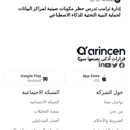
إدارة ترامب تدرس حظر مكونات صينية لمراكز البيانات
لحماية البنية التحتية للذكاء الاصطناعي
قرارات أذكى نصنعها سويًا
LinkedIn
Youtube
Twitter
Facebook
Google Play
App Store
Android
iOS
حول الشركة
الشبكة الاجتماعية
تواصل معنا
الشبكة الاجتماعية
من نحن
منصة التحليلات
الشروط والأحكام
أفضل المتداولين
سياسة الخصوصية
تقييمات المستخدمين لشركات