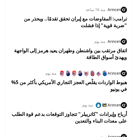
Arincen
منذ 16 ساعة
ترامب: المفاوضات مع إيران تحقق تقدمًا.. ويحذر من
"ضربة قوية" إذا فشلت
Arincen
منذ يوم
اتفاق مرتقب بين واشنطن وطهران يعيد هرمز إلى الواجهة
ويهدئ أسواق الطاقة
Arincen
منذ يوم
هبوط الواردات يقلّص العجز التجاري الأمريكي بأكثر من 5%
في يونيو
Arincen
منذ يوم
أرباح وإيرادات "كاتربيلر" تتجاوز التوقعات بدعم قوة الطلب
على معدات البناء والتعدين
Arincen
منذ يوم