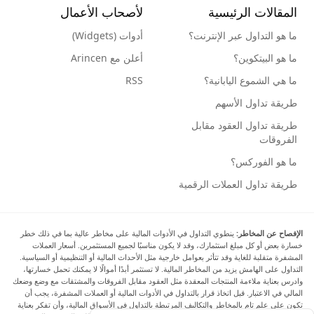
المقالات الرئيسية
لأصحاب الأعمال
ما هو التداول عبر الإنترنت؟
أدوات (Widgets)
ما هو البيتكوين؟
أعلن مع Arincen
ما هي الشموع اليابانية؟
RSS
طريقة تداول الأسهم
طريقة تداول العقود مقابل
الفروقات
ما هو الفوركس؟
طريقة تداول العملات الرقمية
الإفصاح عن المخاطر:
ينطوي التداول في الأدوات المالية على مخاطر عالية بما في ذلك خطر
خسارة بعض أو كل مبلغ استثمارك، وقد لا يكون مناسبًا لجميع المستثمرين. أسعار العملات
المشفرة متقلبة للغاية وقد تتأثر بعوامل خارجية مثل الأحداث المالية أو التنظيمية أو السياسية.
التداول على الهامش يزيد من المخاطر المالية. لا تستثمر أبدًا أموالًا لا يمكنك تحمل خسارتها،
وادرس بعناية ملاءمة المنتجات المعقدة مثل العقود مقابل الفروقات والمشتقات مع وضع وضعك
المالي في الاعتبار. قبل اتخاذ قرار بالتداول في الأدوات المالية أو العملات المشفرة، يجب أن
تكون على علم تام بالمخاطر والتكاليف المرتبطة بالتداول في الأسواق المالية، وأن تفكر بعناية