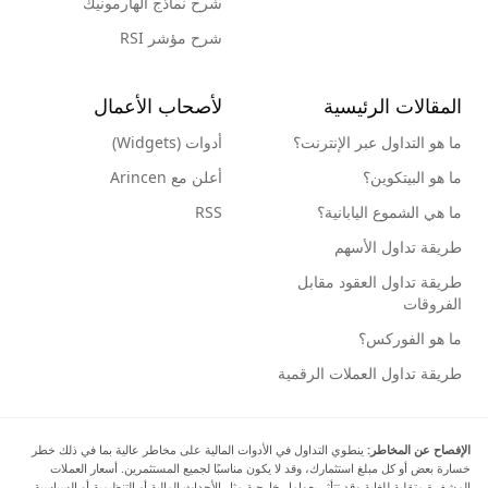
شرح نماذج الهارمونيك
شرح مؤشر RSI
المقالات الرئيسية
لأصحاب الأعمال
ما هو التداول عبر الإنترنت؟
أدوات (Widgets)
ما هو البيتكوين؟
أعلن مع Arincen
ما هي الشموع اليابانية؟
RSS
طريقة تداول الأسهم
طريقة تداول العقود مقابل
الفروقات
ما هو الفوركس؟
طريقة تداول العملات الرقمية
الإفصاح عن المخاطر:
ينطوي التداول في الأدوات المالية على مخاطر عالية بما في ذلك خطر
خسارة بعض أو كل مبلغ استثمارك، وقد لا يكون مناسبًا لجميع المستثمرين. أسعار العملات
المشفرة متقلبة للغاية وقد تتأثر بعوامل خارجية مثل الأحداث المالية أو التنظيمية أو السياسية.