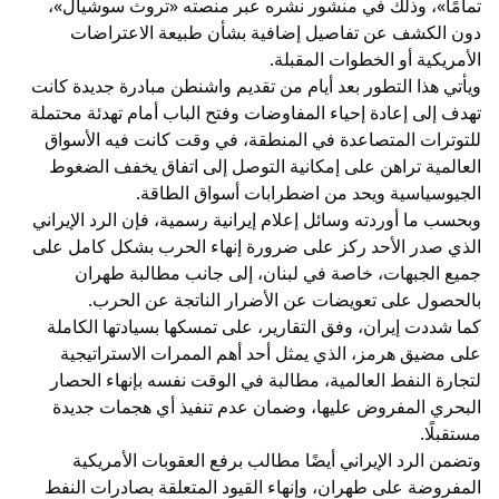
تمامًا»، وذلك في منشور نشره عبر منصته «تروث سوشيال»،
دون الكشف عن تفاصيل إضافية بشأن طبيعة الاعتراضات
الأمريكية أو الخطوات المقبلة.
ويأتي هذا التطور بعد أيام من تقديم واشنطن مبادرة جديدة كانت
تهدف إلى إعادة إحياء المفاوضات وفتح الباب أمام تهدئة محتملة
للتوترات المتصاعدة في المنطقة، في وقت كانت فيه الأسواق
العالمية تراهن على إمكانية التوصل إلى اتفاق يخفف الضغوط
الجيوسياسية ويحد من اضطرابات أسواق الطاقة.
وبحسب ما أوردته وسائل إعلام إيرانية رسمية، فإن الرد الإيراني
الذي صدر الأحد ركز على ضرورة إنهاء الحرب بشكل كامل على
جميع الجبهات، خاصة في لبنان، إلى جانب مطالبة طهران
بالحصول على تعويضات عن الأضرار الناتجة عن الحرب.
كما شددت إيران، وفق التقارير، على تمسكها بسيادتها الكاملة
على مضيق هرمز، الذي يمثل أحد أهم الممرات الاستراتيجية
لتجارة النفط العالمية، مطالبة في الوقت نفسه بإنهاء الحصار
البحري المفروض عليها، وضمان عدم تنفيذ أي هجمات جديدة
مستقبلًا.
وتضمن الرد الإيراني أيضًا مطالب برفع العقوبات الأمريكية
المفروضة على طهران، وإنهاء القيود المتعلقة بصادرات النفط