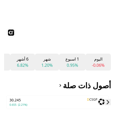
اليوم
1 اسبوع
شهر
6 أشهر
12 شه
5%
6.82%
1.20%
0.95%
-0.06%
أصول ذات صلة
D
CSGP
30.245
0.655
(2.21%)
Skip to next slide page