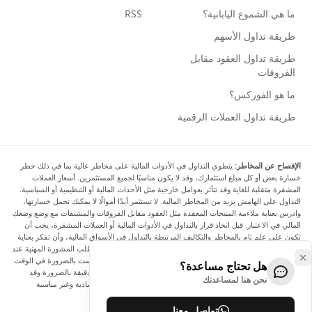
ما هي الشموع اليابانية؟
RSS
طريقة تداول الأسهم
طريقة تداول العقود مقابل
الفروقات
ما هو الفوركس؟
طريقة تداول العملات الرقمية
الإفصاح عن المخاطر:
ينطوي التداول في الأدوات المالية على مخاطر عالية بما في ذلك خطر
خسارة بعض أو كل مبلغ استثمارك، وقد لا يكون مناسبًا لجميع المستثمرين. أسعار العملات
المشفرة متقلبة للغاية وقد تتأثر بعوامل خارجية مثل الأحداث المالية أو التنظيمية أو السياسية.
التداول على الهامش يزيد من المخاطر المالية. لا تستثمر أبدًا أموالًا لا يمكنك تحمل خسارتها،
وادرس بعناية ملاءمة المنتجات المعقدة مثل العقود مقابل الفروقات والمشتقات مع وضع وضعك
المالي في الاعتبار. قبل اتخاذ قرار بالتداول في الأدوات المالية أو العملات المشفرة، يجب أن
تكون على علم تام بالمخاطر والتكاليف المرتبطة بالتداول في الأسواق المالية، وأن تفكر بعناية
في أهدافك الاستثمارية ومستوى خبرتك ورغبتك في المخاطرة، وأن تطلب المشورة المهنية عند
الحاجة. تود Arincen أن تذكرك بأن البيانات الواردة في هذا الموقع ليست بالضرورة في الوقت
هل تحتاج مساعدة؟
الفعلي وليست دقيقة. البيانات والأسعار الموجودة على الموقع ليست دقيقة بالضرورة وقد
نحن هنا لمساعدتك
تختلف عن السعر الفعلي في أي سوق معينة، مما يعني أن الأسعار إرشادية وغير مناسبة
لأغراض التداول.
تواصل معنا