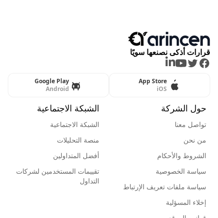
قرارات أذكى نصنعها سويًا
LinkedIn
Youtube
Twitter
Facebook
Google Play
App Store
Android
iOS
حول الشركة
الشبكة الاجتماعية
تواصل معنا
الشبكة الاجتماعية
من نحن
منصة التحليلات
الشروط والأحكام
أفضل المتداولين
سياسة الخصوصية
تقييمات المستخدمين لشركات
التداول
سياسة ملفات تعريف الإرتباط
إخلاء المسؤلية
قوانين الموقع