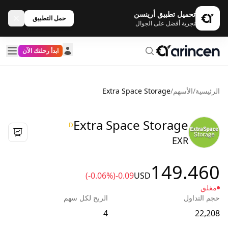
تحميل تطبيق أرينسن
حمل التطبيق
تجربة أفضل على الجوال
ابدأ رحلتك الآن
الرئيسية
/
الأسهم
/
Extra Space Storage
Extra Space Storage
D
EXR
149.460
(-0.06%)
-0.09
USD
مغلق
حجم التداول
الربح لكل سهم
4
22,208