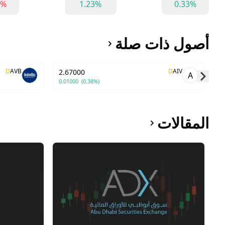
5%
1.23%
0.33%
أصول ذات صلة
D
AVB
D
AIV
2.67000
A
0.01000
(0.38%)
Skip to next slide page
المقالات