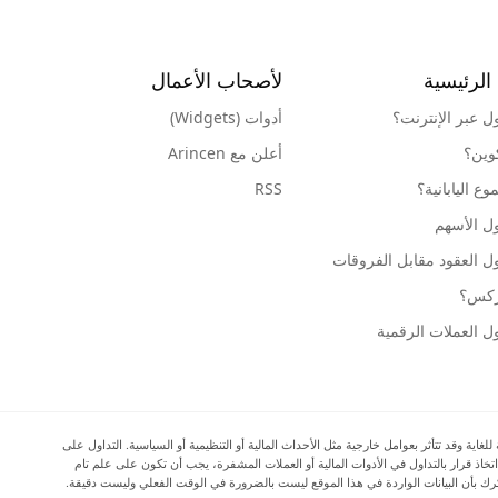
الرئيسية
لأصحاب الأعمال
ول عبر الإنترنت؟
أدوات (Widgets)
كوين؟
أعلن مع Arincen
ع اليابانية؟
RSS
ل الأسهم
ل العقود مقابل الفروقات
وركس؟
ل العملات الرقمية
ية وقد تتأثر بعوامل خارجية مثل الأحداث المالية أو التنظيمية أو السياسية. التداول على
اتخاذ قرار بالتداول في الأدوات المالية أو العملات المشفرة، يجب أن تكون على علم تام
المرتبطة بالتداول في الأسواق المالية، وأن تفكر بعناية في أهدافك الاستثمارية ومستوى خبرتك ورغبتك في المخاطرة، وأن تطلب المشورة المهنية عند الحاجة. تود Arincen أن تذكرك بأن البيانات الواردة في هذا الموقع ليست بالضرورة في الوقت الفعلي وليست دقيقة.