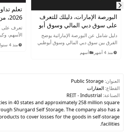
تعلم تداو
Skip to next slide page
البورصة الإمارات، دليلك للتعرف
2026، من الصفر للإحتراف
على سوق دبي المالي وسوق أبو
تعرف على أ
ظبي للأوراق المالية
الأسهم، وكيف
دليل شامل عن البورصة الإماراتية يوضح
وإدارة المخ
الفرق بين سوق دبي المالي وسوق أبوظبي
منذ 4 سنوات
الاستراتيجيا
للأوراق المالية، أهم الشركات المدرجة،
منذ 4 أشهر
أسهم
سوق الأسهم
الأصول المتاحة، ساعات التداول، وخطوات
الاستثمار للمبتدئين.
العنوان:
Public Storage
القطاع:
العقارات
الصناعة:
REIT - Industrial
lities in 40 states and approximately 258 million square
through Shurgard Self Storage. The company also has a
oducts to cover losses for the goods in self-storage
facilities.