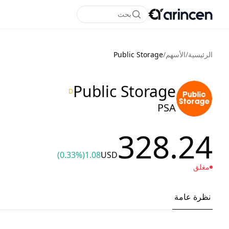
بحث
الرئيسية
/
الأسهم
/
Public Storage
Public Storage
D
PSA
328.24
(0.33%)
1.08
USD
مغلق
نظرة عامة