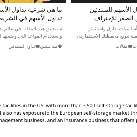
ل الأسهم للمبتدئين
ما هي شرعية تداول الأس
تداول الأسهم في الشريع
الإسلامية
ساسيات تداول واستثمار
ستتعمق هذه المقالة في عالم تد
ية تنويع محفظتك الاستثمارية،
واستخدام القواعد التي وضعتها 
اطر بذكاء. اكتشف أهم
الإسلامية لتحديد الأعمال والأن
مقالات
منذ سنتين
تداول للمبتدئين
ت والنصائح لتحقيق النجاح في
الاستثمار الحلال أو المشروعة 
.
بها في الدين الإسلامي.
 facilities in the US, with more than 3,500 self-storage faci
, it also has exposureto the European self-storage market 
agement business, and an insurance business that offers pr