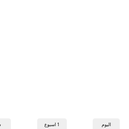
اليوم
1 اسبوع
ش