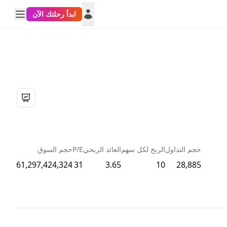
ابدأ رحلتك الآن
حجم التداول
الربح لكل سهم
العائد الربحي
P/E
حجم السوق
61,297,424,324
31
3.65
10
28,885