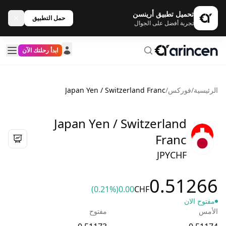
تحميل تطبيق أرينسن
حمل التطبيق
تجربة أفضل على الجوال
ابدأ رحلتك الآن
الرئيسية
/
فوركس
/
Japan Yen / Switzerland Franc
Japan Yen / Switzerland
Franc
JPYCHF
0.51266
(0.21%)
0.00
CHF
مفتوح الان
الأمس
مفتوح