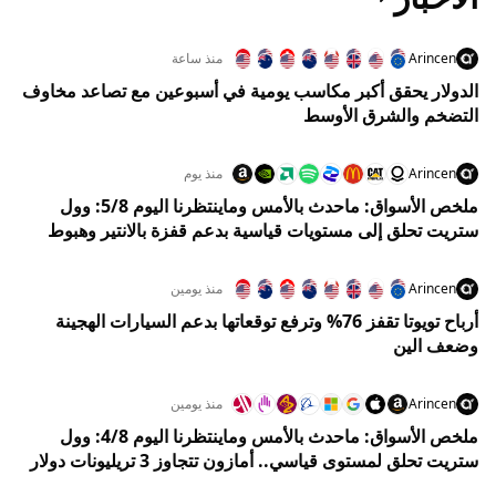
Arincen
منذ ساعة
الدولار يحقق أكبر مكاسب يومية في أسبوعين مع تصاعد مخاوف
التضخم والشرق الأوسط
Arincen
منذ يوم
ملخص الأسواق: ماحدث بالأمس وماينتظرنا اليوم 5/8: وول
ستريت تحلق إلى مستويات قياسية بدعم قفزة بالانتير وهبوط
النفط
Arincen
منذ يومين
أرباح تويوتا تقفز 76% وترفع توقعاتها بدعم السيارات الهجينة
وضعف الين
Arincen
منذ يومين
ملخص الأسواق: ماحدث بالأمس وماينتظرنا اليوم 4/8: وول
ستريت تحلق لمستوى قياسي.. أمازون تتجاوز 3 تريليونات دولار
والنفط يهوي 5%