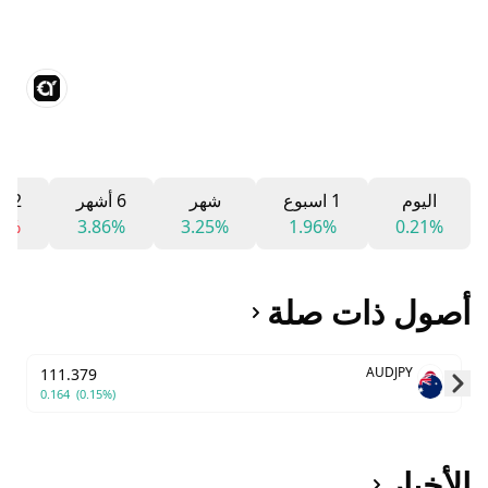
اليوم
1 اسبوع
شهر
6 أشهر
12 شهر
34%
3.86%
3.25%
1.96%
0.21%
أصول ذات صلة
AUDJPY
111.379
0.164
(0.15%)
Skip to next slide page
الأخبار