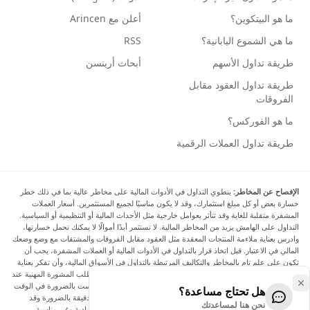
ما هو البيتكوين؟
أعلن مع Arincen
ما هي الشموع اليابانية؟
RSS
طريقة تداول الأسهم
أبحاث أرينسن
طريقة تداول العقود مقابل
الفروقات
ما هو الفوركس؟
طريقة تداول العملات الرقمية
الإفصاح عن المخاطر:
ينطوي التداول في الأدوات المالية على مخاطر عالية بما في ذلك خطر
خسارة بعض أو كل مبلغ استثمارك، وقد لا يكون مناسبًا لجميع المستثمرين. أسعار العملات
المشفرة متقلبة للغاية وقد تتأثر بعوامل خارجية مثل الأحداث المالية أو التنظيمية أو السياسية.
التداول على الهامش يزيد من المخاطر المالية. لا تستثمر أبدًا أموالًا لا يمكنك تحمل خسارتها،
وادرس بعناية ملاءمة المنتجات المعقدة مثل العقود مقابل الفروقات والمشتقات مع وضع وضعك
المالي في الاعتبار. قبل اتخاذ قرار بالتداول في الأدوات المالية أو العملات المشفرة، يجب أن
تكون على علم تام بالمخاطر والتكاليف المرتبطة بالتداول في الأسواق المالية، وأن تفكر بعناية
في أهدافك الاستثمارية ومستوى خبرتك ورغبتك في المخاطرة، وأن تطلب المشورة المهنية عند
الحاجة. تود Arincen أن تذكرك بأن البيانات الواردة في هذا الموقع ليست بالضرورة في الوقت
هل تحتاج مساعدة؟
الفعلي وليست دقيقة. البيانات والأسعار الموجودة على الموقع ليست دقيقة بالضرورة وقد
نحن هنا لمساعدتك
تختلف عن السعر الفعلي في أي سوق معينة، مما يعني أن الأسعار إرشادية وغير مناسبة