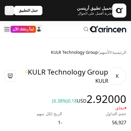
تحميل تطبيق أرينسن
حمل التطبيق
تجربة أفضل على الجوال
ابدأ رحلتك الآن
الرئيسية
/
الأسهم
/
KULR Technology Group
KULR Technology Group
D
K
KULR
2.92000
(6.38%)
0.18
USD
مغلق
حجم التداول
الربح لكل سهم
-1
56,927