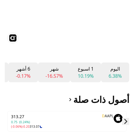
اليوم
1 اسبوع
شهر
6 أشهر
%
-0.17%
-16.57%
10.19%
6.38%
أصول ذات صلة
D
AAPL
313.27
0.75
(0.24%)
(-0.06%)
-0.20
313.07
Skip to next slide page