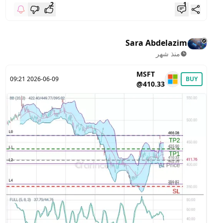
2
1
Sara Abdelazim
منذ شهر
MSFT
2026-06-09 09:21
BUY
@410.33