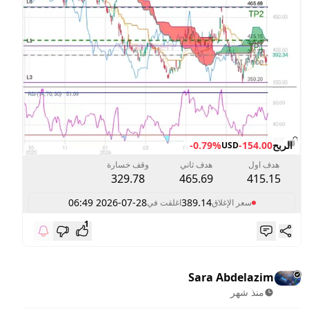
الربح
-154.00
-0.79%
USD
هدف اول
هدف ثاني
وقف خسارة
329.78
465.69
415.15
2026-07-28 06:49
389.14
سعر الإغلاق
اغلقت في
1
Sara Abdelazim
منذ شهر