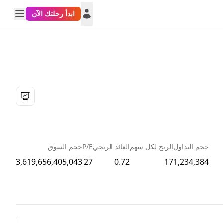
ابدأ رحلتك الآن
حجم التداول
الربح لكل سهم
العائد الربحي
P/E
حجم السوق
3,619,656,405,043
27
0.72
17
1,234,384