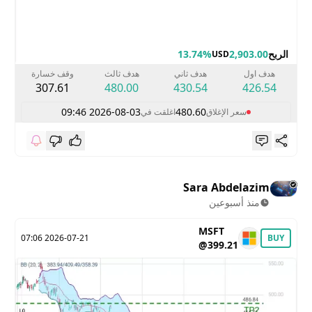
الربح
2,903.00
13.74%
USD
هدف اول
هدف ثاني
هدف ثالث
وقف خسارة
307.61
480.00
430.54
426.54
2026-08-03 09:46
480.60
سعر الإغلاق
اغلقت في
Sara Abdelazim
منذ أسبوعين
MSFT
2026-07-21 07:06
BUY
@399.21