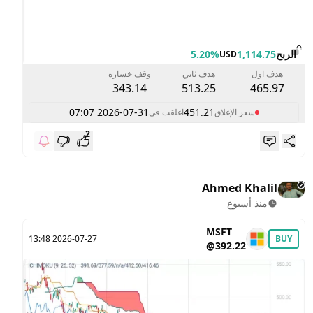
الربح
1,114.75
5.20%
USD
هدف اول
هدف ثاني
وقف خسارة
343.14
513.25
465.97
2026-07-31 07:07
451.21
سعر الإغلاق
اغلقت في
2
Ahmed Khalil
منذ أسبوع
MSFT
2026-07-27 13:48
BUY
@392.22