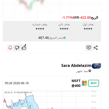
الربح
-422.00
-1.71%
USD
هدف اول
هدف ثاني
وقف خسارة
****
****
****
487.46
سعر السوق
1
Sara Abdelazim
منذ شهر
MSFT
2026-06-16 05:26
BUY
@400