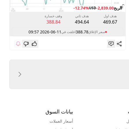
الربح
-2,839.00
-12.74%
USD
هدف اول
هدف ثاني
وقف خسارة
388.84
494.64
469.67
2026-06-11 09:57
388.78
سعر الإغلاق
اغلقت في
بيانات السوق
ل
أسعار العملات