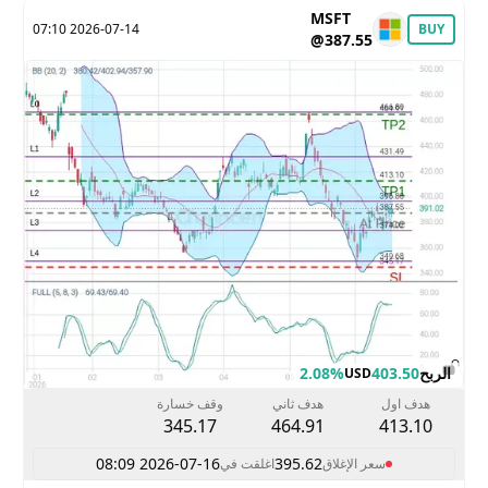
MSFT
2026-07-14 07:10
BUY
@387.55
الربح
403.50
2.08%
USD
هدف اول
هدف ثاني
وقف خسارة
345.17
464.91
413.10
2026-07-16 08:09
395.62
سعر الإغلاق
اغلقت في