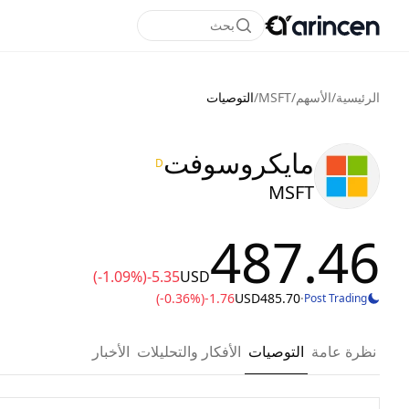
بحث
الرئيسية
/
الأسهم
/
MSFT
/
التوصيات
مايكروسوفت
D
MSFT
487.46
(-1.09%)
-5.35
USD
(-0.36%)
-1.76
USD
485.70
·
Post Trading
نظرة عامة
التوصيات
الأفكار والتحليلات
الأخبار