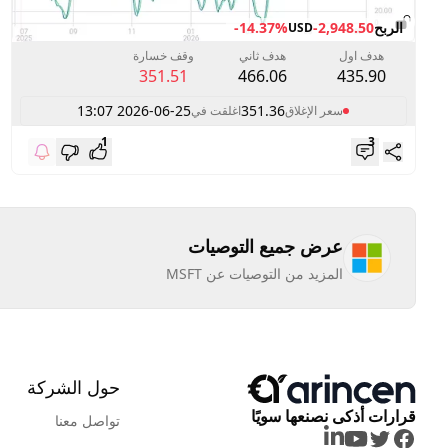
الربح
-2,948.50
-14.37%
USD
هدف اول
هدف ثاني
وقف خسارة
351.51
466.06
435.90
2026-06-25 13:07
351.36
سعر الإغلاق
اغلقت في
1
3
عرض جميع التوصيات
المزيد من التوصيات عن MSFT
حول الشركة
قرارات أذكى نصنعها سويًا
تواصل معنا
LinkedIn
Youtube
Twitter
Facebook