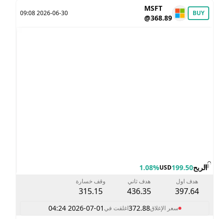
MSFT
2026-06-30 09:08
BUY
@368.89
الربح
199.50
1.08%
USD
هدف اول
هدف ثاني
وقف خسارة
315.15
436.35
397.64
2026-07-01 04:24
372.88
سعر الإغلاق
اغلقت في