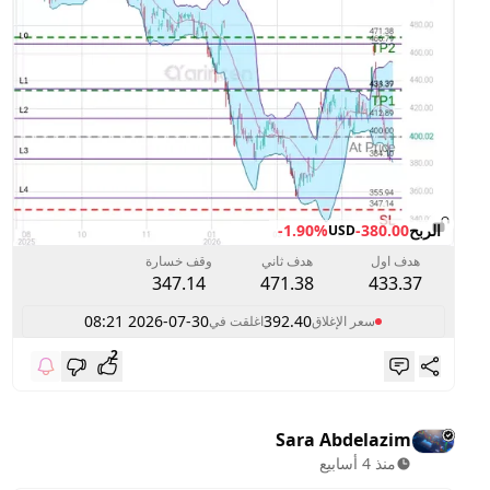
الربح
-380.00
-1.90%
USD
هدف اول
هدف ثاني
وقف خسارة
347.14
471.38
433.37
2026-07-30 08:21
392.40
سعر الإغلاق
اغلقت في
2
Sara Abdelazim
منذ 4 أسابيع