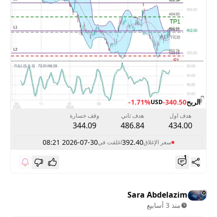
الربح
-340.50
-1.71%
USD
هدف اول
هدف ثاني
وقف خسارة
344.09
486.84
434.00
2026-07-30 08:21
392.40
سعر الإغلاق
اغلقت في
1
Sara Abdelazim
منذ 3 أسابيع