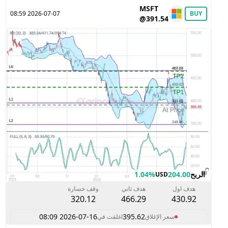
MSFT
2026-07-07 08:59
BUY
@391.54
الربح
204.00
1.04%
USD
هدف اول
هدف ثاني
وقف خسارة
320.12
466.29
430.92
2026-07-16 08:09
395.62
سعر الإغلاق
اغلقت في