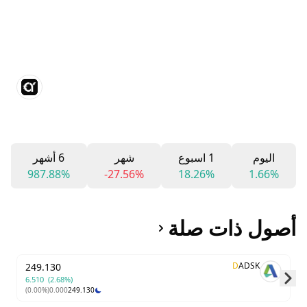
اليوم
1 اسبوع
شهر
6 أشهر
987.88%
-27.56%
18.26%
1.66%
أصول ذات صلة
D
ADSK
249.130
6.510
(2.68%)
(0.00%)
0.000
249.130
Skip to next slide page