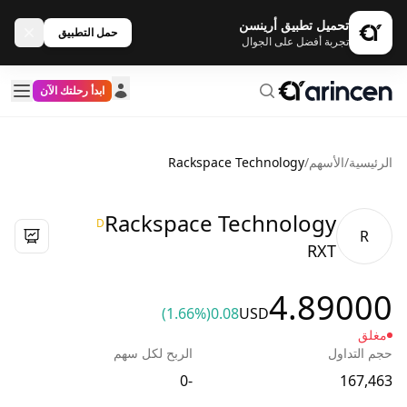
تحميل تطبيق أرينسن
حمل التطبيق
تجربة أفضل على الجوال
ابدأ رحلتك الآن
الرئيسية
/
الأسهم
/
Rackspace Technology
Rackspace Technology
D
R
RXT
4.89000
(1.66%)
0.08
USD
مغلق
حجم التداول
الربح لكل سهم
-0
167,463