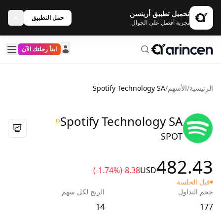
تحميل تطبيق أرينسن
حمل التطبيق
تجربة أفضل على الجوال
ابدأ رحلتك الآن
الرئيسية
/
الأسهم
/
Spotify Technology SA
Spotify Technology SA
D
SPOT
482.43
(-1.74%)
-8.38
USD
قبل الجلسة
حجم التداول
الربح لكل سهم
14
177