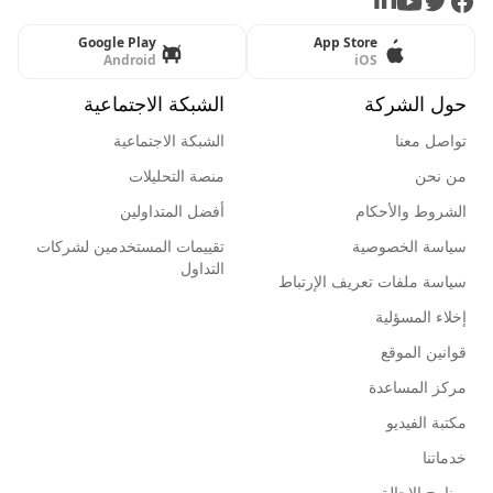
LinkedIn
Youtube
Twitter
Facebook
Google Play
App Store
Android
iOS
حول الشركة
الشبكة الاجتماعية
تواصل معنا
الشبكة الاجتماعية
من نحن
منصة التحليلات
الشروط والأحكام
أفضل المتداولين
سياسة الخصوصية
تقييمات المستخدمين لشركات
التداول
سياسة ملفات تعريف الإرتباط
إخلاء المسؤلية
قوانين الموقع
مركز المساعدة
مكتبة الفيديو
خدماتنا
برنامج الإحالة