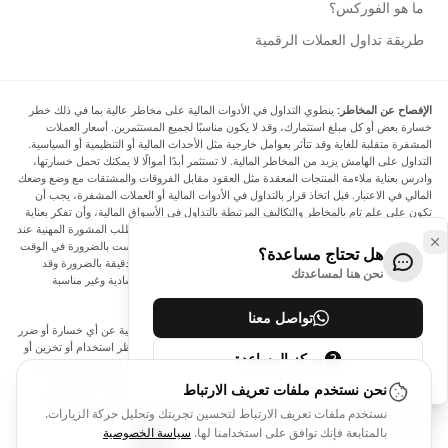
ما هو الفوركس؟
طريقة تداول العملات الرقمية
الإفصاح عن المخاطر:
ينطوي التداول في الأدوات المالية على مخاطر عالية بما في ذلك خطر
خسارة بعض أو كل مبلغ استثمارك، وقد لا يكون مناسبًا لجميع المستثمرين. أسعار العملات
المشفرة متقلبة للغاية وقد تتأثر بعوامل خارجية مثل الأحداث المالية أو التنظيمية أو السياسية.
التداول على الهامش يزيد من المخاطر المالية. لا تستثمر أبدًا أموالًا لا يمكنك تحمل خسارتها،
وادرس بعناية ملاءمة المنتجات المعقدة مثل العقود مقابل الفروقات والمشتقات مع وضع وضعك
المالي في الاعتبار. قبل اتخاذ قرار بالتداول في الأدوات المالية أو العملات المشفرة، يجب أن
تكون على علم تام بالمخاطر والتكاليف المرتبطة بالتداول في الأسواق المالية، وأن تفكر بعناية
في أهدافك الاستثمارية ومستوى خبرتك ورغبتك في المخاطرة، وأن تطلب المشورة المهنية عند
الحاجة. تود Arincen أن تذكرك بأن البيانات الواردة في هذا الموقع ليست بالضرورة في الوقت
هل تحتاج مساعدة؟
الفعلي وليست دقيقة. البيانات والأسعار الموجودة على الموقع ليست دقيقة بالضرورة وقد
نحن هنا لمساعدتك
تختلف عن السعر الفعلي في أي سوق معينة، مما يعني أن الأسعار إرشادية وغير مناسبة
لأغراض التداول.
تواصل معنا
لن يتحمل Arincen وأي مزود للبيانات الواردة في هذا الموقع المسؤولية عن أي خسارة أو ضرر
نتيجة لتداولك، أو اعتمادك على المعلومات الواردة في هذا الموقع. يحظر استخدام أو تخزين أو
مركز المساعدة
إعادة إنتاج أو عرض أو تعديل أو نقل أو توزيع البيانات الموجودة في هذا الموقع دون الحصول
على إذن كتابي صريح مسبق من Arincen و/أو مزود البيانات. جميع حقوق الملكية الفكرية
نحن نستخدم ملفات تعريف الارتباط
محفوظة من قبل مقدمي الخدمة و/أو البورصة التي تقدم البيانات الواردة في هذا الموقع. قد
نستخدم ملفات تعريف الارتباط لتحسين تجربتك وتحليل حركة الزيارات.
يتم تعويض Arincen من قبل المعلنين الذين يظهرون على الموقع، بناءً على تفاعلك مع
الإعلانات أو المعلنين.
بالمتابعة فإنك توافق على استخدامنا لها.
سياسة الخصوصية