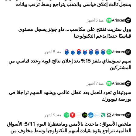
يسجل ثالث إغلاق قياسي والذهب يتراجع وسط ترقب بيانات
اليوم
Arincen
منذ 5 أشهر
وول ستريت تفتتح على مكاسب… داو جونز يسجل مستوى
قياسيًا جديدًا بدعم التكنولوجيا
Arincen
منذ 5 أشهر
سهم سبوتيفاي يقفز 15% بعد إعلان نتائج قوية وعدد قياسي من
المشتركين
Arincen
منذ 7 أشهر
سبوتيفاي تعود للعمل بعد عطل عالمي ويشهد السهم تراجعًا في
بورصة نيويورك
Arincen
منذ 9 أشهر
ملخص الأسواق: ماحدث بالأمس وماينتظرنا اليوم 5/11: الأسواق
العالمية تتراجع بقوة بقيادة أسهم التكنولوجيا وسط مخاوف من