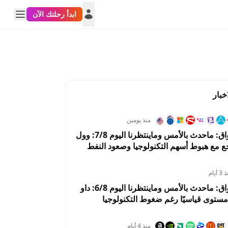
ابدأ رحلتك الآن
خبار
منذ يومين
ملخص الأسواق: ماحدث بالأمس وماينتظرنا اليوم 7/8: وول
ع مع هبوط أسهم التكنولوجيا وصعود النفط
لوظائف
 أيام
ملخص الأسواق: ماحدث بالأمس وماينتظرنا اليوم 6/8: داو
ستوى قياسيًا رغم ضغوط التكنولوجيا
ار النفط
APP
RJF
SPGI
DDOG
منذ 4 أيام