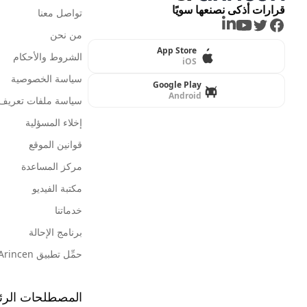
قرارات أذكى نصنعها سويًا
تواصل معنا
LinkedIn
Youtube
Twitter
Facebook
من نحن
App Store
الشروط والأحكام
iOS
سياسة الخصوصية
Google Play
Android
سياسة ملفات تعريف ا
إخلاء المسؤلية
قوانين الموقع
مركز المساعدة
مكتبة الفيديو
خدماتنا
برنامج الإحالة
حمِّل تطبيق Arincen
المصطلحات الرئ