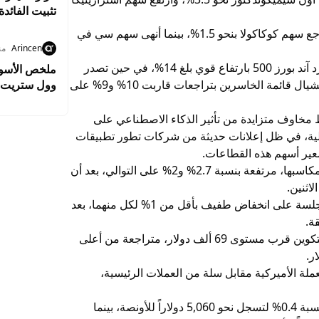
تثبيت الفائدة
في المقابل، هوى سهم أب وورك بنسبة 19%، وتراجع سهم كوكاكولا بنحو 1.5%، بينما أنهى سهم سي في
Arincen
من
وقاد سهم داتادوغ قائمة الرابحين في مؤشر ستاندرد آند بورز 500 بارتفاع قوي بلغ 14%، في حين تصدر
سهم إس آند بي جلوبال وسهم ريموند جيمس فاينانشيال قائمة الخاسرين بتراجعات قاربت 10% و9% على
وول ستريت ت
2.8% وسط ترقب نتائج التكنولوجيا
 مخاوف متزايدة من تأثير الذكاء الاصطناعي على
الية، في ظل إعلانات حديثة من شركات تطور تطبيقات
سعير أسهم هذه القطاعات.
وفي سياق متصل، واصلت أسهم آبلوفين وأوراكل مكاسبها، مرتفعة بنسبة 2.7% و2% على التوالي، بعد أن
اثنين.
وفي المقابل، أنهت أسهم مايكروسوفت وإنفيديا الجلسة على انخفاض طفيف بأقل من 1% لكل منهما، بعد
ة.
أما في أسواق العملات الرقمية، فقد جرى تداول بيتكوين قرب مستوى 69 ألف دولار، متراجعة من أعلى
عملة الأميركية مقابل سلة من العملات الرئيسية،
وفي أسواق السلع، تراجعت العقود الآجلة للذهب بنسبة 0.4% لتسجل نحو 5,060 دولاراً للأونصة، بينما