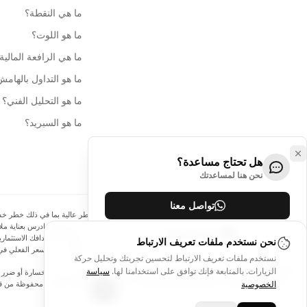
ما هي النقطة؟
ما هو اللوت؟
ما هي الرافعة المالية
ما هو التداول بالهام
ما هو التحليل الفني؟
ما هو السبريد؟
هل تحتاج مساعدة؟
نحن هنا لمساعدتك
تواصل معنا
الإفصاح عن المخاطر:
ينطوي التداول في الأدوات المالية على مخاطر عالية بما في ذلك خطر خسارة 
الهامش يزيد من المخاطر المالية. لا تستثمر أبدًا أموالًا لا يمكنك تحمل خسارتها، وادرس بعناية
مركز المساعدة
نحن نستخدم ملفات تعريف الارتباط
البيانات والأسعار الموجودة على الموقع ليست دقيقة بالضرورة وقد تختلف عن السعر الفعلي في 
نستخدم ملفات تعريف الارتباط لتحسين تجربتك وتحليل حركة
الزيارات. بالمتابعة فإنك توافق على استخدامنا لها.
سياسة
لن يتحمل Arincen وأي مزود للبيانات الواردة في هذا الموقع المسؤولية عن أي خسا
الخصوصية
كتابي صريح مسبق من Arincen و/أو مزود البيانات. جميع حقوق الملكية الفكرية محفوظة من قبل مقدمي الخدمة و/أو البورصة التي تقدم البيانات الواردة في هذا الموقع. قد يتم تعويض Arincen من قبل المعلنين الذين يظهرون على الموقع، بناءً على تفاعلك مع الإعلانات أو المعلنين.