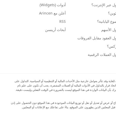
ول عبر الإنترنت؟
أدوات (Widgets)
كوين؟
أعلن مع Arincen
ع اليابانية؟
RSS
ل الأسهم
أبحاث أرينسن
ل العقود مقابل الفروقات
وركس؟
ل العملات الرقمية
ية وقد تتأثر بعوامل خارجية مثل الأحداث المالية أو التنظيمية أو السياسية. التداول على
اتخاذ قرار بالتداول في الأدوات المالية أو العملات المشفرة، يجب أن تكون على علم تام
المرتبطة بالتداول في الأسواق المالية، وأن تفكر بعناية في أهدافك الاستثمارية ومستوى خبرتك ورغبتك في المخاطرة، وأن تطلب المشورة المهنية عند الحاجة. تود Arincen أن تذكرك بأن البيانات الواردة في هذا الموقع ليست بالضرورة في الوقت الفعلي وليست دقيقة.
دة إنتاج أو عرض أو تعديل أو نقل أو توزيع البيانات الموجودة في هذا الموقع دون الحصول على إذن