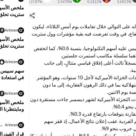
0.5509%
0.2187%
2.5478%
0.2422%
3.6923%
ستريت تحلق إ
وهبوط النفط
 على التوالي خلال تعاملات يوم أمس الثلاثاء، ليكون
Arincen
ارتفاع، في وقت تعرضت فيه بقية مؤشرات وول ستريت
في المقابل، تراجع مؤشر ناسداك المركب، الذي تهيمن عليه أسهم التكنولوجيا، بنسبة 0.6%، كما انخفض
دولار والنفط ي
Arincen
جونز فقد ارتفع بنسبة طفيفة بلغت 0.1%، مسجلاً ثالث أعلى إغلاق قياسي متتالٍ، إلى جانب
ية.
سهم سبيس إكس
وعلى صعيد سوق السندات، انخفض العائد على سندات الخزانة الأميركية لأجل 10 سنوات، وهو المؤشر
في استعادة 
هلاكية بما في ذلك الرهون العقارية، إلى ما دون
Arincen
عات التجزئة الأميركية لشهر ديسمبر جاءت مستقرة دون
ملخص الأسوا
 0.4%.
ة بتوقعات بارتفاع قدره 0.3%.
مكاسب.. وال
فردية عقب إعلان نتائج الأعمال، إذ قفز سهم
Arincen
من
قرار الفيدرا
بينما صعد سهم هاسبرو بنسبة 7.5%، وأضاف سهم أون سيميكوندكتور نحو 3.5%، وارتفع سهم أسترازينيكا