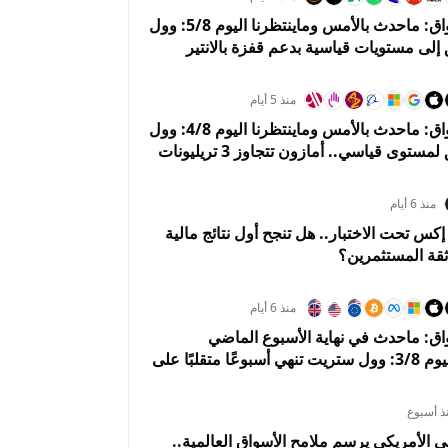
3.2117%
-1.5774%
0.7081%
2.0773%
-
ملخص الأسواق: ماحدث بالأمس وماينتظرنا اليوم 5/8: وول
لى مستويات قياسية بدعم قفزة بالانتير
منذ 5 أيام
ملخص الأسواق: ماحدث بالأمس وماينتظرنا اليوم 4/8: وول
ستريت تحلق لمستوى قياسي.. أمازون تتجاوز 3 تريليونات
هوي 5%
منذ 6 أيام
 تحت الاختبار.. هل تنجح أول نتائج مالية
ثقة المستثمرين؟
منذ 6 أيام
ق: ماحدث في نهاية الأسبوع الماضي
وماينتظرنا اليوم 3/8: وول ستريت تنهي أسبوعًا متقلبًا على
أسواق تستعد لبداية إيجابية في أغسطس
ذ أسبوع
لي الأمريكي يرسم ملامح الأسواق العالمية..