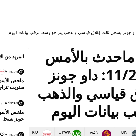
ماحدث بالأمس
المزيد من الا
وماينتظرنا اليوم 11/2: داو جونز
Arincen
ق قياسي والذهب
ستريت تتراج
قبل تقرير ا
Arincen
منذ 3
 بيانات اليوم
جونز يسجل م
واستقرار أسع
CVS
KO
UPWK
AZN
ON
Arincen