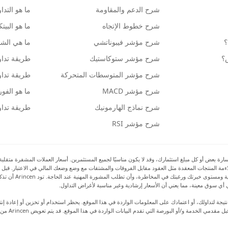
شرح الدعم والمقاومة
ما هو التدا
شرح خطوط الإتجاه
ما هو البيت
؟
شرح مؤشر فيبوناتشي
ما هي الشمو
ش؟
شرح مؤشر ستوكاستيك
طريقة تداو
شرح مؤشر المتوسطات المتحركة
طريقة تداو
شرح مؤشر MACD
ما هو الف
شرح نماذج الهارمونيك
طريقة تداو
شرح مؤشر RSI
بعض أو كل مبلغ استثمارك، وقد لا يكون مناسبًا لجميع المستثمرين. أسعار العملات المشفرة متقلبة للغا
 ملاءمة المنتجات المعقدة مثل العقود مقابل الفروقات والمشتقات مع وضع وضعك المالي في الاعتبار. قبل 
بالمخاطر والتكاليف 
أي سوق معينة، مما يعني أن الأسعار إرشادية وغير مناسبة لأغراض التداول.
رة أو ضرر نتيجة لتداولك، أو اعتمادك على المعلومات الواردة في هذا الموقع. يحظر استخدام أو تخزين أو إعا