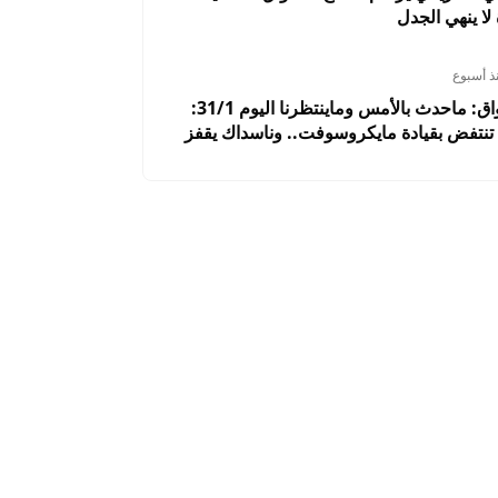
 لا ينهي الجدل
ذ أسبوع
ملخص الأسواق: ماحدث بالأمس وماينتظرنا اليوم 31/1:
نتفض بقيادة مايكروسوفت.. وناسداك يقفز