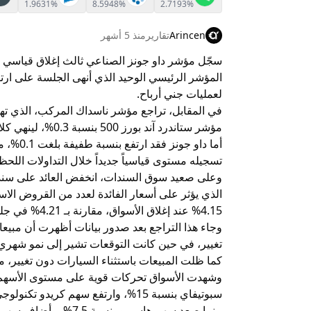
1.9631%
8.5948%
2.7193%
Arincen
تقارير
منذ 5 أشهر
سجّل مؤشر داو جونز الصناعي ثالث إغلاق قياسي له
المؤشر الرئيسي الوحيد الذي أنهى الجلسة على 
لعمليات جني أرباح.
مؤشر ستاندرد آند بورز 500 بنسبة 0.3%، لينهي كلاهما سلسلة مكاسب استمرت جلستين.
أما داو 
تسجيله مستوى قياسياً جديداً خلال التداولات اللحظ
الذي يؤثر على أسعار الفائدة لعدد من القروض الاست
4.15% عند إغلاق الأسواق، مقارنة بـ 4.21% في جلسة يوم الاثنين.
وجاء هذا التراجع بعد صدور بيانات أظهرت أن مبي
تغيير، في حين كانت التوقعات تشير إلى نمو شهري بنحو
كما ظلت المبيعات باستثناء السيارات دون تغيير، مقارن
وشهدت الأسواق تحركات قوية على مستوى الأسهم ال
سبوتيفاي بنسبة 15%، وارتفع سهم كريدو تكنولوجي جروب بنحو 9%.