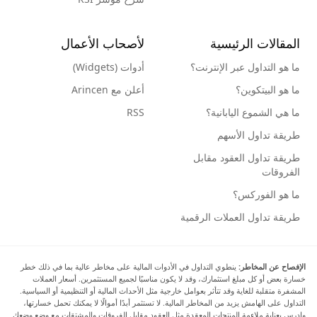
المقالات الرئيسية
لأصحاب الأعمال
ما هو التداول عبر الإنترنت؟
أدوات (Widgets)
ما هو البيتكوين؟
أعلن مع Arincen
ما هي الشموع اليابانية؟
RSS
طريقة تداول الأسهم
طريقة تداول العقود مقابل
الفروقات
ما هو الفوركس؟
طريقة تداول العملات الرقمية
الإفصاح عن المخاطر:
ينطوي التداول في الأدوات المالية على مخاطر عالية بما في ذلك خطر
خسارة بعض أو كل مبلغ استثمارك، وقد لا يكون مناسبًا لجميع المستثمرين. أسعار العملات
المشفرة متقلبة للغاية وقد تتأثر بعوامل خارجية مثل الأحداث المالية أو التنظيمية أو السياسية.
التداول على الهامش يزيد من المخاطر المالية. لا تستثمر أبدًا أموالًا لا يمكنك تحمل خسارتها،
وادرس بعناية ملاءمة المنتجات المعقدة مثل العقود مقابل الفروقات والمشتقات مع وضع وضعك