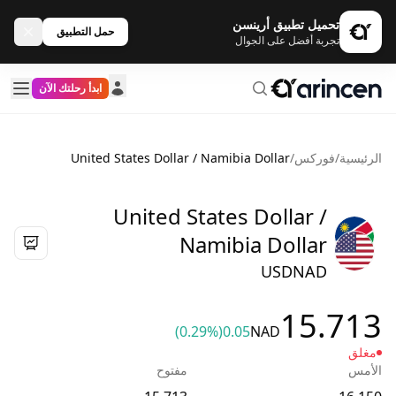
تحميل تطبيق أرينسن
حمل التطبيق
تجربة أفضل على الجوال
ابدأ رحلتك الآن
الرئيسية
/
فوركس
/
United States Dollar / Namibia Dollar
United States Dollar /
Namibia Dollar
USDNAD
15.713
(0.29%)
0.05
NAD
مغلق
الأمس
مفتوح