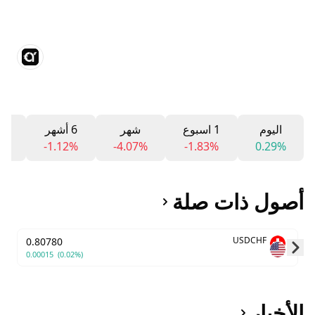
اليوم
1 اسبوع
شهر
6 أشهر
12 
8%
-1.12%
-4.07%
-1.83%
0.29%
أصول ذات صلة
USDCHF
0.80780
0.00015
(0.02%)
Skip to next slide page
الأخبار