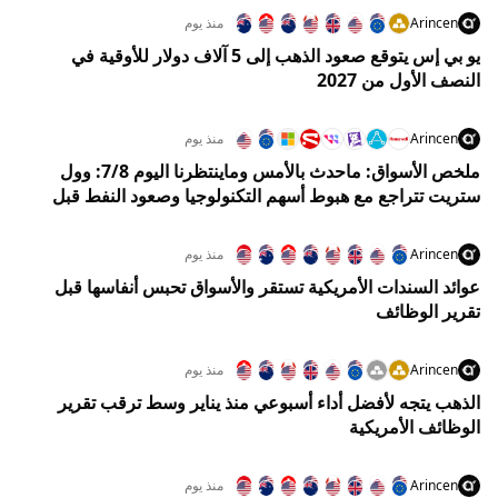
Arincen
منذ يوم
يو بي إس يتوقع صعود الذهب إلى 5 آلاف دولار للأوقية في
النصف الأول من 2027
Arincen
منذ يوم
ملخص الأسواق: ماحدث بالأمس وماينتظرنا اليوم 7/8: وول
ستريت تتراجع مع هبوط أسهم التكنولوجيا وصعود النفط قبل
تقرير الوظائف
Arincen
منذ يوم
عوائد السندات الأمريكية تستقر والأسواق تحبس أنفاسها قبل
تقرير الوظائف
Arincen
منذ يوم
الذهب يتجه لأفضل أداء أسبوعي منذ يناير وسط ترقب تقرير
الوظائف الأمريكية
Arincen
منذ يوم