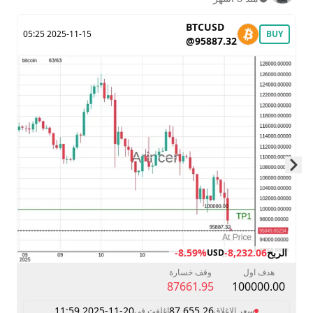
BTCUSD
2025-11-15 05:25
BUY
@95887.32
Skip to next slide page
الربح
-8,232.06
-8.59%
USD
هدف اول
وقف خسارة
87661.95
100000.00
2025-11-20 11:59
87,655.26
سعر الإغلاق
اغلقت في