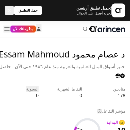
تحميل تطبيق أرينسن
حمل التطبيق
تجربة أفضل على الجوال
ابدأ رحلتك الآن
د عصام محمود Essam Mahmoud
خبير أسواق المال العالمية والعربية منذ عام ١٩٨٦ حتى الآن ، حاصل
على جوائز التفوق العلمى عام ١٩٨٥ ، ١٩٨٦ ، قام بتدريس علم
التمويل والاستثمار بكلية التجارة له العديد من المؤلفات الخاصة
بأسواق المال ، التحليل الاقتصادى للتواصل 00201025373584
متابعين
النقاط الشهرية
السيولة
0
0
178
مؤشر التفاعل
😐
البداية
10