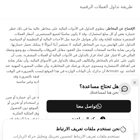
طريقة تداول العملات الرقمية
الإفصاح عن المخاطر:
ينطوي التداول في الأدوات المالية على مخاطر عالية بما في ذلك خطر
خسارة بعض أو كل مبلغ استثمارك، وقد لا يكون مناسبًا لجميع المستثمرين. أسعار العملات
المشفرة متقلبة للغاية وقد تتأثر بعوامل خارجية مثل الأحداث المالية أو التنظيمية أو السياسية.
التداول على الهامش يزيد من المخاطر المالية. لا تستثمر أبدًا أموالًا لا يمكنك تحمل خسارتها،
وادرس بعناية ملاءمة المنتجات المعقدة مثل العقود مقابل الفروقات والمشتقات مع وضع وضعك
المالي في الاعتبار. قبل اتخاذ قرار بالتداول في الأدوات المالية أو العملات المشفرة، يجب أن
تكون على علم تام بالمخاطر والتكاليف المرتبطة بالتداول في الأسواق المالية، وأن تفكر بعناية
في أهدافك الاستثمارية ومستوى خبرتك ورغبتك في المخاطرة، وأن تطلب المشورة المهنية عند
الحاجة. تود Arincen أن تذكرك بأن البيانات الواردة في هذا الموقع ليست بالضرورة في الوقت
الفعلي وليست دقيقة. البيانات والأسعار الموجودة على الموقع ليست دقيقة بالضرورة وقد
تختلف عن السعر الفعلي في أي سوق معينة، مما يعني أن الأسعار إرشادية وغير مناسبة
هل تحتاج مساعدة؟
لأغراض التداول.
نحن هنا لمساعدتك
لن يتحمل Arincen وأي مزود للبيانات الواردة في هذا الموقع المسؤولية عن أي خسارة أو ضرر
نتيجة لتداولك، أو اعتمادك على المعلومات الواردة في هذا الموقع. يحظر استخدام أو تخزين أو
تواصل معنا
إعادة إنتاج أو عرض أو تعديل أو نقل أو توزيع البيانات الموجودة في هذا الموقع دون الحصول
على إذن كتابي صريح مسبق من Arincen و/أو مزود البيانات. جميع حقوق الملكية الفكرية
مركز المساعدة
محفوظة من قبل مقدمي الخدمة و/أو البورصة التي تقدم البيانات الواردة في هذا الموقع. قد
يتم تعويض Arincen من قبل المعلنين الذين يظهرون على الموقع، بناءً على تفاعلك مع
نحن نستخدم ملفات تعريف الارتباط
الإعلانات أو المعلنين.
نستخدم ملفات تعريف الارتباط لتحسين تجربتك وتحليل حركة الزيارات.