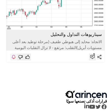
Skip to next slide page
سيناريوهات التداول والتحليل
الاتجاه: محايد إلى هبوطي طفيف (مرحلة توطيد بعد أعلى
مستويات أبريل)التقلب: مرتفع - لا تزال التقلبات اليومية
مرتفعةمستويات الدعم الرئيسية:٣,٣٥٠...
1
قرارات أذكى نصنعها سويًا
LinkedIn
Youtube
Twitter
Facebook