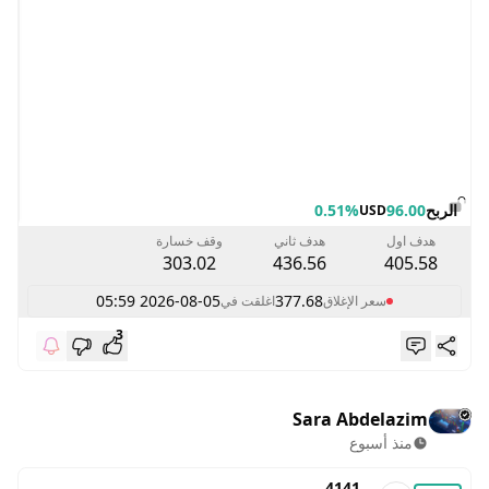
الربح
96.00
0.51%
USD
هدف اول
هدف ثاني
وقف خسارة
303.02
436.56
405.58
2026-08-05 05:59
377.68
سعر الإغلاق
اغلقت في
3
Sara Abdelazim
منذ أسبوع
4141