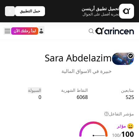
تحميل تطبيق أرينسن
حمل التطبيق
تجربة أفضل على الجوال
ابدأ رحلتك الآن
Sara Abdelazim
خبيرة في الاسواق المالية
متابعين
النقاط الشهرية
السيولة
0
6068
525
مؤشر التفاعل
😄
مؤثر
100
/100