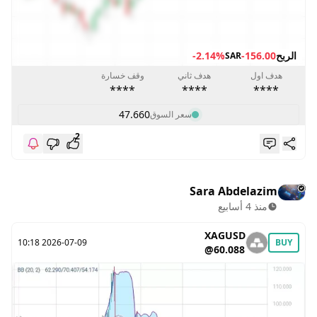
الربح
-156.00
-2.14%
SAR
هدف اول
هدف ثاني
وقف خسارة
****
****
****
47.660
سعر السوق
2
Sara Abdelazim
منذ 4 أسابيع
XAGUSD
2026-07-09 10:18
BUY
@60.088