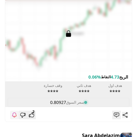
الربح
4.73
0.06%
النقاط
هدف اول
هدف ثاني
وقف خسارة
****
****
****
0.80927
سعر السوق
2
Sara Abdelazim