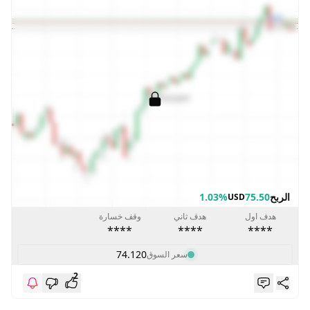
الربح
75.50
1.03%
USD
هدف اول
هدف ثاني
وقف خسارة
****
****
****
74.120
سعر السوق
2