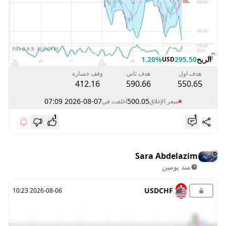
الربح
295.50
1.20%
USD
هدف اول
هدف ثاني
وقف خسارة
412.16
590.66
550.65
2026-08-07 07:09
500.05
سعر الإغلاق
اغلقت في
1
1
Sara Abdelazim
منذ يومين
USDCHF
2026-08-06 10:23