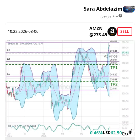
Sara Abdelazim
منذ يومين
AMZN
2026-08-06 10:22
SELL
@273.45
الربح
62.50
0.46%
USD