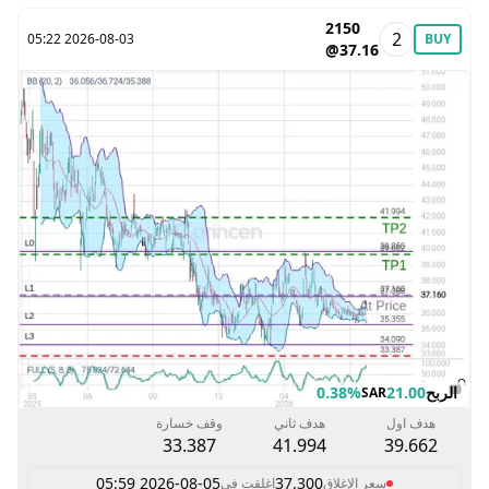
2150
2
2026-08-03 05:22
BUY
@37.16
الربح
21.00
0.38%
SAR
هدف اول
هدف ثاني
وقف خسارة
33.387
41.994
39.662
2026-08-05 05:59
37.300
سعر الإغلاق
اغلقت في