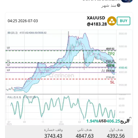
منذ شهر
XAUUSD
2026-07-03 04:25
BUY
@4183.28
الربح
406.25
1.94%
USD
هدف اول
هدف ثاني
وقف خسارة
3743.43
4847.63
4392.56