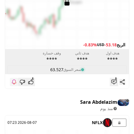
الربح
-53.18
-0.83%
USD
هدف اول
هدف ثاني
وقف خسارة
****
****
****
63.527
سعر السوق
1
1
Sara Abdelazim
منذ يوم
NFLX
2026-08-07 07:23