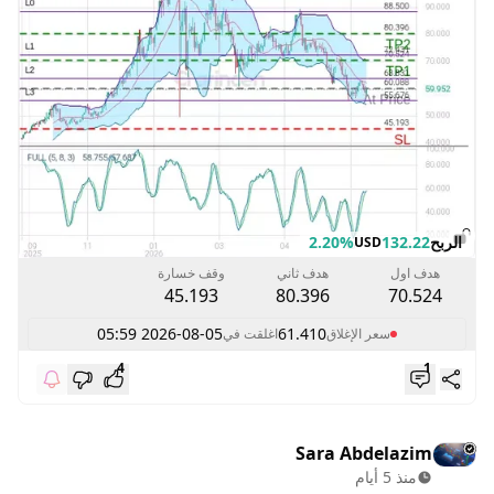
الربح
132.22
2.20%
USD
هدف اول
هدف ثاني
وقف خسارة
45.193
80.396
70.524
2026-08-05 05:59
61.410
سعر الإغلاق
اغلقت في
4
1
Sara Abdelazim
منذ 5 أيام