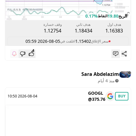
الربح
19.80
0.17%
النقاط
هدف اول
هدف ثاني
وقف خسارة
1.12754
1.18434
1.16383
2026-08-05 05:59
1.15402
سعر الإغلاق
اغلقت في
4
Sara Abdelazim
منذ 4 أيام
GOOGL
2026-08-04 10:50
BUY
@375.76