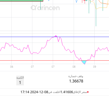
وقف خسارة
الكمية
1.36678
1
2024-12-08 17:14
1.41606
سعر الإغلاق
اغلقت في