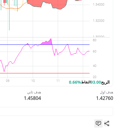
الربح
93.00
0.66%
النقاط
هدف اول
هدف ثاني
1.45804
1.42760