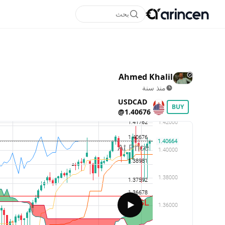
بحث
Ahmed Khalil
منذ سنة
USDCAD
BUY
@1.40676