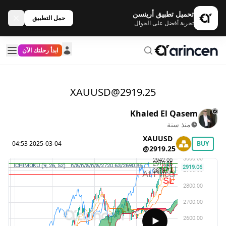
تحميل تطبيق أرينسن
حمل التطبيق
تجربة أفضل على الجوال
ابدأ رحلتك الآن
XAUUSD@2919.25
Khaled El Qasem
منذ سنة
XAUUSD
2025-03-04 04:53
BUY
@2919.25