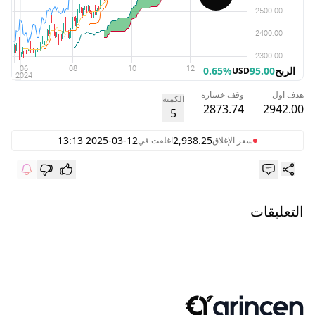
الربح
95.00
0.65%
USD
هدف اول
وقف خسارة
الكمية
2873.74
2942.00
5
2025-03-12 13:13
2,938.25
سعر الإغلاق
اغلقت في
التعليقات