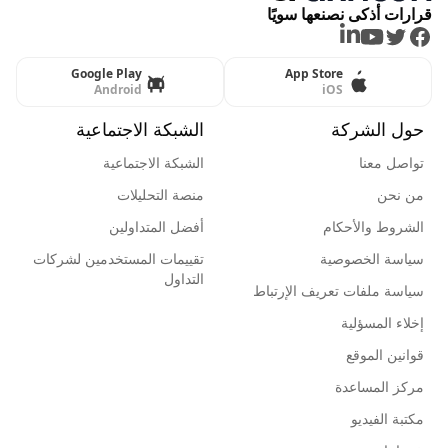
قرارات أذكى نصنعها سويًا
LinkedIn
Youtube
Twitter
Facebook
Google Play
App Store
Android
iOS
حول الشركة
الشبكة الاجتماعية
تواصل معنا
الشبكة الاجتماعية
من نحن
منصة التحليلات
الشروط والأحكام
أفضل المتداولين
سياسة الخصوصية
تقييمات المستخدمين لشركات
التداول
سياسة ملفات تعريف الإرتباط
إخلاء المسؤلية
قوانين الموقع
مركز المساعدة
مكتبة الفيديو