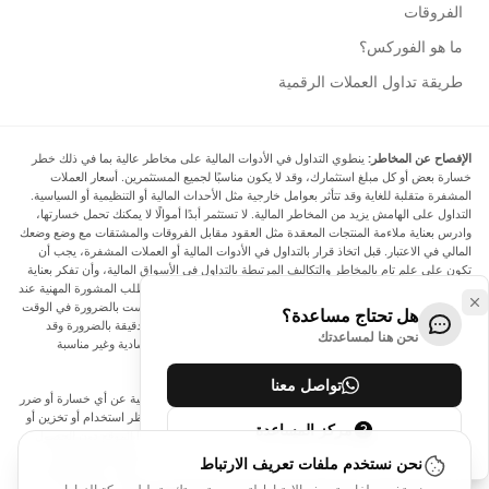
الفروقات
ما هو الفوركس؟
طريقة تداول العملات الرقمية
الإفصاح عن المخاطر:
ينطوي التداول في الأدوات المالية على مخاطر عالية بما في ذلك خطر
خسارة بعض أو كل مبلغ استثمارك، وقد لا يكون مناسبًا لجميع المستثمرين. أسعار العملات
المشفرة متقلبة للغاية وقد تتأثر بعوامل خارجية مثل الأحداث المالية أو التنظيمية أو السياسية.
التداول على الهامش يزيد من المخاطر المالية. لا تستثمر أبدًا أموالًا لا يمكنك تحمل خسارتها،
وادرس بعناية ملاءمة المنتجات المعقدة مثل العقود مقابل الفروقات والمشتقات مع وضع وضعك
المالي في الاعتبار. قبل اتخاذ قرار بالتداول في الأدوات المالية أو العملات المشفرة، يجب أن
تكون على علم تام بالمخاطر والتكاليف المرتبطة بالتداول في الأسواق المالية، وأن تفكر بعناية
في أهدافك الاستثمارية ومستوى خبرتك ورغبتك في المخاطرة، وأن تطلب المشورة المهنية عند
الحاجة. تود Arincen أن تذكرك بأن البيانات الواردة في هذا الموقع ليست بالضرورة في الوقت
هل تحتاج مساعدة؟
الفعلي وليست دقيقة. البيانات والأسعار الموجودة على الموقع ليست دقيقة بالضرورة وقد
نحن هنا لمساعدتك
تختلف عن السعر الفعلي في أي سوق معينة، مما يعني أن الأسعار إرشادية وغير مناسبة
لأغراض التداول.
تواصل معنا
لن يتحمل Arincen وأي مزود للبيانات الواردة في هذا الموقع المسؤولية عن أي خسارة أو ضرر
نتيجة لتداولك، أو اعتمادك على المعلومات الواردة في هذا الموقع. يحظر استخدام أو تخزين أو
مركز المساعدة
إعادة إنتاج أو عرض أو تعديل أو نقل أو توزيع البيانات الموجودة في هذا الموقع دون الحصول
على إذن كتابي صريح مسبق من Arincen و/أو مزود البيانات. جميع حقوق الملكية الفكرية
نحن نستخدم ملفات تعريف الارتباط
محفوظة من قبل مقدمي الخدمة و/أو البورصة التي تقدم البيانات الواردة في هذا الموقع. قد