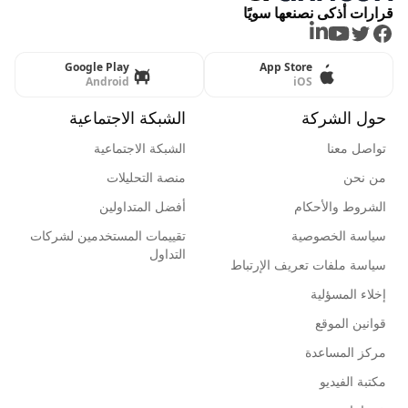
قرارات أذكى نصنعها سويًا
LinkedIn
Youtube
Twitter
Facebook
Google Play
App Store
Android
iOS
حول الشركة
الشبكة الاجتماعية
تواصل معنا
الشبكة الاجتماعية
من نحن
منصة التحليلات
الشروط والأحكام
أفضل المتداولين
سياسة الخصوصية
تقييمات المستخدمين لشركات
التداول
سياسة ملفات تعريف الإرتباط
إخلاء المسؤلية
قوانين الموقع
مركز المساعدة
مكتبة الفيديو