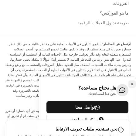
الفروقات
ما هو الفوركس؟
طريقة تداول العملات الرقمية
الإفصاح عن المخاطر:
ينطوي التداول في الأدوات المالية على مخاطر عالية بما في ذلك خطر
خسارة بعض أو كل مبلغ استثمارك، وقد لا يكون مناسبًا لجميع المستثمرين. أسعار العملات
المشفرة متقلبة للغاية وقد تتأثر بعوامل خارجية مثل الأحداث المالية أو التنظيمية أو السياسية.
التداول على الهامش يزيد من المخاطر المالية. لا تستثمر أبدًا أموالًا لا يمكنك تحمل خسارتها،
وادرس بعناية ملاءمة المنتجات المعقدة مثل العقود مقابل الفروقات والمشتقات مع وضع وضعك
المالي في الاعتبار. قبل اتخاذ قرار بالتداول في الأدوات المالية أو العملات المشفرة، يجب أن
تكون على علم تام بالمخاطر والتكاليف المرتبطة بالتداول في الأسواق المالية، وأن تفكر بعناية
في أهدافك الاستثمارية ومستوى خبرتك ورغبتك في المخاطرة، وأن تطلب المشورة المهنية عند
الحاجة. تود Arincen أن تذكرك بأن البيانات الواردة في هذا الموقع ليست بالضرورة في الوقت
هل تحتاج مساعدة؟
الفعلي وليست دقيقة. البيانات والأسعار الموجودة على الموقع ليست دقيقة بالضرورة وقد
نحن هنا لمساعدتك
تختلف عن السعر الفعلي في أي سوق معينة، مما يعني أن الأسعار إرشادية وغير مناسبة
لأغراض التداول.
تواصل معنا
لن يتحمل Arincen وأي مزود للبيانات الواردة في هذا الموقع المسؤولية عن أي خسارة أو ضرر
نتيجة لتداولك، أو اعتمادك على المعلومات الواردة في هذا الموقع. يحظر استخدام أو تخزين أو
مركز المساعدة
إعادة إنتاج أو عرض أو تعديل أو نقل أو توزيع البيانات الموجودة في هذا الموقع دون الحصول
على إذن كتابي صريح مسبق من Arincen و/أو مزود البيانات. جميع حقوق الملكية الفكرية
نحن نستخدم ملفات تعريف الارتباط
محفوظة من قبل مقدمي الخدمة و/أو البورصة التي تقدم البيانات الواردة في هذا الموقع. قد