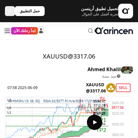
تحميل تطبيق أرينسن
حمل التطبيق
تجربة أفضل على الجوال
ابدأ رحلتك الآن
XAUUSD@3317.06
Ahmed Khalil
منذ سنة
XAUUSD
2025-06-09 07:58
SELL
@3317.06