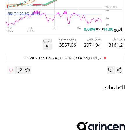
الربح
14.00
0.08%
USD
هدف اول
هدف ثاني
وقف خسارة
الكمية
3557.06
2971.94
3161.21
5
2025-06-24 13:24
3,314.26
سعر الإغلاق
اغلقت في
التعليقات