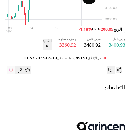
الربح
-200.05
-1.18%
USD
هدف اول
هدف ثاني
وقف خسارة
الكمية
3360.92
3480.92
3400.93
5
2025-06-19 01:53
3,360.91
سعر الإغلاق
اغلقت في
التعليقات