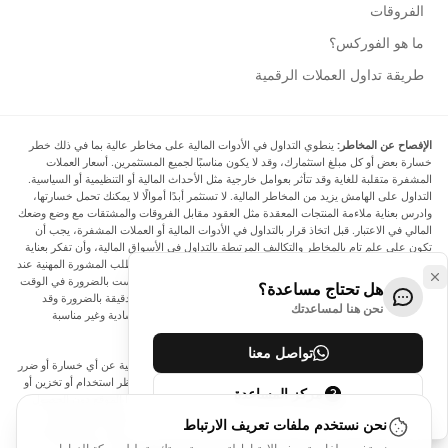
الفروقات
ما هو الفوركس؟
طريقة تداول العملات الرقمية
الإفصاح عن المخاطر:
ينطوي التداول في الأدوات المالية على مخاطر عالية بما في ذلك خطر
خسارة بعض أو كل مبلغ استثمارك، وقد لا يكون مناسبًا لجميع المستثمرين. أسعار العملات
المشفرة متقلبة للغاية وقد تتأثر بعوامل خارجية مثل الأحداث المالية أو التنظيمية أو السياسية.
التداول على الهامش يزيد من المخاطر المالية. لا تستثمر أبدًا أموالًا لا يمكنك تحمل خسارتها،
وادرس بعناية ملاءمة المنتجات المعقدة مثل العقود مقابل الفروقات والمشتقات مع وضع وضعك
المالي في الاعتبار. قبل اتخاذ قرار بالتداول في الأدوات المالية أو العملات المشفرة، يجب أن
تكون على علم تام بالمخاطر والتكاليف المرتبطة بالتداول في الأسواق المالية، وأن تفكر بعناية
في أهدافك الاستثمارية ومستوى خبرتك ورغبتك في المخاطرة، وأن تطلب المشورة المهنية عند
الحاجة. تود Arincen أن تذكرك بأن البيانات الواردة في هذا الموقع ليست بالضرورة في الوقت
هل تحتاج مساعدة؟
الفعلي وليست دقيقة. البيانات والأسعار الموجودة على الموقع ليست دقيقة بالضرورة وقد
نحن هنا لمساعدتك
تختلف عن السعر الفعلي في أي سوق معينة، مما يعني أن الأسعار إرشادية وغير مناسبة
لأغراض التداول.
تواصل معنا
لن يتحمل Arincen وأي مزود للبيانات الواردة في هذا الموقع المسؤولية عن أي خسارة أو ضرر
نتيجة لتداولك، أو اعتمادك على المعلومات الواردة في هذا الموقع. يحظر استخدام أو تخزين أو
مركز المساعدة
إعادة إنتاج أو عرض أو تعديل أو نقل أو توزيع البيانات الموجودة في هذا الموقع دون الحصول
على إذن كتابي صريح مسبق من Arincen و/أو مزود البيانات. جميع حقوق الملكية الفكرية
نحن نستخدم ملفات تعريف الارتباط
محفوظة من قبل مقدمي الخدمة و/أو البورصة التي تقدم البيانات الواردة في هذا الموقع. قد