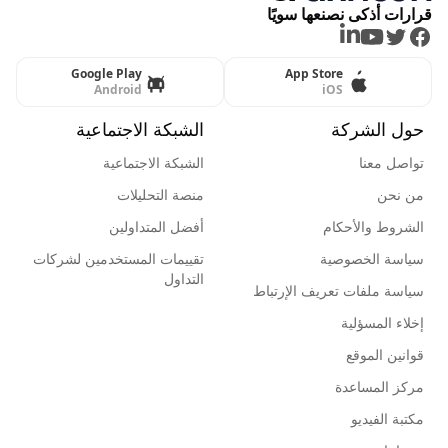
قرارات أذكى نصنعها سويًا
LinkedIn
Youtube
Twitter
Facebook
Google Play
App Store
Android
iOS
حول الشركة
الشبكة الاجتماعية
تواصل معنا
الشبكة الاجتماعية
من نحن
منصة التحليلات
الشروط والأحكام
أفضل المتداولين
سياسة الخصوصية
تقييمات المستخدمين لشركات
التداول
سياسة ملفات تعريف الإرتباط
إخلاء المسؤلية
قوانين الموقع
مركز المساعدة
مكتبة الفيديو