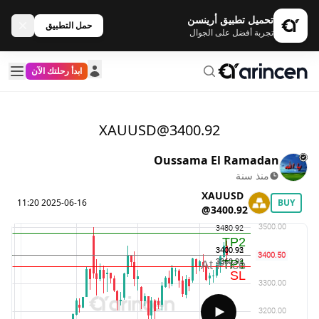
تحميل تطبيق أرينسن
حمل التطبيق
تجربة أفضل على الجوال
ابدأ رحلتك الآن
XAUUSD@3400.92
Oussama El Ramadan
منذ سنة
XAUUSD
2025-06-16 11:20
BUY
@3400.92