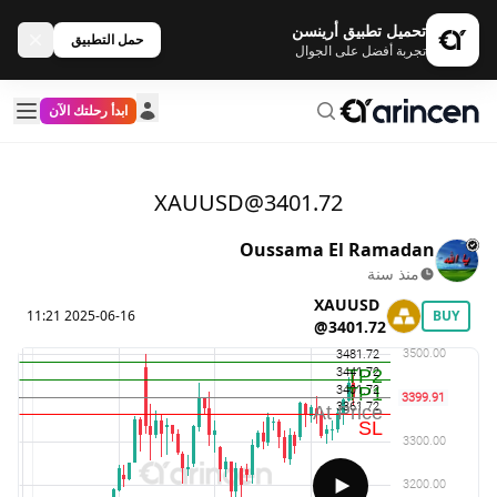
تحميل تطبيق أرينسن
حمل التطبيق
تجربة أفضل على الجوال
ابدأ رحلتك الآن
XAUUSD@3401.72
Oussama El Ramadan
منذ سنة
XAUUSD
2025-06-16 11:21
BUY
@3401.72