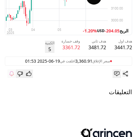
الربح
-204.05
-1.20%
USD
هدف اول
هدف ثاني
وقف خسارة
الكمية
3361.72
3481.72
3441.72
5
2025-06-19 01:53
3,360.91
سعر الإغلاق
اغلقت في
التعليقات