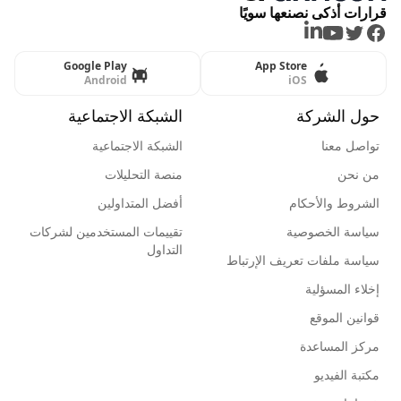
قرارات أذكى نصنعها سويًا
LinkedIn
Youtube
Twitter
Facebook
Google Play
App Store
Android
iOS
حول الشركة
الشبكة الاجتماعية
تواصل معنا
الشبكة الاجتماعية
من نحن
منصة التحليلات
الشروط والأحكام
أفضل المتداولين
سياسة الخصوصية
تقييمات المستخدمين لشركات
التداول
سياسة ملفات تعريف الإرتباط
إخلاء المسؤلية
قوانين الموقع
مركز المساعدة
مكتبة الفيديو