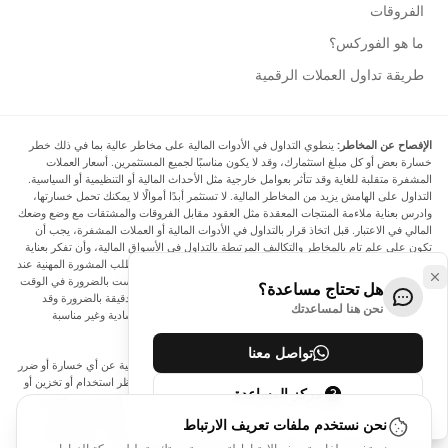
الفروقات
ما هو الفوركس؟
طريقة تداول العملات الرقمية
الإفصاح عن المخاطر:
ينطوي التداول في الأدوات المالية على مخاطر عالية بما في ذلك خطر
خسارة بعض أو كل مبلغ استثمارك، وقد لا يكون مناسبًا لجميع المستثمرين. أسعار العملات
المشفرة متقلبة للغاية وقد تتأثر بعوامل خارجية مثل الأحداث المالية أو التنظيمية أو السياسية.
التداول على الهامش يزيد من المخاطر المالية. لا تستثمر أبدًا أموالًا لا يمكنك تحمل خسارتها،
وادرس بعناية ملاءمة المنتجات المعقدة مثل العقود مقابل الفروقات والمشتقات مع وضع وضعك
المالي في الاعتبار. قبل اتخاذ قرار بالتداول في الأدوات المالية أو العملات المشفرة، يجب أن
تكون على علم تام بالمخاطر والتكاليف المرتبطة بالتداول في الأسواق المالية، وأن تفكر بعناية
في أهدافك الاستثمارية ومستوى خبرتك ورغبتك في المخاطرة، وأن تطلب المشورة المهنية عند
الحاجة. تود Arincen أن تذكرك بأن البيانات الواردة في هذا الموقع ليست بالضرورة في الوقت
هل تحتاج مساعدة؟
الفعلي وليست دقيقة. البيانات والأسعار الموجودة على الموقع ليست دقيقة بالضرورة وقد
نحن هنا لمساعدتك
تختلف عن السعر الفعلي في أي سوق معينة، مما يعني أن الأسعار إرشادية وغير مناسبة
لأغراض التداول.
تواصل معنا
لن يتحمل Arincen وأي مزود للبيانات الواردة في هذا الموقع المسؤولية عن أي خسارة أو ضرر
نتيجة لتداولك، أو اعتمادك على المعلومات الواردة في هذا الموقع. يحظر استخدام أو تخزين أو
مركز المساعدة
إعادة إنتاج أو عرض أو تعديل أو نقل أو توزيع البيانات الموجودة في هذا الموقع دون الحصول
على إذن كتابي صريح مسبق من Arincen و/أو مزود البيانات. جميع حقوق الملكية الفكرية
نحن نستخدم ملفات تعريف الارتباط
محفوظة من قبل مقدمي الخدمة و/أو البورصة التي تقدم البيانات الواردة في هذا الموقع. قد