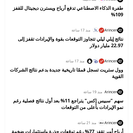
طفرة الذكاء الاصطناعي تدفع أرباح ويسترن ديجيتال للقفز
109%
Arincen
منذ 17 ساعة
نتائج إيلي ليلي تتجاوز التوقعات بقوة والإيرادات تقفز إلى
22.97 مليار دولار
Arincen
منذ 17 ساعة
وول ستريت تسجل قممًا تاريخية جديدة بدعم نتائج الشركات
القوية
Arincen
منذ 19 ساعة
سهم "سبيس إكس" يتراجع 11% بعد أول نتائج فصلية رغم
نمو الإيرادات بأعلى من التوقعات
Arincen
منذ 21 ساعة
أرباح أوبر تقفز 77% رغم توقعات حذرة واستثمارات ضخمة