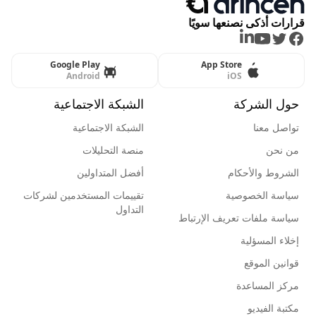
قرارات أذكى نصنعها سويًا
LinkedIn
Youtube
Twitter
Facebook
Google Play
App Store
Android
iOS
حول الشركة
الشبكة الاجتماعية
تواصل معنا
الشبكة الاجتماعية
من نحن
منصة التحليلات
الشروط والأحكام
أفضل المتداولين
سياسة الخصوصية
تقييمات المستخدمين لشركات
التداول
سياسة ملفات تعريف الإرتباط
إخلاء المسؤلية
قوانين الموقع
مركز المساعدة
مكتبة الفيديو