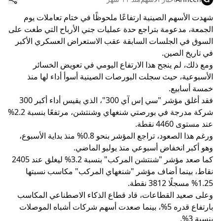
شهدت الأسهم الصينية ارتفاعًا ملحوظًا في ختام تعاملات يوم
الجمعة، مدعومة بتراجع حدة عمليات جني الأرباح التي طغت على
السوق في الجلسات السابقة عقب الاستعراض العسكري الأكبر
في تاريخ الصين.
ومع ذلك، لم ينجح هذا الارتفاع اليومي في تعويض الخسائر
الأسبوعية، حيث سجلت البورصات الصينية أسوأ أداء لها منذ
خمسة أسابيع.
فقد أغلق مؤشر "سي إس آي 300"، الذي يقيس أداء أكبر 300
شركة مدرجة في بورصتي شنغهاي وشنتشن، مرتفعًا بنسبة 2.2%
عند مستوى 4460 نقطة.
ورغم هذا الصعود، تراجع المؤشر بنحو 0.8% منذ بداية الأسبوع،
وهو أكبر انخفاض أسبوعي منذ يوليو الماضي.
كما صعد مؤشر "شنتشن المركب" بنسبة 3.2% ليغلق عند 2405
نقاط، بينما أضاف مؤشر "شنغهاي المركب" مكاسب نسبتها
1.25% مسجلًا 3812 نقطة.
وعلى صعيد القطاعات، قاد قطاع الذكاء الاصطناعي المكاسب
بارتفاع قدره 5%، بينما صعدت أسهم شركات أشباه الموصلات
بنسبة 3%.