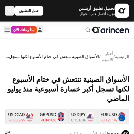
تحميل تطبيق أرينسن
حمل التطبيق
تجربة أفضل على الجوال
ابدأ رحلتك الآن
أخبار
الرئيسية
/
/
الأسواق الصينية تنتعش في ختام الأسبوع لكنها تسجل أكبر خسارة أسبوعية منذ يوليو الماضي
الأسهم
الأسواق الصينية تنتعش في ختام الأسبوع
لكنها تسجل أكبر خسارة أسبوعية منذ يوليو
الماضي
USDCAD
GBPUSD
USDJPY
EURUSD
-0.0057%
-0.0416%
0.1516%
-0.1211%
Arincen
أخبار الأسهم
منذ 11 شهر