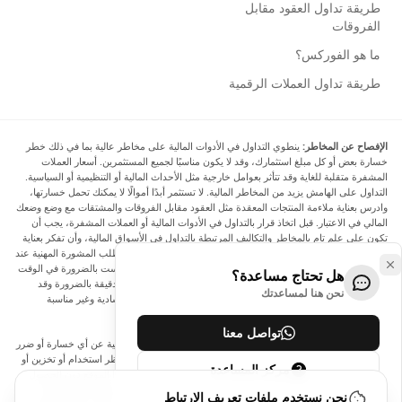
طريقة تداول العقود مقابل
الفروقات
ما هو الفوركس؟
طريقة تداول العملات الرقمية
الإفصاح عن المخاطر:
ينطوي التداول في الأدوات المالية على مخاطر عالية بما في ذلك خطر
خسارة بعض أو كل مبلغ استثمارك، وقد لا يكون مناسبًا لجميع المستثمرين. أسعار العملات
المشفرة متقلبة للغاية وقد تتأثر بعوامل خارجية مثل الأحداث المالية أو التنظيمية أو السياسية.
التداول على الهامش يزيد من المخاطر المالية. لا تستثمر أبدًا أموالًا لا يمكنك تحمل خسارتها،
وادرس بعناية ملاءمة المنتجات المعقدة مثل العقود مقابل الفروقات والمشتقات مع وضع وضعك
المالي في الاعتبار. قبل اتخاذ قرار بالتداول في الأدوات المالية أو العملات المشفرة، يجب أن
تكون على علم تام بالمخاطر والتكاليف المرتبطة بالتداول في الأسواق المالية، وأن تفكر بعناية
في أهدافك الاستثمارية ومستوى خبرتك ورغبتك في المخاطرة، وأن تطلب المشورة المهنية عند
الحاجة. تود Arincen أن تذكرك بأن البيانات الواردة في هذا الموقع ليست بالضرورة في الوقت
هل تحتاج مساعدة؟
الفعلي وليست دقيقة. البيانات والأسعار الموجودة على الموقع ليست دقيقة بالضرورة وقد
نحن هنا لمساعدتك
تختلف عن السعر الفعلي في أي سوق معينة، مما يعني أن الأسعار إرشادية وغير مناسبة
لأغراض التداول.
تواصل معنا
لن يتحمل Arincen وأي مزود للبيانات الواردة في هذا الموقع المسؤولية عن أي خسارة أو ضرر
نتيجة لتداولك، أو اعتمادك على المعلومات الواردة في هذا الموقع. يحظر استخدام أو تخزين أو
مركز المساعدة
إعادة إنتاج أو عرض أو تعديل أو نقل أو توزيع البيانات الموجودة في هذا الموقع دون الحصول
على إذن كتابي صريح مسبق من Arincen و/أو مزود البيانات. جميع حقوق الملكية الفكرية
نحن نستخدم ملفات تعريف الارتباط