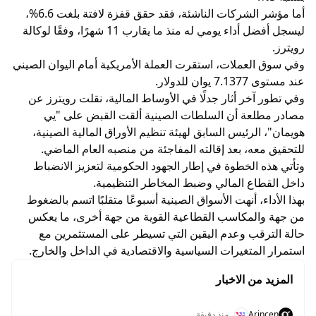
أما مؤشر الشركات الناشئة، فقد حقق قفزة لافتة بلغت 6.6%،
ليسجل أفضل أداء يومي له منذ ما يقارب 11 شهرًا، وفقًا لوكالة
رويترز.
وفي سوق العملات، استقرت العملة الأمريكية أمام اليوان الصيني
عند مستوى 7.1377 يوان للدولار.
وفي تطور آخر أثار جدلًا في الأوساط المالية، نقلت رويترز عن
مصادر مطلعة أن السلطات الصينية ألقت القبض على "يي
هويمان"، الرئيس السابق لهيئة تنظيم الأوراق المالية الصينية،
للتحقيق معه، بعد إقالته المفاجئة من منصبه العام الماضي.
وتأتي هذه الخطوة في إطار الجهود الحكومية لتعزيز الانضباط
داخل القطاع المالي وضبط المخاطر التنظيمية.
بهذا الأداء، أنهت الأسواق الصينية أسبوعًا متقلبًا اتسم بالضغوط
من جهة والمكاسب القطاعية القوية من جهة أخرى، ما يعكس
حالة الترقب وعدم اليقين التي تسيطر على المستثمرين مع
استمرار المتغيرات السياسية والاقتصادية في الداخل والخارج.
المزيد من الاخبار
Arincen
منذ دقيقة