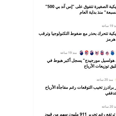
الأسهم الأمريكية الصغيرة تتفوق على "إس آند بي 500"
سبعة" منذ بداية العام
1 ساعة
يكية تتحرك بحذر مع ضغوط التكنولوجيا وترقب
هرمز
منذ 19 ساعة
د هولسيل مورجيدج" يسجل أكبر هبوط في
ليق توزيعات الأرباح
منذ 20 ساعة
ر براذرز تخيب التوقعات رغم مفاجأة الأرباح
تدفقي
2 ساعة
سبيس إكس ترتفع رغم تحرير 911 مليون سهم من قيود