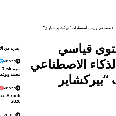
لاصطناعي وزيادة استثمارات “بيركشاير هاثاواي”
توى قياسي
المزيد من الا
ذكاء الاصطناعي
Arincen
 “بيركشاير
مخيبة وتوقع
Arincen
irbnb
2026
Arincen
منذ 9