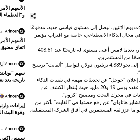
و"العظماء ال
لات يوم الإثنين، ليصل إلى مستوى قياسي جديد، مدفوعًا
Arincen
منذ 9
في مجال الذكاء الاصطناعي، خاصة مع اقتراب مؤتمر
الأسهم الأمر
اتفاق مضيق 
وارتفع السهم بنسبة 2.62% ليصل إلى 407.16 دولار، بعدما لامس أعلى مستوى له تاريخيًا عند 408.61
ضحًا من المستثمرين.
U
Arincen
كما عزز هذا الصعود القيمة السوقية للشركة لتصل إلى نحو 4.889 تريليون دولار، لتواصل “ألفابت” ترسيخ
.
سهم "يونايت
ل إعلان “جوجل” عن تحديثات مهمة في تقنيات الذكاء
تاريخه بعد تع
الاصطناعي خلال مؤتمر المطورين السنوي المقرر عقده يومي 19 و20 مايو، حيث يُنتظر الكشف عن
ينات في محرك البحث ومتصفح “كروم”.
Arincen
كشاير هاثاواي” عن رفع حصتها في “ألفابت” بأكثر من
إيرادات وارن
هو ما عزز ثقة المستثمرين في آفاق الشركة المستقبلية.
وقوة البث ال
Arincen
منذ 0