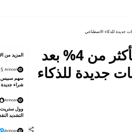
أسهم إنتل تقفز بأكثر من 4% بعد
المزيد من الا
ت جديدة للذكاء
S
Arincen
شراء جديدة
Arincen
وول ستريت ت
التشديد النق
Arincen