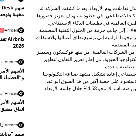
لال تعاملات يوم الأربعاء، بعدما كشفت الشركة عن
مخيبة وتوقع
ذكاء الاصطناعي، في خطوة تستهدف تعزيز حضورها
ة العالمية في تطبيقات الذكاء الاصطناعي.
وأعلنت الشركة عن إطلاق معالجاتها الجديدة Xeon 6+، إلى جانب حزمة من الحلول التقنية المصممة
Arincen
جيتها الرامية إلى توسيع نطاق أعمالها والاستفادة
irbnb
ية المتقدمة.
2026
من الشركات العالمية، من بينها فوكسكون وسيمنز
لوجيا الحيوية، في إطار تعزيز التعاون لتطوير
Arincen
من
صناعية متعددة.
اصطناعي إعادة تشكيل مشهد صناعة التكنولوجيا
و"العظماء ال
ستحواذ على حصة أكبر من هذا السوق الواعد.
وعلى صعيد التداولات، ارتفع سهم إنتل المدرج في بورصة ناسداك بنحو 4.68% خلال جلسة الأربعاء،
Arincen
من
الأسهم الأمر
اتفاق مضيق 
U
Arincen
سهم "يونايت