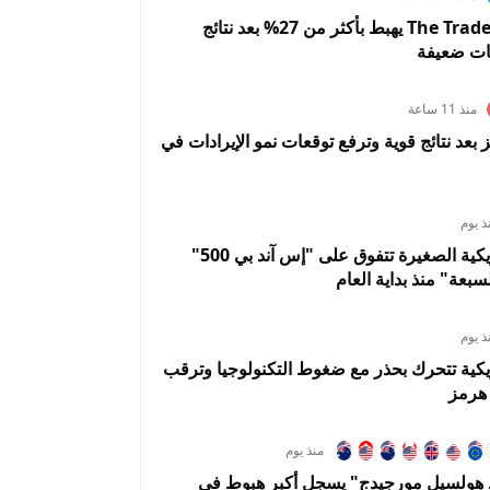
سهم The Trade Desk يهبط بأكثر من 27% بعد نتائج
ات ضعيفة
منذ 11 ساعة
A تقفز بعد نتائج قوية وترفع توقعات نمو الإيرادات في
ذ يوم
الأسهم الأمريكية الصغيرة تتفوق على "إس آند بي 500"
سبعة" منذ بداية العام
ذ يوم
يكية تتحرك بحذر مع ضغوط التكنولوجيا وترقب
هرمز
منذ يوم
د هولسيل مورجيدج" يسجل أكبر هبوط في