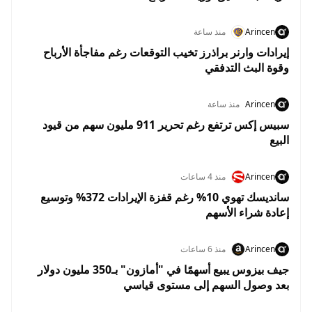
Arincen
منذ ساعة
إيرادات وارنر براذرز تخيب التوقعات رغم مفاجأة الأرباح
وقوة البث التدفقي
Arincen
منذ ساعة
سبيس إكس ترتفع رغم تحرير 911 مليون سهم من قيود
البيع
Arincen
منذ 4 ساعات
سانديسك تهوي 10% رغم قفزة الإيرادات 372% وتوسيع
إعادة شراء الأسهم
Arincen
منذ 6 ساعات
جيف بيزوس يبيع أسهمًا في "أمازون" بـ350 مليون دولار
بعد وصول السهم إلى مستوى قياسي