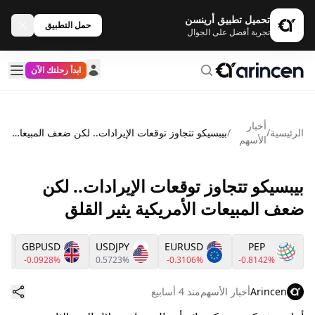
تحميل تطبيق أرينسن
حمل التطبيق
تجربة أفضل على الجوال
ابدأ رحلتك الآن
أخبار
الرئيسية
/
/
بيبسيكو تتجاوز توقعات الإيرادات.. لكن ضعف المبيعات الأمريكية يثير القلق
الأسهم
بيبسيكو تتجاوز توقعات الإيرادات.. لكن
ضعف المبيعات الأمريكية يثير القلق
GBPUSD
USDJPY
EURUSD
PEP
-0.0928%
0.5723%
-0.3106%
-0.8142%
Arincen
أخبار الأسهم
منذ 4 أسابيع