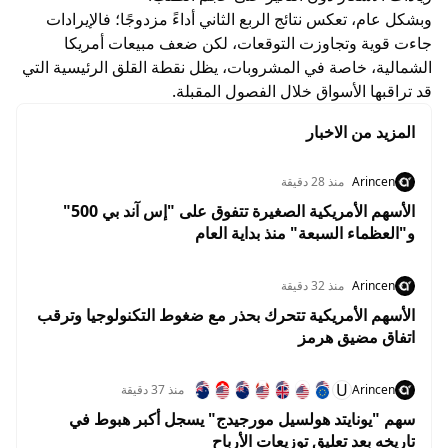
وبشكل عام، تعكس نتائج الربع الثاني أداءً مزدوجًا؛ فالإيرادات
جاءت قوية وتجاوزت التوقعات، لكن ضعف مبيعات أمريكا
الشمالية، خاصة في المشروبات، يظل نقطة القلق الرئيسية التي
قد تراقبها الأسواق خلال الفصول المقبلة.
المزيد من الاخبار
Arincen
منذ 28 دقيقة
الأسهم الأمريكية الصغيرة تتفوق على "إس آند بي 500"
و"العظماء السبعة" منذ بداية العام
Arincen
منذ 32 دقيقة
الأسهم الأمريكية تتحرك بحذر مع ضغوط التكنولوجيا وترقب
اتفاق مضيق هرمز
U
Arincen
منذ 37 دقيقة
سهم "يونايتد هولسيل مورجيدج" يسجل أكبر هبوط في
تاريخه بعد تعليق توزيعات الأرباح