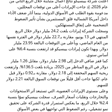
أعلنت شركة بيبسيكو نتائج أعمال متباينة خلال الربع الثاني من
عام 2026، إذ جاءت الإيرادات أعلى من توقعات المحللين،
مدعومة بقوة الطلب في الأسواق الدولية، بينما أثار ضعف الأداء
داخل أمريكا الشمالية قلق المستثمرين بشأن تأثير الضغوط
التضخمية على إنفاق المستهلكين.
وسجلت الشركة إيرادات بلغت 24.2 مليار دولار خلال الربع
المنتهي في 13 يونيو، مقارنة بـ22.7 مليار دولار في الفترة نفسها
من العام الماضي، وبأعلى من التوقعات البالغة 23.95 مليار
دولار. وبهذا تكون إيرادات بيبسيكو قد ارتفعت بنسبة 6.4% على
أساس سنوي.
كما قفز صافي الدخل إلى 2.98 مليار دولار، مقابل 1.26 مليار
دولار في الربع المناظر من 2025، بزيادة بلغت 136.5%. وارتفعت
ربحية السهم المخففة إلى 2.18 دولار، مقارنة بـ0.92 دولار قبل
عام، لكنها جاءت أقل قليلًا من توقعات السوق البالغة 2.21 دولار
للسهم.
وعلى مستوى الإيرادات العضوية، التي تستبعد أثر الاستحواذات
والتخارجات وتقلبات أسعار الصرف، سجلت بيبسيكو نموًا بنسبة
2.4% خلال الربع، ما يعكس استمرار قدرة الشركة على تحقيق
نمو تشغيلي، رغم الضغوط التي تواجهها في بعض الأسواق