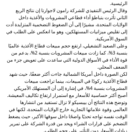
الرئيسية.
وقال الرئيس التنفيذي للشركة رامون لاجوارتا إن نتائج الربع
الثاني تأثرت بتباطؤ أداء قطاعي المشروبات والأغذية داخل
الولايات المتحدة، مشيرًا إلى أن الضغوط التضخمية المتزايدة أدت
إلى تقليص ميزانيات المستهلكين، وهو ما انعكس على الطلب في
السوق الأمريكية.
وعلى الصعيد التشغيلي، ارتفع حجم مبيعات قطاع الأغذية عالميًا
بنسبة 3%، كما زادت مبيعات المشروبات بنسبة 2%، بدعم من
قوة الأداء في الأسواق الدولية التي ساعدت على تعويض جزء من
الضعف المحلي.
لكن الصورة داخل أمريكا الشمالية جاءت أكثر ضعفًا، حيث شهد
قطاع الأغذية ركودًا في المبيعات، بينما تراجعت مبيعات
المشروبات بنسبة 4%، في إشارة إلى أن المستهلك الأمريكي
أصبح أكثر حساسية للأسعار مع استمرار ارتفاع تكاليف المعيشة.
وتوضح هذه النتائج أن بيبسيكو لا تزال تستفيد من انتشارها
العالمي وقوة علاماتها التجارية خارج الولايات المتحدة، لكنها في
الوقت نفسه تواجه تحديًا واضحًا داخل سوقها الأكبر، حيث يضغط
التضخم على قرارات الشراء ويحد من قدرة الشركة على تمرير
زيادات الأسعار دون التأثير على حجم الطلب.