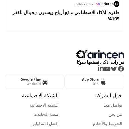
Arincen
منذ 7 ساعات
طفرة الذكاء الاصطناعي تدفع أرباح ويسترن ديجيتال للقفز
109%
قرارات أذكى نصنعها سويًا
LinkedIn
Youtube
Twitter
Facebook
Google Play
App Store
Android
iOS
حول الشركة
الشبكة الاجتماعية
تواصل معنا
الشبكة الاجتماعية
من نحن
منصة التحليلات
الشروط والأحكام
أفضل المتداولين