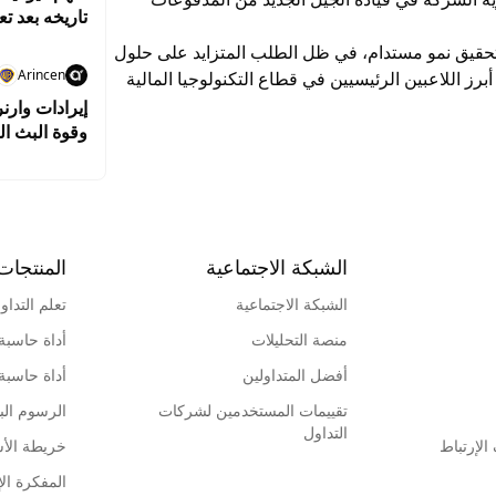
تاريخه بعد تع
ج الربع الأول قدرة Mastercard على تحقيق نمو مستدام، في ظل الطلب المتزايد على حلول
Arincen
أبرز اللاعبين الرئيسيين في قطاع التكنولوجيا المالية
إيرادات وارن
وقوة البث ال
الشبكة الاجتماعية
المنتجات
الشبكة الاجتماعية
تعلم التداو
منصة التحليلات
أداة حاسبة
أفضل المتداولين
أداة حاسبة
تقييمات المستخدمين لشركات
الرسوم البي
التداول
لإرتباط
خريطة الأ
المفكرة الإ