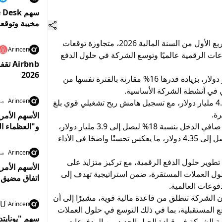
مخيبة وتوقع
سجلت شركة Mastercard أداءً ماليًا قويًا خلال الربع الأول من السنة المالية 2026، متجاوزة توقعات
Arincen
ات الرقمية عالميًا وتوسع الشركة في حلول الدفع
irbnb
2026
وأظهرت النتائج تحقيق صافي إيرادات بلغ 8.4 مليار دولار، بزيادة قدرها 16% مقارنة بالفترة نفسها من
ي في أنشطة الشركة الأساسية.
Arincen
من
كما ارتفع الدخل التشغيلي بنسبة 18% ليصل إلى 4.9 مليار دولار، مع تسجيل هامش ربح تشغيلي قوي بلغ
وعلى صعيد الأرباح، سجلت Mastercard نموًا في صافي الدخل بنسبة 18% ليصل إلى 3.9 مليار دولار،
و"العظماء ال
بينما ارتفعت ربحية السهم المخففة بنسبة 21% لتصل إلى 4.35 دولار، ما يعكس تحسنًا واضحًا في الأداء
Arincen
من
طوير حلول الدفع الرقمية، مع تركيز متزايد على
الأسهم الأمر
لول العملات المستقرة، ضمن استراتيجية تهدف إلى
اتفاق مضيق 
فوعات العالمية.
ن الشركة تنطلق من قاعدة مالية قوية، مشيرًا إلى أن
U
Arincen
فع المستقبلية، بما في ذلك التوسع في حلول العملات
سهم "يونايت
ة الشركة في قيادة الجيل الجديد من المدفوعات