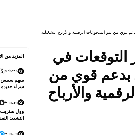
 التوقعات في
المزيد من الا
الربع الأول 2026 بدعم قوي من
S
Arincen
رقمية والأرباح
شراء جديدة
Arincen
وول ستريت ت
التشديد النق
Arincen