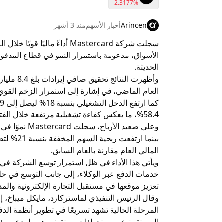
-2.3177%
Arincen
أخبار الأسهم
منذ 3 أشهر
الأسواق، مدعومة باستمرار النمو في قطاع المدفوع
الحديثة.
العام الماضي، في إشارة إلى استمرار الزخم القو
58.4%، ما يعكس كفاءة تشغيلية مرتفعة خلال الفترة.
المالي العام مقارنة بالعام السابق.
ويأتي هذا الأداء في ظل استمرار توسع الشركة في ت
خدمات الدفع عبر الوكلاء، إلى جانب التوسع في ح
تعزيز موقعها في مستقبل التجارة الإلكترونية والمد
وقال الرئيس التنفيذي لماستركارد، مايكل ميباخ، إ
المرحلة الحالية تشهد تسريعًا في تطوير أنظمة الد
المستقرة عبر استحواذات مرتقبة، وهو ما يدعم رؤي