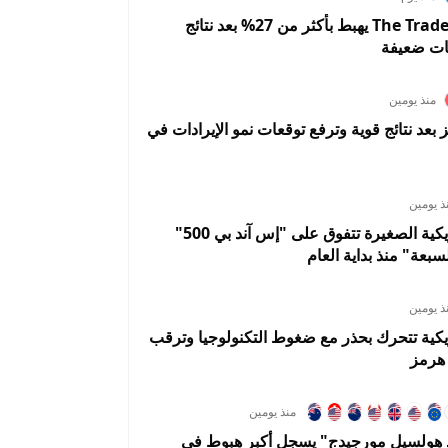
سهم The Trade Desk يهبط بأكثر من 27% بعد نتائج
ات ضعيفة
منذ يومين
A تقفز بعد نتائج قوية وترفع توقعات نمو الإيرادات في
ذ يومين
الأسهم الأمريكية الصغيرة تتفوق على "إس آند بي 500"
سبعة" منذ بداية العام
ذ يومين
يكية تتحرك بحذر مع ضغوط التكنولوجيا وترقب
هرمز
منذ يومين
د هولسيل مورجيدج" يسجل أكبر هبوط في