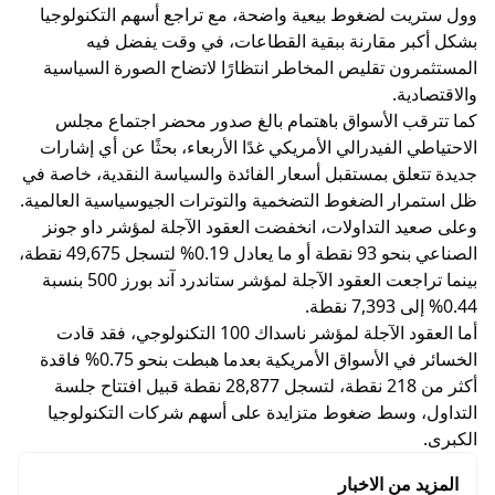
وول ستريت لضغوط بيعية واضحة، مع تراجع أسهم التكنولوجيا
بشكل أكبر مقارنة ببقية القطاعات، في وقت يفضل فيه
المستثمرون تقليص المخاطر انتظارًا لاتضاح الصورة السياسية
والاقتصادية.
كما تترقب الأسواق باهتمام بالغ صدور محضر اجتماع مجلس
الاحتياطي الفيدرالي الأمريكي غدًا الأربعاء، بحثًا عن أي إشارات
جديدة تتعلق بمستقبل أسعار الفائدة والسياسة النقدية، خاصة في
ظل استمرار الضغوط التضخمية والتوترات الجيوسياسية العالمية.
وعلى صعيد التداولات، انخفضت العقود الآجلة لمؤشر داو جونز
الصناعي بنحو 93 نقطة أو ما يعادل 0.19% لتسجل 49,675 نقطة،
بينما تراجعت العقود الآجلة لمؤشر ستاندرد آند بورز 500 بنسبة
0.44% إلى 7,393 نقطة.
أما العقود الآجلة لمؤشر ناسداك 100 التكنولوجي، فقد قادت
الخسائر في الأسواق الأمريكية بعدما هبطت بنحو 0.75% فاقدة
أكثر من 218 نقطة، لتسجل 28,877 نقطة قبيل افتتاح جلسة
التداول، وسط ضغوط متزايدة على أسهم شركات التكنولوجيا
الكبرى.
المزيد من الاخبار