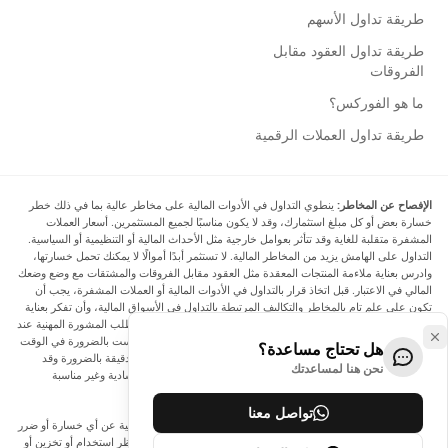
طريقة تداول الأسهم
طريقة تداول العقود مقابل
الفروقات
ما هو الفوركس؟
طريقة تداول العملات الرقمية
الإفصاح عن المخاطر:
ينطوي التداول في الأدوات المالية على مخاطر عالية بما في ذلك خطر
خسارة بعض أو كل مبلغ استثمارك، وقد لا يكون مناسبًا لجميع المستثمرين. أسعار العملات
المشفرة متقلبة للغاية وقد تتأثر بعوامل خارجية مثل الأحداث المالية أو التنظيمية أو السياسية.
التداول على الهامش يزيد من المخاطر المالية. لا تستثمر أبدًا أموالًا لا يمكنك تحمل خسارتها،
وادرس بعناية ملاءمة المنتجات المعقدة مثل العقود مقابل الفروقات والمشتقات مع وضع وضعك
المالي في الاعتبار. قبل اتخاذ قرار بالتداول في الأدوات المالية أو العملات المشفرة، يجب أن
تكون على علم تام بالمخاطر والتكاليف المرتبطة بالتداول في الأسواق المالية، وأن تفكر بعناية
في أهدافك الاستثمارية ومستوى خبرتك ورغبتك في المخاطرة، وأن تطلب المشورة المهنية عند
الحاجة. تود Arincen أن تذكرك بأن البيانات الواردة في هذا الموقع ليست بالضرورة في الوقت
هل تحتاج مساعدة؟
الفعلي وليست دقيقة. البيانات والأسعار الموجودة على الموقع ليست دقيقة بالضرورة وقد
نحن هنا لمساعدتك
تختلف عن السعر الفعلي في أي سوق معينة، مما يعني أن الأسعار إرشادية وغير مناسبة
لأغراض التداول.
تواصل معنا
لن يتحمل Arincen وأي مزود للبيانات الواردة في هذا الموقع المسؤولية عن أي خسارة أو ضرر
نتيجة لتداولك، أو اعتمادك على المعلومات الواردة في هذا الموقع. يحظر استخدام أو تخزين أو