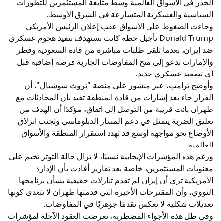
الحذر في الأسواق العالمية وسط متابعة المستثمرين للتطورات
السياسية والعسكرية المتسارعة في الشرق الأوسط.
وجاءت الضغوط على الأسواق عقب إعلان الرئيس الأمريكي
Donald Trump تأجيل خطة كانت تستهدف تنفيذ هجوم عسكري
ضد إيران، بعدما تلقى طلبات مباشرة من قادة السعودية وقطر
والإمارات تدعو إلى منح المفاوضات الجارية فرصة إضافية قبل
أي تصعيد عسكري جديد.
وأوضح ترامب، عبر منشور على منصة "تروث سوشيال"، أن
القرار جاء بعد إشارات من قادة المنطقة تفيد بأن المحادثات مع
طهران باتت قريبة من التوصل إلى اتفاق، مؤكدًا أن الهدف من
تعليق الضربة يتمثل في دعم المسار الدبلوماسي وتجنب انزلاق
الأوضاع نحو مواجهة أوسع قد تهدد استقرار المنطقة والأسواق
العالمية.
ورغم هذه المؤشرات الإيجابية نسبيًا، لا تزال حالة التوتر تخيم على
معنويات المستثمرين، خاصة بعد تقارير أفادت بأن الإدارة
الأمريكية ترى أن إيران لم تقدم تنازلات حقيقية بشأن برنامجها
النووي، وأن المقترحات الأخيرة التي قدمتها طهران لا تتعدى كونها
تعديلات شكلية لا تعكس تقدمًا جوهريًا في المفاوضات.
وفي ظل هذه الأجواء المضطربة، تعرضت العقود الآجلة لمؤشرات