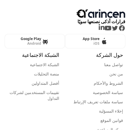
قرارات أذكى نصنعها سويًا
LinkedIn
Youtube
Twitter
Facebook
Google Play
App Store
Android
iOS
حول الشركة
الشبكة الاجتماعية
تواصل معنا
الشبكة الاجتماعية
من نحن
منصة التحليلات
الشروط والأحكام
أفضل المتداولين
سياسة الخصوصية
تقييمات المستخدمين لشركات
التداول
سياسة ملفات تعريف الإرتباط
إخلاء المسؤلية
قوانين الموقع
مركز المساعدة