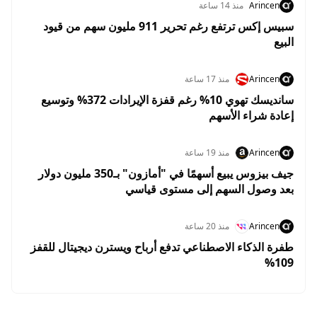
Arincen
منذ 14 ساعة
سبيس إكس ترتفع رغم تحرير 911 مليون سهم من قيود
البيع
Arincen
منذ 17 ساعة
سانديسك تهوي 10% رغم قفزة الإيرادات 372% وتوسيع
إعادة شراء الأسهم
Arincen
منذ 19 ساعة
جيف بيزوس يبيع أسهمًا في "أمازون" بـ350 مليون دولار
بعد وصول السهم إلى مستوى قياسي
Arincen
منذ 20 ساعة
طفرة الذكاء الاصطناعي تدفع أرباح ويسترن ديجيتال للقفز
109%