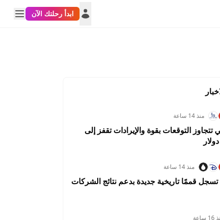
ابدأ رحلتك الآن
خبار
منذ 14 ساعة
لي تتجاوز التوقعات بقوة والإيرادات تقفز إلى
منذ 14 ساعة
سجل قممًا تاريخية جديدة بدعم نتائج الشركات
KWDUSD
SARUSD
USDTRY
AUDUS
0.3059%
3.2188%
0.0928%
-0.1729
1 ساعة