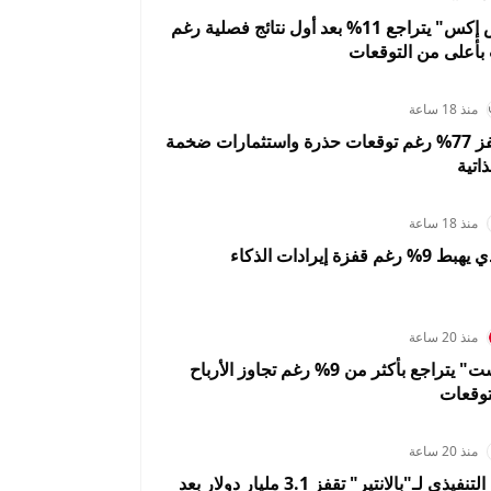
سهم "سبيس إكس" يتراجع 11% بعد أول نتائج فصلية رغم
ت بأعلى من التوقعات
منذ 18 ساعة
أرباح أوبر تقفز 77% رغم توقعات حذرة واستثمارات ضخمة
ذاتية
منذ 18 ساعة
سهم إيه إم دي يهبط 9% رغم قفزة إيرادات الذكاء
منذ 20 ساعة
سهم "بينترست" يتراجع بأكثر من 9% رغم تجاوز الأرباح
لتوقعات
منذ 20 ساعة
ثروة الرئيس التنفيذي لـ"بالانتير" تقفز 3.1 مليار دولار بعد