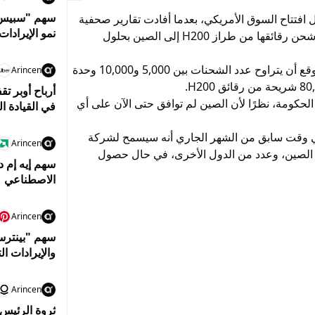
خلال تعاملات ما قبل افتتاح السوق الأمريكي، بعدما أفادت تقارير صحفية
نمو الإيرادا
أن عملاق صناعة الرقائق الأمريكية تسعى إلى بدء شحن رقائقها من طراز H200 إلى الصين بحلول
وأشار تقرير نشرته وكالة "رويترز" إلى أن من المتوقع أن يتراوح عدد الشحنات بين 5,000 و10,000 وحدة
Arincen
الحكومة، نظرًا لأن الصين لم توافق حتى الآن على أي
في القيادة ال
في وقت سابق من الشهر الجاري أنه سيسمح لشركة
Arincen
ي الصين، وعدد من الدول الأخرى، في حال حصول
الاصطناعي
Arincen
والإيرادات ا
Arincen