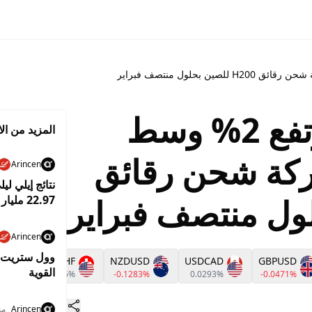
سهم "إنفيديا" يرتفع 2% وسط
المزيد من الا
شركة شحن رقائق
Arincen
نتائج إيلي لي
22.97 مليار دولار
Arincen
وول ستريت ت
D
USDCHF
NZDUSD
USDCAD
GBPUSD
القوية
%
0.1116%
-0.1283%
0.0293%
-0.0471%
Arincen
منذ 6