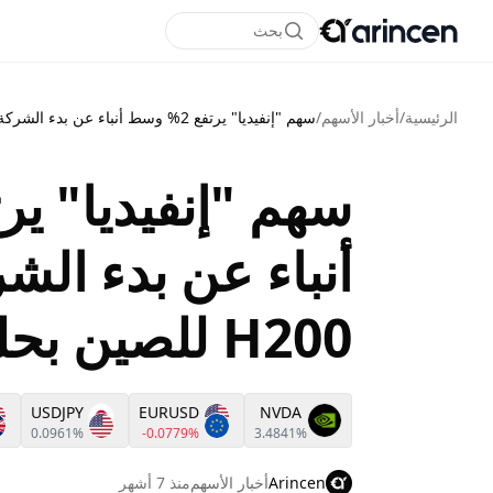
بحث
الرئيسية
/
أخبار الأسهم
/
سهم "إنفيديا" يرتفع 2% وسط أنباء عن بدء الشركة شحن رقائق H200 للصين بحلول منتصف فبراير
أنباء عن بدء ال
H200 للصين بحلول منتصف فبراير
USDJPY
EURUSD
NVDA
0.0961%
-0.0779%
3.4841%
Arincen
أخبار الأسهم
منذ 7 أشهر