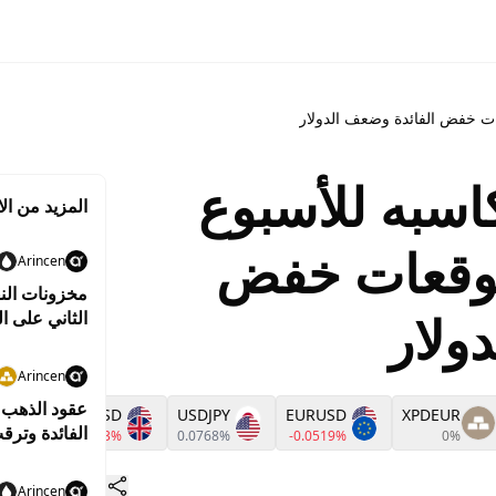
ات خفض الفائدة وضعف الدولار
سبه للأسبوع
المزيد من الا
بتوقعات خفض
Arincen
مخزونات الن
ولار
الثاني على ال
Arincen
D
GBPUSD
USDJPY
EURUSD
XPDEUR
الفائدة وترق
%
-0.0653%
0.0768%
-0.0519%
0%
Arincen