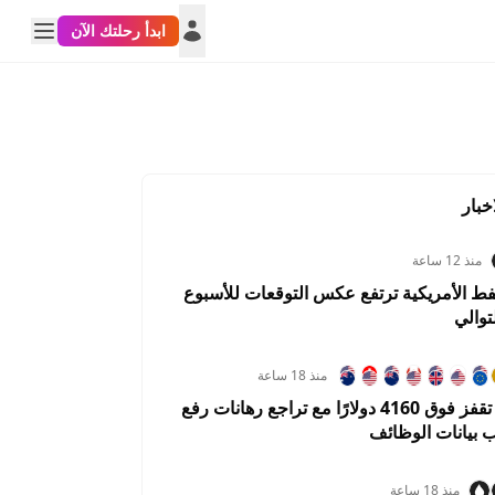
ابدأ رحلتك الآن
خبار
منذ 12 ساعة
فط الأمريكية ترتفع عكس التوقعات للأسبوع
توالي
منذ 18 ساعة
عقود الذهب تقفز فوق 4160 دولارًا مع تراجع رهانات رفع
DTRY
AUDUSD
USDCHF
NZDUSD
USDCA
ب بيانات الوظائف
0917%
-0.1332%
0.0558%
-0.0425%
0.0225
منذ 18 ساعة