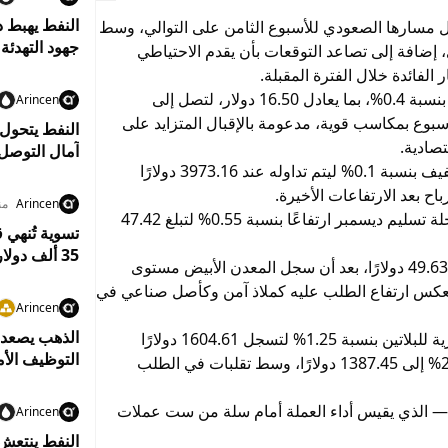
ل مسارها الصعودي للأسبوع الثامن على التوالي، وسط
جهود التهدئة
 إضافة إلى تصاعد التوقعات بأن يقدم الاحتياطي
لفائدة خلال الفترة المقبلة.
سجلت العقود الآجلة للذهب تسليم ديسمبر ارتفاعًا بنسبة 0.4%، بما يعادل 16.50 دولار، لتصل إلى
Arincen
لاق الأسبوع بمكاسب قوية، مدعومة بالإقبال المتزايد على
النفط يتحول
تصادية.
آمال التوصل
في المقابل، تراجع السعر الفوري للذهب بشكل طفيف بنسبة 0.1% ليتم تداوله عند 3973.16 دولارًا
ح بعد الارتفاعات الأخيرة.
Arincen
من
أما الفضة، فقد واصلت مكاسبها لتسجل العقود الآجلة تسليم ديسمبر ارتفاعًا بنسبة 0.55% لتبلغ 47.42
35 ألف دولار ويواجه حظرًا من التداول لمدة 3 سنوات
. كما زاد السعر الفوري للفضة بنسبة 0.7% إلى 49.6322 دولارًا، بعد أن سجل المعدن الأبيض مستوى
 الخميس، ما يعكس ارتفاع الطلب عليه كملاذ آمن وكأصل صناعي في
Arincen
على صعيد المعادن الأخرى، انخفضت الأسعار الفورية للبلاتين بنسبة 1.25% لتسجل 1604.61 دولارًا
التوظيف الأم
للأوقية، في حين تراجعت أسعار البلاديوم بنسبة 2.3% إلى 1387.45 دولارًا، وسط تقلبات في الطلب
 — الذي يقيس أداء العملة أمام سلة من ست عملات
Arincen