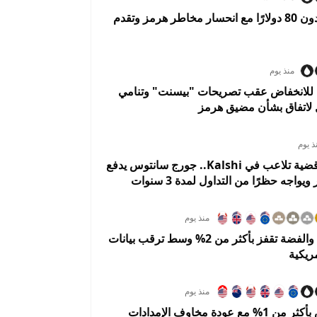
النفط يهبط دون 80 دولارًا مع انحسار مخاطر هرمز وتقدم
منذ يوم
 للانخفاض عقب تصريحات "بيسنت" وتنامي
 لاتفاق بشأن مضيق هرمز
ذ يوم
تسوية تُنهي قضية تلاعب في Kalshi.. جورج سانتوس يدفع
منذ يوم
الذهب يصعد والفضة تقفز بأكثر من 2% وسط ترقب بيانات
ريكية
منذ يوم
النفط ينتعش بأكثر من 1% مع عودة مخاوف الإمدادات