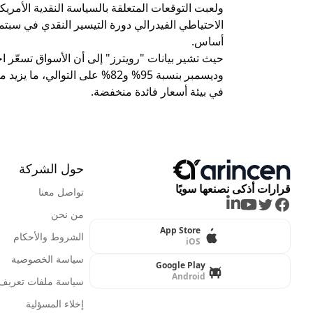
ولعبت التوقعات المتعلقة بالسياسة النقدية الأمريك
أساس.
حيث تشير بيانات "رويترز" إلى أن الأسواق تسعّر ا
وديسمبر بنسبة 95% و82% على التو
في بيئة أسعار فائدة منخفضة.
حول الشركة
قرارات أذكى نصنعها سويًا
تواصل معنا
LinkedIn
Youtube
Twitter
Facebook
من نحن
App Store
الشروط والأحكام
iOS
سياسة الخصوصية
Google Play
Android
سياسة ملفات تعريف ا
إخلاء المسؤلية