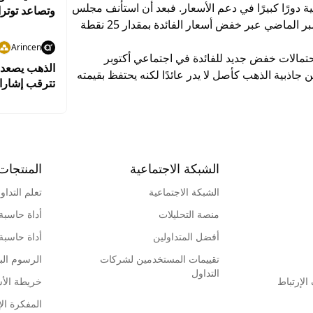
ية دورًا كبيرًا في دعم الأسعار. فبعد أن استأنف مجلس
وتصاعد توتر
الاحتياطي الفيدرالي دورة التيسير النقدي في سبتمبر الماضي عبر خفض أسعار الفائدة بمقدار 25 نقطة
Arincen
حتمالات خفض جديد للفائدة في اجتماعي أكتوبر
الذهب يصعد م
الي، ما يزيد من جاذبية الذهب كأصل لا يدر عائدًا لكنه يحتفظ بقيمته
تترقب إشارا
الشبكة الاجتماعية
المنتجات
الشبكة الاجتماعية
تعلم التداو
منصة التحليلات
أداة حاسبة
أفضل المتداولين
أداة حاسبة
تقييمات المستخدمين لشركات
الرسوم البي
التداول
لإرتباط
خريطة الأ
المفكرة الإ