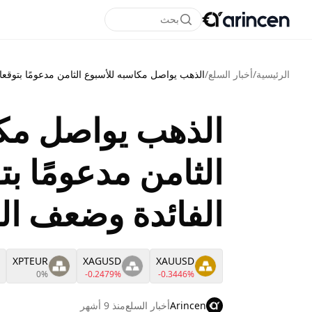
بحث
الرئيسية
/
أخبار السلع
/
الذهب يواصل مكاسبه للأسبوع الثامن مدعومًا بتوقع
الذهب يواصل مكا
الثامن مدعومًا 
الفائدة وضعف الد
XPTEUR
XAGUSD
XAUUSD
0%
-0.2479%
-0.3446%
Arincen
أخبار السلع
منذ 9 أشهر