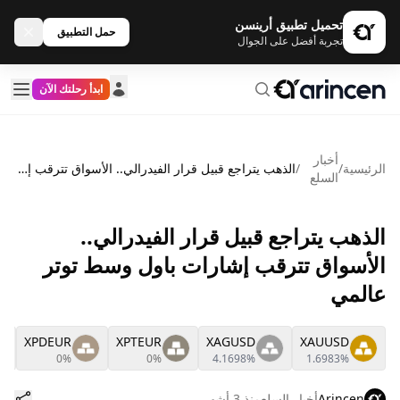
تحميل تطبيق أرينسن
حمل التطبيق
تجربة أفضل على الجوال
ابدأ رحلتك الآن
أخبار
الرئيسية
/
/
الذهب يتراجع قبيل قرار الفيدرالي.. الأسواق تترقب إشارات باول وسط توتر عالمي
السلع
الذهب يتراجع قبيل قرار الفيدرالي..
الأسواق تترقب إشارات باول وسط توتر
عالمي
XPDEUR
XPTEUR
XAGUSD
XAUUSD
0%
0%
4.1698%
1.6983%
Arincen
أخبار السلع
منذ 3 أشهر