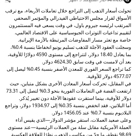
تحولت أسعار الذهب إلى التراجع خلال تعاملات الأربعاء، مع ترقب
الأسواق لقرار مجلس الاحتياطي الفيدرالي والمؤتمر الصحفي
المرتقب لرئيسه جيروم باول، في وقت يسعى فيه المستثمرون
لتقييم تداعيات التوترات الجيوسياسية على الاقتصاد العالمي،
خاصة مع تعثر مسار المفاوضات المرتبطة بالأزمة الإيرانية.
وسجلت العقود الآجلة للذهب تسليم يونيو انخفاضًا بنسبة 0.4%،
بما يعادل 18.40 دولار، لتتراجع إلى مستوى 4590 دولارًا للأوقية،
بعد أن لامست في وقت سابق 4624.30 دولار.
كما تراجع السعر الفوري للمعدن الأصفر بنسبة 0.45% ليصل إلى
4577.07 دولار للأوقية.
في المقابل، تحركت أسعار المعادن الأخرى بشكل متباين، حيث
ارتفعت الفضة في التعاملات الفورية بنحو 0.3% لتصل إلى 73.31
دولار للأوقية، بينما استقرت عقودها الآجلة دون تغيير يُذكر.
أما البلاتين، فقد انخفض بنسبة 0.35% إلى 1934.97 دولار، وتراجع
البلاديوم بنسبة 0.7% عند 1456.05 دولار.
وعلى صعيد العملات، استقر مؤشر الدولار—الذي يقيس أداء
العملة الأمريكية مقابل سلة من العملات الرئيسية—عند مستوى
98.69 نقطة، ما حدّ من مكاسب الذهب، نظرًا للعلاقة العكسية