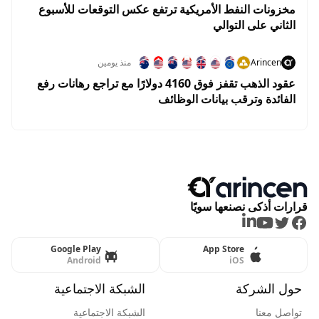
مخزونات النفط الأمريكية ترتفع عكس التوقعات للأسبوع
الثاني على التوالي
Arincen
منذ يومين
عقود الذهب تقفز فوق 4160 دولارًا مع تراجع رهانات رفع
الفائدة وترقب بيانات الوظائف
قرارات أذكى نصنعها سويًا
LinkedIn
Youtube
Twitter
Facebook
Google Play
App Store
Android
iOS
حول الشركة
الشبكة الاجتماعية
تواصل معنا
الشبكة الاجتماعية