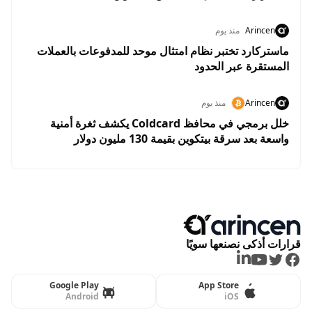
Arincen
منذ يوم
ماستركارد تختبر نظام امتثال موحد للمدفوعات بالعملات
المستقرة عبر الحدود
Arincen
منذ يوم
خلل برمجي في محافظ Coldcard يكشف ثغرة أمنية
واسعة بعد سرقة بيتكوين بقيمة 130 مليون دولار
قرارات أذكى نصنعها سويًا
LinkedIn
Youtube
Twitter
Facebook
Google Play
App Store
Android
iOS