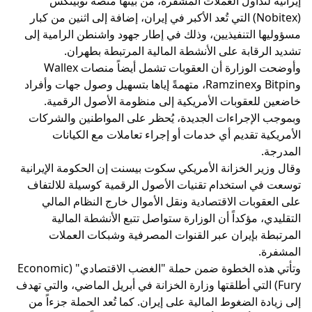
إيرانية لتداول العملات المشفرة، من بينها منصة نوبيتكس
(Nobitex) التي تُعد الأكبر في إيران، إضافة إلى اثنين من كبار
مسؤوليها التنفيذيين، وذلك في إطار جهود واشنطن الرامية إلى
تشديد الرقابة على الأنشطة المالية المرتبطة بطهران.
وأوضحت الوزارة أن العقوبات تشمل أيضاً منصات Wallex
وBitpin وRamzinex، متهمةً إياها بتسهيل وصول جهات وأفراد
خاضعين للعقوبات الأمريكية إلى منظومة الأصول الرقمية.
وبموجب الإجراءات الجديدة، يُحظر على المواطنين والشركات
الأمريكية تقديم أي خدمات أو إجراء تعاملات مع الكيانات
المدرجة.
وقال وزير الخزانة الأمريكي سكوت بيسنت إن الحكومة الإيرانية
توسعت في استخدام تقنيات الأصول الرقمية كوسيلة للالتفاف
على العقوبات الاقتصادية ونقل الأموال خارج النظام المالي
التقليدي، مؤكداً أن الوزارة ستواصل تتبع الأنشطة المالية
المرتبطة بإيران عبر القنوات المصرفية وشبكات العملات
المشفرة.
وتأتي هذه الخطوة ضمن حملة "الغضب الاقتصادي" (Economic
Fury) التي أطلقتها وزارة الخزانة في أبريل الماضي، والتي تهدف
إلى زيادة الضغوط المالية على إيران. كما تُعد الحملة جزءاً من