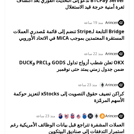
BTCPay Server تدعو إلى التحديث الفوري بعد اكتشاف
ثغرة أمنية حرجة قيد الاستغلال
Arincen
منذ 19 ساعة
Bridge التابعة لـStripe تنضم إلى قائمة مُصدري العملات
المستقرة المعتمدين بموجب MiCA في الاتحاد الأوروبي
Arincen
منذ 22 ساعة
OKX تعلن شطب أزواج تداول GODS وPRCL وDUCK
ضمن جدول زمني يمتد حتى نوفمبر
Arincen
منذ 23 ساعة
كراكن تضيف حقوق التصويت إلى xStocks لتعزيز حوكمة
الأسهم المرمّزة
Arincen
منذ 23 ساعة
العملات المشفرة تتراجع قبل بيانات الوظائف الأمريكية رغم
استمرار التدفقات إلى صناديق البيتكوين