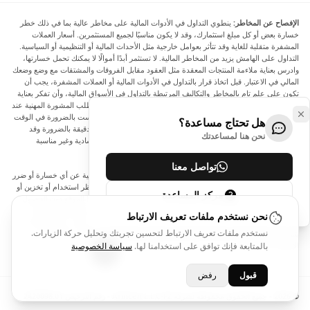
الإفصاح عن المخاطر:
ينطوي التداول في الأدوات المالية على مخاطر عالية بما في ذلك خطر
خسارة بعض أو كل مبلغ استثمارك، وقد لا يكون مناسبًا لجميع المستثمرين. أسعار العملات
المشفرة متقلبة للغاية وقد تتأثر بعوامل خارجية مثل الأحداث المالية أو التنظيمية أو السياسية.
التداول على الهامش يزيد من المخاطر المالية. لا تستثمر أبدًا أموالًا لا يمكنك تحمل خسارتها،
وادرس بعناية ملاءمة المنتجات المعقدة مثل العقود مقابل الفروقات والمشتقات مع وضع وضعك
المالي في الاعتبار. قبل اتخاذ قرار بالتداول في الأدوات المالية أو العملات المشفرة، يجب أن
تكون على علم تام بالمخاطر والتكاليف المرتبطة بالتداول في الأسواق المالية، وأن تفكر بعناية
في أهدافك الاستثمارية ومستوى خبرتك ورغبتك في المخاطرة، وأن تطلب المشورة المهنية عند
الحاجة. تود Arincen أن تذكرك بأن البيانات الواردة في هذا الموقع ليست بالضرورة في الوقت
هل تحتاج مساعدة؟
الفعلي وليست دقيقة. البيانات والأسعار الموجودة على الموقع ليست دقيقة بالضرورة وقد
نحن هنا لمساعدتك
تختلف عن السعر الفعلي في أي سوق معينة، مما يعني أن الأسعار إرشادية وغير مناسبة
لأغراض التداول.
تواصل معنا
لن يتحمل Arincen وأي مزود للبيانات الواردة في هذا الموقع المسؤولية عن أي خسارة أو ضرر
نتيجة لتداولك، أو اعتمادك على المعلومات الواردة في هذا الموقع. يحظر استخدام أو تخزين أو
مركز المساعدة
إعادة إنتاج أو عرض أو تعديل أو نقل أو توزيع البيانات الموجودة في هذا الموقع دون الحصول
على إذن كتابي صريح مسبق من Arincen و/أو مزود البيانات. جميع حقوق الملكية الفكرية
نحن نستخدم ملفات تعريف الارتباط
محفوظة من قبل مقدمي الخدمة و/أو البورصة التي تقدم البيانات الواردة في هذا الموقع. قد
نستخدم ملفات تعريف الارتباط لتحسين تجربتك وتحليل حركة الزيارات.
يتم تعويض Arincen من قبل المعلنين الذين يظهرون على الموقع، بناءً على تفاعلك مع
الإعلانات أو المعلنين.
بالمتابعة فإنك توافق على استخدامنا لها.
سياسة الخصوصية
قبول
رفض
© 2026 - جميع الحقوق محفوظة لشركة Arincen L.L.C-FZ - رقم الترخيص 2420098.01