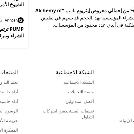
الشيوخ الأم
باسم
"Alchemy of
الرقمية
لشراء المؤسسية بهذا الحجم قد يسهم في تقليص
Arincen
من
لملكية في أيدي عدد محدود من المؤسسات.
الشراء وتترقب اخ
الشبكة الاجتماعية
المنتجات
الشبكة الاجتماعية
تعلم التداو
منصة التحليلات
أداة حاسبة
أفضل المتداولين
أداة حاسبة
تقييمات المستخدمين لشركات
الرسوم البي
التداول
لإرتباط
خريطة الأ
المفكرة الإ