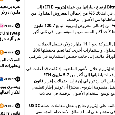
Bit
ارتفاع حيازاتها من عملة
إيثريوم (ETH)
إلى
مليون دولار 
ل في امتلاك
5% من إجمالي المعروض المتداول
من
الذاتي
تياطياتها من الأصول الرقمية.
من إجمالي معروض إيثريوم البالغ
120.7 مليون
Arincen
 كأحد أكبر المستثمرين المؤسسيين في ثاني أكبر
عبر آلية حرق
ل الشركة نحو
11.1 مليار دولار
، تشمل العملات
ة للتداول واستثمارات أخرى. كما تضم محفظتها
206
Arincen
وأوراقًا مالية، إلى جانب حصص استثمارية في شركتي
العملات المش
وتطورات ال
 إيثريوم خلال الأشهر الماضية، إذ كانت قد أعلنت في
رفع احتياطياتها إلى أكثر من
5.7 مليون ETH
.
Arincen
جلس الإدارة
توم لي
إن تزايد احتمالات إقرار
قانون
ويسترن يونيو
بل منظومة إيثريوم، معتبرًا أن توفير إطار تنظيمي
ابتكار أعماله
 مع توسع استخدام الأصول الرقمية في مجالات
ائمة على إيثريوم تعالج بالفعل معاملات عملة
USDC
Arincen
في مؤشر على اتساع نطاق الاستخدام المؤسسي