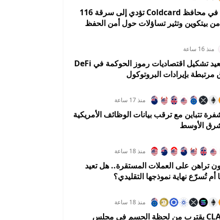
ثغرة برمجية في محافظ Coldcard تؤدي إلى سرقة 116
من بيتكوين وتثير تساؤلات حول أمن الحفظ
منذ 16 ساعة
Uniswap تعيد تشكيل اقتصاديات رموز الحوكمة في DeFi
 مرتبطة بإيرادات البروتوكول
منذ 17 ساعة
فرة تتباين مع ترقب بيانات الوظائف الأمريكية
شرق الأوسط
منذ 18 ساعة
ن تراهن على العملات المستقرة.. هل تعيد
ا أم تُسرّع نهاية نموذجها التقليدي؟
منذ 18 ساعة
قانون CLARITY يقترب من لحظة الحسم في مجلس