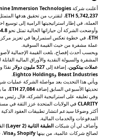
أعلنت شركة
mine Immersion Technologies
5,742,237 ETH
، لتقترب من تحقيق هدفها المتمث
العملة، في إطار استراتيجيتها الرامية إلى توسيع اح
وأوضحت الشركة أن حيازاتها الحالية تمثل نحو
4.8%
ETH
، في خطوة تعكس استمرارها في تعزيز مركزها
عملة مشفرة من حيث القيمة السوقية.
وبحسب أحدث إفصاح، بلغت القيمة الإجمالية لأصو
المشفرة والسيولة النقدية والأوراق المالية القابل
عملات بيتكوين
، إضافة إلى
527 مليون دولار
نقدًا 
Beast Industries
و
Eightco Holdings
.
ويأتي هذا التحديث بعد مواصلة الشركة عمليات شراء
تحديثها الأسبوعي السابق إضافة
27,084 ETH
، ما 
وفي تعليقه على استراتيجية الشركة، قال رئيس م
CLARITY
في الولايات المتحدة عزز الثقة في مستق
أكثر وضوحًا سيدعم انتشار تطبيقات العقود الذكية
المدفوعات والخدمات المالية.
وأضاف لي أن شبكات
الطبقة الثانية (Layer 2)
الق
لصالح شركات عالمية، من بينها
Shopify
و
Visa
، 