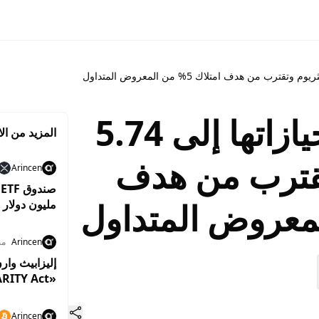
Bitmine ترفع حيازاتها إلى 5.74
المزيد من الا
تقترب من هدف
Arincen
مليون دولار 
من XRP
Arincen
منذ 1
إليزابيث وار
«CLARITY Act» لتعزيز حماية المستثمرين
Arincen