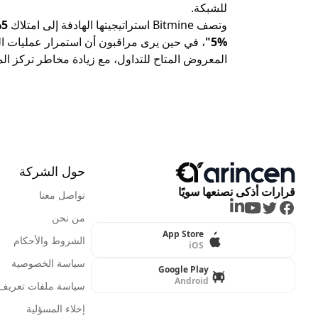
للشبكة.
وتصف Bitmine استراتيجيتها الهادفة إلى امتلاك
5% من إجمالي معروض إيثريوم
5%"
، في حين يرى مراقبون أن استمرار عمليات ا
المعروض المتاح للتداول، مع زيادة مخاطر تركز ا
حول الشركة
قرارات أذكى نصنعها سويًا
تواصل معنا
LinkedIn
Youtube
Twitter
Facebook
من نحن
App Store
الشروط والأحكام
iOS
سياسة الخصوصية
Google Play
Android
سياسة ملفات تعريف ا
إخلاء المسؤلية