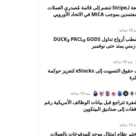
Bridge التابعة لـStripe تنضم إلى قائمة مُصدري العملات
وجب MiCA في الاتحاد الأوروبي
1 ساعة
OKX تعلن شطب أزواج تداول GODS وPRCL وDUCK
ني يمتد حتى نوفمبر
منذ 18 ساعة
كراكن تضيف حقوق التصويت إلى xStocks لتعزيز حوكمة
ّزة
منذ 19 ساعة
فرة تتراجع قبل بيانات الوظائف الأمريكية رغم
فقات إلى صناديق البيتكوين
1 ساعة
تبر نظام امتثال موحد للمدفوعات بالعملات