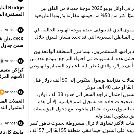
أثار تراجع بيتكوين إلى ما دون مستوى 62 ألف دولار في أوائل يونيو 2026 موجة جديدة من القلق بين
المستقرة المعتمدين بم
المستثمرين، بعدما فقدت العملة الرقمية الأكبر عالميًا أكثر من 50% من قيمتها مقارنة بذروتها التاريخية
ستوى الذي قد تتوقف عنده موجة الهبوط الحالية، في
Arincen
منذ 8
 المناطق السعرية التي قد تحدد مسار السوق خلال
ضمن جدول زم
 رئيسية يراقبها المستثمرون، بينما تبرز المنطقة الواقعة بين
ي حال فشل هذه المستويات في احتواء التراجع، يتوقع عدد من
Arincen
المحللين أن تمتد الخسائر نحو نطاق 55 ألفًا إلى 57 ألف دولار، والذي يُنظر إليه باعتباره السيناريو الهبوطي
الأسهم المرم
في المقابل، تشير بيانات أسواق التنبؤ إلى وجود احتمالات متزايدة لوصول بيتكوين إلى 50 ألف دولار قبل
Arincen
كما يطرح بعض المحللين المتخصصين في دورات السوق احتمال تراجع السعر إلى حدود 38 ألف دولار،
العملات المش
تصحيحات حادة بعد تسجيل قمم قياسية. إلا أن هذه
استمرار التد
طبيعة السوق تغيرت بشكل ملحوظ مع دخول المؤسسات
 بيتكوين المتداولة.
ات الأكثر تشاؤمًا لا تزال مشروطة بحدوث تدهور كبير
Arincen
منذ 9
في معنويات المستثمرين أو ظهور عوامل ضغط جديدة على السوق، فيما تبقى منطقة 55 ألفًا إلى 57 ألف
ماستركارد تخ