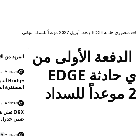
مل الدفعة الأولى من
المزيد من الا
تعويضات متضرري حادثة EDGE
Arincen
منذ 9
وتحدد أبريل 2027 موعداً للسداد
المستقرة المعتمدين بم
Arincen
منذ 3
ضمن جدول زم
Arincen