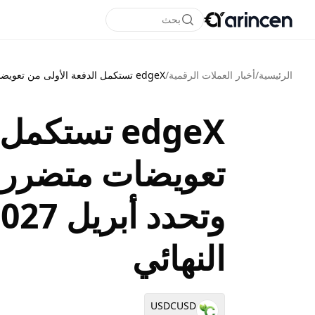
بحث
الرئيسية
/
أخبار العملات الرقمية
/
edgeX تستكمل الدفعة الأولى من تعويضات متضرري حادثة EDGE وتحدد أبريل 2027 موعداً للسداد النهائي
edgeX تستك
النهائي
USDCUSD