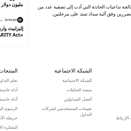
مليون دولار 
لجة تداعيات الحادثة التي أدت إلى تصفية عدد من
من XRP
ضررين وفق آلية سداد تمتد على مرحلتين.
Arincen
منذ 3
إليزابيث وار
«CLARITY Act» لتعزيز حماية المستثمرين
الشبكة الاجتماعية
المنتجات
الشبكة الاجتماعية
تعلم التداو
منصة التحليلات
أداة حاسبة
أفضل المتداولين
أداة حاسبة
تقييمات المستخدمين لشركات
الرسوم البي
التداول
لإرتباط
خريطة الأ
المفكرة الإ