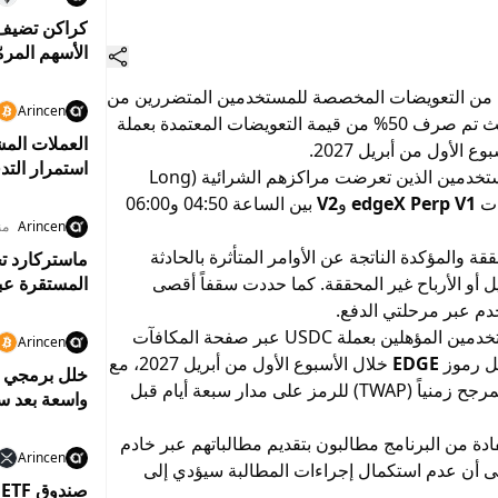
الأسهم المرم
لى من التعويضات المخصصة للمستخدمين المتضررين من
Arincen
العملات المش
الأول من أبريل 2027.
استمرار التد
وأوضحت المنصة أن برنامج التعويضات يشمل المستخدمين الذين تعرضت مراكزهم الشرائية (Long
edgeX Perp V1
و
V2
بين الساعة 04:50 و06:00
Arincen
منذ 4
والمؤكدة الناتجة عن الأوامر المتأثرة بالحادثة
ماستركارد تخ
ل أو الأرباح غير المحققة. كما حددت سقفاً أقصى
المستقرة عبر
وبحسب المنصة، فقد تم توزيع الدفعة الأولى للمستخدمين المؤهلين بعملة USDC عبر صفحة المكافآت
Arincen
كل رموز
EDGE
خلال الأسبوع الأول من أبريل 2027، مع
احتساب قيمة التوزيع استناداً إلى متوسط السعر المرجح زمنياً (TWAP) للرمز على مدار سبعة أيام قبل
واسعة بعد سرقة بيت
الاستفادة من البرنامج مطالبون بتقديم مطالباتهم عبر خادم
Arincen
ة إلى أن عدم استكمال إجراءات المطالبة سيؤدي إلى