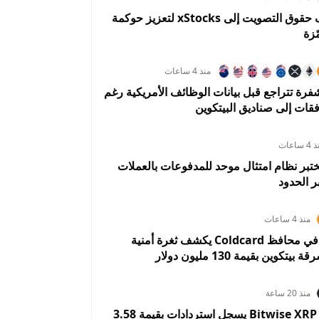
كراكن تضيف حقوق التصويت إلى xStocks لتعزيز حوكمة
ّزة
منذ 4 ساعات
فرة تتراجع قبل بيانات الوظائف الأمريكية رغم
فقات إلى صناديق البيتكوين
 ساعات
تبر نظام امتثال موحد للمدفوعات بالعملات
 الحدود
منذ 4 ساعات
خلل برمجي في محافظ Coldcard يكشف ثغرة أمنية
كوين بقيمة 130 مليون دولار
منذ 20 ساعة
صندوق Bitwise XRP ETF يسجل استردادات بقيمة 3.58