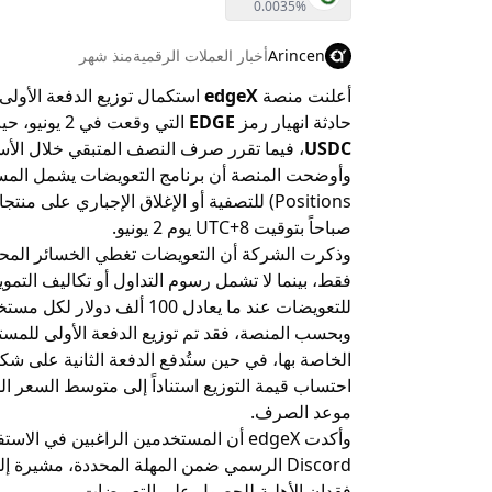
0.0035%
Arincen
أخبار العملات الرقمية
منذ شهر
أعلنت منصة
edgeX
استكمال توزيع الدفعة الأو
حادثة انهيار رمز
EDGE
التي وقعت في 2 يونيو، حيث تم صرف 50% من قيمة التعويضات المعتمدة بعملة
USDC
، فيما تقرر صرف النصف المتبقي خلال الأسبوع 
Positions) للتصفية أو الإغلاق الإجباري على منتجات
صباحاً بتوقيت UTC+8 يوم 2 يونيو.
وذكرت الشركة أن التعويضات تغطي الخسائر المحققة 
فقط، بينما لا تشمل رسوم التداول أو تكاليف التموي
للتعويضات عند ما يعادل 100 ألف دولار لكل مستخدم عبر مرحلتي الدفع.
الخاصة بها، في حين ستُدفع الدفعة الثانية على ش
موعد الصرف.
وأكدت edgeX أن المستخدمين الراغبين في 
Discord الرسمي ضمن المهلة المحددة، مشير
فقدان الأهلية للحصول على التعويضات.