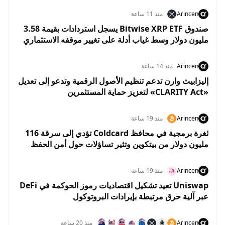
Arincen
منذ 11 ساعة
صندوق Bitwise XRP ETF يسجل استردادات بقيمة 3.58
مليون دولار وسط غياب أدلة على تغيير موقفه الاستثماري
من XRP
Arincen
منذ 14 ساعة
إليزابيث وارن تدعم تنظيم الأصول الرقمية وتدعو إلى تعديل
«CLARITY Act» لتعزيز حماية المستثمرين
Arincen
منذ 19 ساعة
ثغرة برمجية في محافظ Coldcard تؤدي إلى سرقة 116
مليون دولار من بيتكوين وتثير تساؤلات حول أمن الحفظ
الذاتي
Arincen
منذ 19 ساعة
Uniswap تعيد تشكيل اقتصاديات رموز الحوكمة في DeFi
عبر آلية حرق مرتبطة بإيرادات البروتوكول
Arincen
منذ 20 ساعة