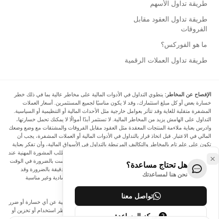
طريقة تداول الأسهم
طريقة تداول العقود مقابل
الفروقات
ما هو الفوركس؟
طريقة تداول العملات الرقمية
الإفصاح عن المخاطر:
ينطوي التداول في الأدوات المالية على مخاطر عالية بما في ذلك خطر
خسارة بعض أو كل مبلغ استثمارك، وقد لا يكون مناسبًا لجميع المستثمرين. أسعار العملات
المشفرة متقلبة للغاية وقد تتأثر بعوامل خارجية مثل الأحداث المالية أو التنظيمية أو السياسية.
التداول على الهامش يزيد من المخاطر المالية. لا تستثمر أبدًا أموالًا لا يمكنك تحمل خسارتها،
وادرس بعناية ملاءمة المنتجات المعقدة مثل العقود مقابل الفروقات والمشتقات مع وضع وضعك
المالي في الاعتبار. قبل اتخاذ قرار بالتداول في الأدوات المالية أو العملات المشفرة، يجب أن
تكون على علم تام بالمخاطر والتكاليف المرتبطة بالتداول في الأسواق المالية، وأن تفكر بعناية
في أهدافك الاستثمارية ومستوى خبرتك ورغبتك في المخاطرة، وأن تطلب المشورة المهنية عند
الحاجة. تود Arincen أن تذكرك بأن البيانات الواردة في هذا الموقع ليست بالضرورة في الوقت
هل تحتاج مساعدة؟
الفعلي وليست دقيقة. البيانات والأسعار الموجودة على الموقع ليست دقيقة بالضرورة وقد
نحن هنا لمساعدتك
تختلف عن السعر الفعلي في أي سوق معينة، مما يعني أن الأسعار إرشادية وغير مناسبة
لأغراض التداول.
تواصل معنا
لن يتحمل Arincen وأي مزود للبيانات الواردة في هذا الموقع المسؤولية عن أي خسارة أو ضرر
نتيجة لتداولك، أو اعتمادك على المعلومات الواردة في هذا الموقع. يحظر استخدام أو تخزين أو
مركز المساعدة
إعادة إنتاج أو عرض أو تعديل أو نقل أو توزيع البيانات الموجودة في هذا الموقع دون الحصول