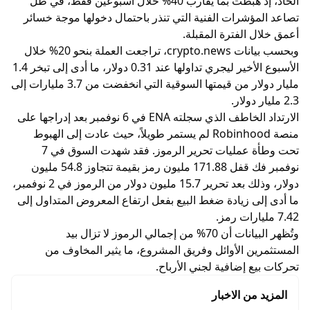
الحاد، إذ هبطت بما يقارب 40% خلال أسبوعين فقط، في ظل
تصاعد المؤشرات الفنية التي تنذر باحتمال دخولها موجة خسائر
أعمق خلال الفترة المقبلة.
وبحسب بيانات
crypto.news
، تراجعت العملة بنحو 20% خلال
الأسبوع الأخير ليجري تداولها عند 0.31 دولار، ما أدى إلى تبخر 1.4
مليار دولار من قيمتها السوقية التي انخفضت من 3.7 مليارات إلى
2.3 مليار دولار.
الارتداد الخاطف الذي سجلته ENA في 6 نوفمبر بعد إدراجها على
منصة Robinhood لم يستمر طويلاً، حيث عادت إلى الهبوط
تحت وطأة عمليات تحرير الرموز. فقد شهدت السوق في 7
نوفمبر فك قفل 171.88 مليون رمز بقيمة تتجاوز 54.8 مليون
دولار، وذلك بعد تحرير 15.7 مليون دولار من الرموز في 2 نوفمبر،
ما أدى إلى زيادة ضغط البيع بفعل ارتفاع المعروض المتداول إلى
7.42 مليارات رمز.
وتُظهر البيانات أن 70% من إجمالي الرموز لا تزال بيد
المستثمرين الأوائل وفريق المشروع، ما يثير المخاوف من
تحركات بيع إضافية لجني الأرباح.
المزيد من الاخبار