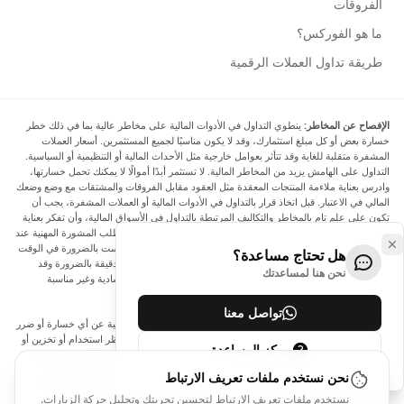
الفروقات
ما هو الفوركس؟
طريقة تداول العملات الرقمية
الإفصاح عن المخاطر:
ينطوي التداول في الأدوات المالية على مخاطر عالية بما في ذلك خطر
خسارة بعض أو كل مبلغ استثمارك، وقد لا يكون مناسبًا لجميع المستثمرين. أسعار العملات
المشفرة متقلبة للغاية وقد تتأثر بعوامل خارجية مثل الأحداث المالية أو التنظيمية أو السياسية.
التداول على الهامش يزيد من المخاطر المالية. لا تستثمر أبدًا أموالًا لا يمكنك تحمل خسارتها،
وادرس بعناية ملاءمة المنتجات المعقدة مثل العقود مقابل الفروقات والمشتقات مع وضع وضعك
المالي في الاعتبار. قبل اتخاذ قرار بالتداول في الأدوات المالية أو العملات المشفرة، يجب أن
تكون على علم تام بالمخاطر والتكاليف المرتبطة بالتداول في الأسواق المالية، وأن تفكر بعناية
في أهدافك الاستثمارية ومستوى خبرتك ورغبتك في المخاطرة، وأن تطلب المشورة المهنية عند
الحاجة. تود Arincen أن تذكرك بأن البيانات الواردة في هذا الموقع ليست بالضرورة في الوقت
هل تحتاج مساعدة؟
الفعلي وليست دقيقة. البيانات والأسعار الموجودة على الموقع ليست دقيقة بالضرورة وقد
نحن هنا لمساعدتك
تختلف عن السعر الفعلي في أي سوق معينة، مما يعني أن الأسعار إرشادية وغير مناسبة
لأغراض التداول.
تواصل معنا
لن يتحمل Arincen وأي مزود للبيانات الواردة في هذا الموقع المسؤولية عن أي خسارة أو ضرر
نتيجة لتداولك، أو اعتمادك على المعلومات الواردة في هذا الموقع. يحظر استخدام أو تخزين أو
مركز المساعدة
إعادة إنتاج أو عرض أو تعديل أو نقل أو توزيع البيانات الموجودة في هذا الموقع دون الحصول
على إذن كتابي صريح مسبق من Arincen و/أو مزود البيانات. جميع حقوق الملكية الفكرية
نحن نستخدم ملفات تعريف الارتباط
محفوظة من قبل مقدمي الخدمة و/أو البورصة التي تقدم البيانات الواردة في هذا الموقع. قد
نستخدم ملفات تعريف الارتباط لتحسين تجربتك وتحليل حركة الزيارات.
يتم تعويض Arincen من قبل المعلنين الذين يظهرون على الموقع، بناءً على تفاعلك مع