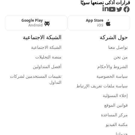
قرارات أذكى نصنعها سويًا
LinkedIn
Youtube
Twitter
Facebook
Google Play
App Store
Android
iOS
حول الشركة
الشبكة الاجتماعية
تواصل معنا
الشبكة الاجتماعية
من نحن
منصة التحليلات
الشروط والأحكام
أفضل المتداولين
سياسة الخصوصية
تقييمات المستخدمين لشركات
التداول
سياسة ملفات تعريف الإرتباط
إخلاء المسؤلية
قوانين الموقع
مركز المساعدة
مكتبة الفيديو
خدماتنا