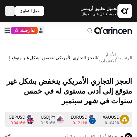
تحميل تطبيق أرينسن
حمل التطبيق
تجربة أفضل على الجوال
ابدأ رحلتك الآن
الأخبار
الرئيسية
/
/
العجز التجاري الأمريكي ينخفض بشكل غير متوقع إلى أدنى مستوى له في خمس سنوات في شهر سبتمبر
الاقتصادية
العجز التجاري الأمريكي ينخفض بشكل غير
متوقع إلى أدنى مستوى له في خمس
سنوات في شهر سبتمبر
GBPUSD
USDJPY
EURUSD
XAUUSD
-0.0416%
0.1516%
-0.1211%
0.1042%
Arincen
الأخبار الاقتصادية
منذ 7 أشهر