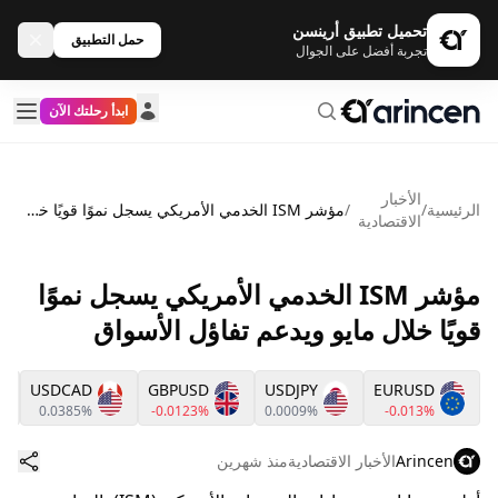
تحميل تطبيق أرينسن
حمل التطبيق
تجربة أفضل على الجوال
ابدأ رحلتك الآن
الأخبار
الرئيسية
/
/
مؤشر ISM الخدمي الأمريكي يسجل نموًا قويًا خلال مايو ويدعم تفاؤل الأسواق
الاقتصادية
مؤشر ISM الخدمي الأمريكي يسجل نموًا
قويًا خلال مايو ويدعم تفاؤل الأسواق
USDCAD
GBPUSD
USDJPY
EURUSD
0.0385%
-0.0123%
0.0009%
-0.013%
Arincen
الأخبار الاقتصادية
منذ شهرين