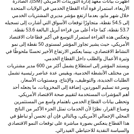
أظهرت بيانات معهد إدارة التوريدات الأمريكي (ISM)، الصادرة
الأربعاء، استمرار قوة أداء القطاع الخدمي في الولايات المتحدة
خلال شهر مايو، بعدما ارتفع مؤشر مديري المشتريات الخدمي
إلى 54.5 نقطة، متجاوزًا توقعات الأسواق التي أشارت إلى تسجيله
53.7 نقطة، كما جاء أعلى من قراءة أبريل البالغة 53.6 نقطة.
وتعكس هذه القراءة استمرار التوسع في أكبر قطاعات الاقتصاد
الأمريكي، حيث يشير تجاوز المؤشر لمستوى 50 نقطة إلى نمو
النشاط الاقتصادي، بينما يعكس الارتفاع الأخير تحسنًا ملحوظًا في
وتيرة الأعمال والطلب داخل القطاع الخدمي.
ويستند المؤشر إلى استطلاع يشمل أكثر من 600 مدير مشتريات
من مختلف الأنشطة الخدمية، ويقيس عدة عناصر رئيسية تشمل
الطلبات الجديدة، والتوظيف، والإنتاج، ومستويات الأسعار،
وسرعة تسليم الموردين، إضافة إلى المخزونات، ما يجعله أحد
أهم المؤشرات المستخدمة لتقييم صحة الاقتصاد الأمريكي.
وتحظى بيانات القطاع الخدمي باهتمام واسع من المستثمرين
وصناع القرار، نظرًا لأن الخدمات تمثل الجزء الأكبر من الناتج
المحلي الإجمالي الأمريكي، وبالتالي فإن أي تحسن أو تباطؤ في
هذا القطاع ينعكس بصورة مباشرة على توقعات النمو الاقتصادي
والسياسة النقدية للاحتياطي الفيدرالي.