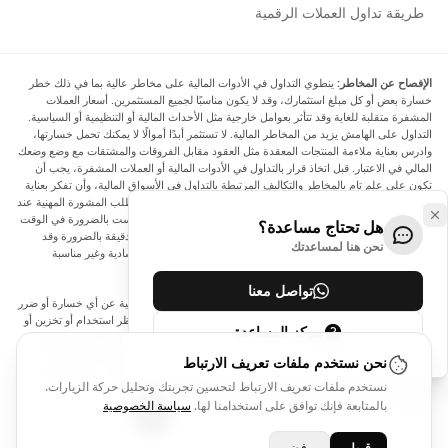
طريقة تداول العملات الرقمية
الإفصاح عن المخاطر:
ينطوي التداول في الأدوات المالية على مخاطر عالية بما في ذلك خطر
خسارة بعض أو كل مبلغ استثمارك، وقد لا يكون مناسبًا لجميع المستثمرين. أسعار العملات
المشفرة متقلبة للغاية وقد تتأثر بعوامل خارجية مثل الأحداث المالية أو التنظيمية أو السياسية.
التداول على الهامش يزيد من المخاطر المالية. لا تستثمر أبدًا أموالًا لا يمكنك تحمل خسارتها،
وادرس بعناية ملاءمة المنتجات المعقدة مثل العقود مقابل الفروقات والمشتقات مع وضع وضعك
المالي في الاعتبار. قبل اتخاذ قرار بالتداول في الأدوات المالية أو العملات المشفرة، يجب أن
تكون على علم تام بالمخاطر والتكاليف المرتبطة بالتداول في الأسواق المالية، وأن تفكر بعناية
في أهدافك الاستثمارية ومستوى خبرتك ورغبتك في المخاطرة، وأن تطلب المشورة المهنية عند
الحاجة. تود Arincen أن تذكرك بأن البيانات الواردة في هذا الموقع ليست بالضرورة في الوقت
هل تحتاج مساعدة؟
الفعلي وليست دقيقة. البيانات والأسعار الموجودة على الموقع ليست دقيقة بالضرورة وقد
نحن هنا لمساعدتك
تختلف عن السعر الفعلي في أي سوق معينة، مما يعني أن الأسعار إرشادية وغير مناسبة
لأغراض التداول.
تواصل معنا
لن يتحمل Arincen وأي مزود للبيانات الواردة في هذا الموقع المسؤولية عن أي خسارة أو ضرر
نتيجة لتداولك، أو اعتمادك على المعلومات الواردة في هذا الموقع. يحظر استخدام أو تخزين أو
مركز المساعدة
إعادة إنتاج أو عرض أو تعديل أو نقل أو توزيع البيانات الموجودة في هذا الموقع دون الحصول
على إذن كتابي صريح مسبق من Arincen و/أو مزود البيانات. جميع حقوق الملكية الفكرية
نحن نستخدم ملفات تعريف الارتباط
محفوظة من قبل مقدمي الخدمة و/أو البورصة التي تقدم البيانات الواردة في هذا الموقع. قد
نستخدم ملفات تعريف الارتباط لتحسين تجربتك وتحليل حركة الزيارات.
يتم تعويض Arincen من قبل المعلنين الذين يظهرون على الموقع، بناءً على تفاعلك مع
الإعلانات أو المعلنين.
بالمتابعة فإنك توافق على استخدامنا لها.
سياسة الخصوصية
قبول
رفض