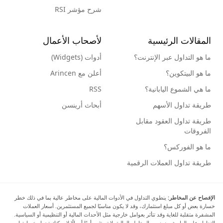
شرح مؤشر RSI
المقالات الرئيسية
لأصحاب الأعمال
ما هو التداول عبر الإنترنت؟
أدوات (Widgets)
ما هو البيتكوين؟
أعلن مع Arincen
ما هي الشموع اليابانية؟
RSS
طريقة تداول الأسهم
أبحاث أرينسن
طريقة تداول العقود مقابل
الفروقات
ما هو الفوركس؟
طريقة تداول العملات الرقمية
الإفصاح عن المخاطر:
ينطوي التداول في الأدوات المالية على مخاطر عالية بما في ذلك خطر
خسارة بعض أو كل مبلغ استثمارك، وقد لا يكون مناسبًا لجميع المستثمرين. أسعار العملات
المشفرة متقلبة للغاية وقد تتأثر بعوامل خارجية مثل الأحداث المالية أو التنظيمية أو السياسية.
التداول على الهامش يزيد من المخاطر المالية. لا تستثمر أبدًا أموالًا لا يمكنك تحمل خسارتها،