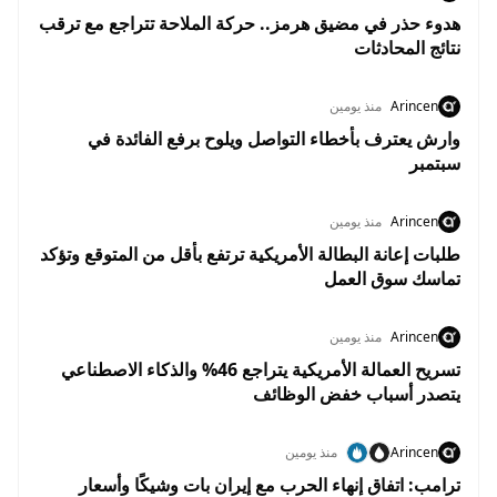
هدوء حذر في مضيق هرمز.. حركة الملاحة تتراجع مع ترقب
نتائج المحادثات
Arincen
منذ يومين
وارش يعترف بأخطاء التواصل ويلوح برفع الفائدة في
سبتمبر
Arincen
منذ يومين
طلبات إعانة البطالة الأمريكية ترتفع بأقل من المتوقع وتؤكد
تماسك سوق العمل
Arincen
منذ يومين
تسريح العمالة الأمريكية يتراجع 46% والذكاء الاصطناعي
يتصدر أسباب خفض الوظائف
Arincen
منذ يومين
ترامب: اتفاق إنهاء الحرب مع إيران بات وشيكًا وأسعار