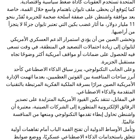
المتحدة تستخدم العقوبات كأداة ضغط سياسية واقتصادية.
كما يُتوقع أن يحظى ملف تايوان باهتمام واسع خلال القمة، خاصة
بعد موافقة واشنطن على صفقة أسلحة ضخمة للجزيرة تُقدّر بنحو
11 مليار دولار، ما أثار غضب بكين التي تعتبر تايوان جزءًا لا يتجزأ
من أراضيها.
وتخشى الصين من أن يؤدي استمرار الدعم العسكري الأمريكي
لتايوان إلى زيادة احتمالات التصعيد في المنطقة، في وقت تسعى
فيه للحصول على ضمانات أو مواقف أمريكية أكثر وضوحًا تجاه
مستقبل الجزيرة.
وعلى الجانب التكنولوجي، يبرز سباق الذكاء الاصطناعي كأحد
أبرز ساحات المنافسة بين القوتين العظميين، بعدما اتهمت الإدارة
الأمريكية الصين مرارًا بسرقة الملكية الفكرية المرتبطة بالتقنيات
المتقدمة والذكاء الاصطناعي.
في المقابل، تنتقد بكين القيود الأمريكية المتزايدة على تصدير
الرقائق الإلكترونية المتطورة إلى الشركات الصينية، معتبرة أن
واشنطن تحاول إبطاء تقدمها التكنولوجي ومنعها من المنافسة
عالميًا.
وتأمل الأوساط الدولية أن تفتح القمة الباب أمام تفاهمات أولية
تتعلق باستخدامات الذكاء الاصطناعي عسكريًا، ووضع ضوابط