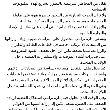
تقلل من المخاطر المرتبطة بالتطور السريع لهذه التكنولوجيا
الحساسة.
ولا تزال الحرب التجارية بين البلدين حاضرة بقوة على طاولة
المفاوضات، بعد سنوات من الرسوم الجمركية المتبادلة
والإجراءات الاقتصادية الانتقامية التي أثرت على سلاسل الإمداد
والتجارة العالمية.
وتسعى إدارة ترامب للحصول على التزامات صينية بزيادة وارداتها
من المنتجات الأمريكية، خاصة في قطاعات الطاقة والطيران
والزراعة، بينما تضغط بكين من أجل تخفيف القيود المفروضة
على صادرات أشباه الموصلات والاستثمارات الصينية داخل
الولايات المتحدة.
كما يحتل ملف الفنتانيل مساحة حساسة في المحادثات، إذ تتهم
واشنطن شركات صينية بتوفير مواد كيميائية تستخدمها عصابات
المخدرات في المكسيك لإنتاج المواد الأفيونية غير المشروعة،
وهي القضية التي تحولت إلى ملف داخلي شديد الحساسية داخل
الولايات المتحدة.
وفي الوقت الذي تحاول فيه إدارة ترامب استغلال القضية لزيادة
الضغط على الصين، تسعى بكين إلى إزالة اسمها من القوائم
الأمريكية المرتبطة بتهريب المخدرات، مع التأكيد على تعاونها في