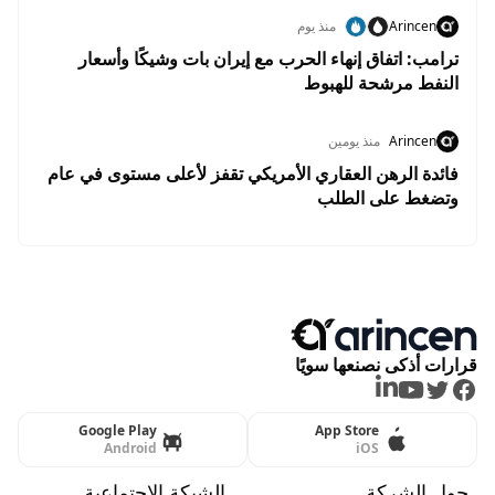
Arincen
منذ يوم
ترامب: اتفاق إنهاء الحرب مع إيران بات وشيكًا وأسعار
النفط مرشحة للهبوط
Arincen
منذ يومين
فائدة الرهن العقاري الأمريكي تقفز لأعلى مستوى في عام
وتضغط على الطلب
قرارات أذكى نصنعها سويًا
LinkedIn
Youtube
Twitter
Facebook
Google Play
App Store
Android
iOS
حول الشركة
الشبكة الاجتماعية