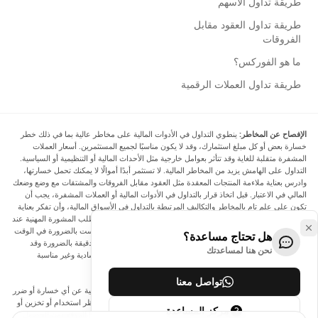
طريقة تداول الأسهم
طريقة تداول العقود مقابل
الفروقات
ما هو الفوركس؟
طريقة تداول العملات الرقمية
الإفصاح عن المخاطر:
ينطوي التداول في الأدوات المالية على مخاطر عالية بما في ذلك خطر
خسارة بعض أو كل مبلغ استثمارك، وقد لا يكون مناسبًا لجميع المستثمرين. أسعار العملات
المشفرة متقلبة للغاية وقد تتأثر بعوامل خارجية مثل الأحداث المالية أو التنظيمية أو السياسية.
التداول على الهامش يزيد من المخاطر المالية. لا تستثمر أبدًا أموالًا لا يمكنك تحمل خسارتها،
وادرس بعناية ملاءمة المنتجات المعقدة مثل العقود مقابل الفروقات والمشتقات مع وضع وضعك
المالي في الاعتبار. قبل اتخاذ قرار بالتداول في الأدوات المالية أو العملات المشفرة، يجب أن
تكون على علم تام بالمخاطر والتكاليف المرتبطة بالتداول في الأسواق المالية، وأن تفكر بعناية
في أهدافك الاستثمارية ومستوى خبرتك ورغبتك في المخاطرة، وأن تطلب المشورة المهنية عند
الحاجة. تود Arincen أن تذكرك بأن البيانات الواردة في هذا الموقع ليست بالضرورة في الوقت
هل تحتاج مساعدة؟
الفعلي وليست دقيقة. البيانات والأسعار الموجودة على الموقع ليست دقيقة بالضرورة وقد
نحن هنا لمساعدتك
تختلف عن السعر الفعلي في أي سوق معينة، مما يعني أن الأسعار إرشادية وغير مناسبة
لأغراض التداول.
تواصل معنا
لن يتحمل Arincen وأي مزود للبيانات الواردة في هذا الموقع المسؤولية عن أي خسارة أو ضرر
نتيجة لتداولك، أو اعتمادك على المعلومات الواردة في هذا الموقع. يحظر استخدام أو تخزين أو
مركز المساعدة
إعادة إنتاج أو عرض أو تعديل أو نقل أو توزيع البيانات الموجودة في هذا الموقع دون الحصول