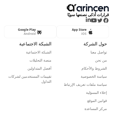
قرارات أذكى نصنعها سويًا
LinkedIn
Youtube
Twitter
Facebook
Google Play
App Store
Android
iOS
حول الشركة
الشبكة الاجتماعية
تواصل معنا
الشبكة الاجتماعية
من نحن
منصة التحليلات
الشروط والأحكام
أفضل المتداولين
سياسة الخصوصية
تقييمات المستخدمين لشركات
التداول
سياسة ملفات تعريف الإرتباط
إخلاء المسؤلية
قوانين الموقع
مركز المساعدة