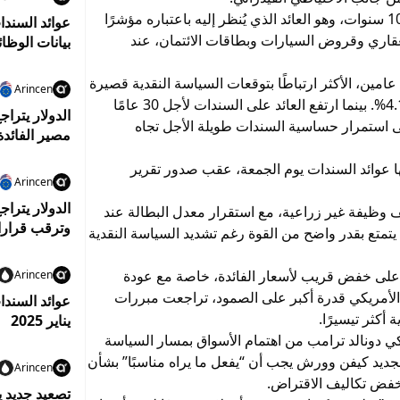
واستقر العائد على سندات الخزانة الأمريكية لأجل 10 سنوات، وهو العائد الذي يُنظر إليه باعتباره مؤشرًا
عوائد السندا
لعقاري وقروض السيارات وبطاقات الائتمان، عند
بيانات الوظا
عامين، الأكثر ارتباطًا بتوقعات السياسة النقدية قصيرة
Arincen
الأجل، بأكثر من نقطة أساس واحدة ليصل إلى 4.143%. بينما ارتفع العائد على السندات لأجل 30 عامًا
الدولار يترا
ا 5.009%، في إشارة إلى استمرار حساسية السندات طويلة الأجل تجاه
مصير الفائدة
ها عوائد السندات يوم الجمعة، عقب صدور تقرير
Arincen
الدولار يترا
هر التقرير إضافة الاقتصاد الأمريكي 172 ألف وظيفة غير زراعية، مع استقرار معدل البطالة عند
وترقب قرارا
ل يتمتع بقدر واضح من القوة رغم تشديد السياسة النقدية
م على خفض قريب لأسعار الفائدة، خاصة مع عودة
Arincen
 الأمريكي قدرة أكبر على الصمود، تراجعت مبررات
عوائد السندا
أكثر تيسيرًا.
يناير 2025
 دونالد ترامب من اهتمام الأسواق بمسار السياسة
الجديد كيفن وورش يجب أن “يفعل ما يراه مناسبًا” بشأن
Arincen
 خفض تكاليف الاقتراض.
تصعيد جديد 