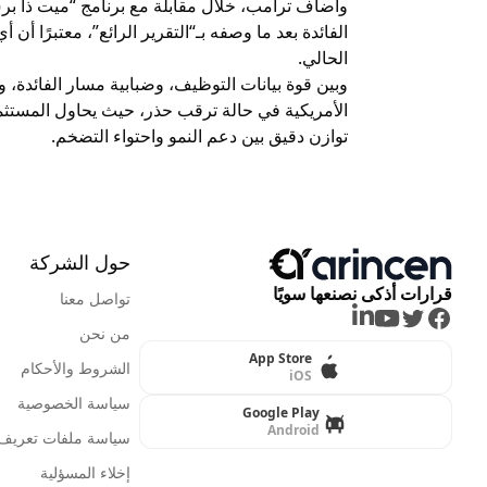
وأضاف ترامب، خلال مقابلة مع برنامج “ميت ذا برس
الفائدة بعد ما وصفه بـ“التقرير الرائع”، معتبرًا أن 
الحالي.
وبين قوة بيانات التوظيف، وضبابية مسار الفائدة،
الأمريكية في حالة ترقب حذر، حيث يحاول المستثمر
توازن دقيق بين دعم النمو واحتواء التضخم.
حول الشركة
قرارات أذكى نصنعها سويًا
تواصل معنا
LinkedIn
Youtube
Twitter
Facebook
من نحن
App Store
الشروط والأحكام
iOS
سياسة الخصوصية
Google Play
Android
سياسة ملفات تعريف ا
إخلاء المسؤلية