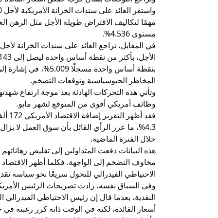
مهمًا لتكاليف الاقتراض طويلة الأجل مثل الرهن ا
مستوى 4.536%.
في المقابل، تراجع العائد على سندات الخزانة لأجل 
بنقطة أساس واحدة مسجلً
المخاطر الجيوسياسية وتوقعات التضخم.
وتأتي هذه التحركات الهادئة بعد موجة ارتفاع شهدت
وظائف أمريكي أقوى من المتوقع لشهر مايو.
فقد أظ
4.3%، ما عزز الرأي القائل بأن سوق العمل لا يزا
خلال الفترة الماضية.
هذه البيانات دفعت المتداولين إلى تقليص رهاناته
مخاوف التضخم إلى الواجهة. فكلما أظهر الاقتصاد
الاحتياطي الفيدرالي للتحول سريعًا نحو سياسة نقدية 
وفي السياق نفسه، زادت تصريحات الرئيس الأمريكي
النقدية، بعدما قال إن رئيس الاحتياطي الفيدرالي 
أسعار الفائدة، لكنه في الوقت ذاته كرر رغبته في