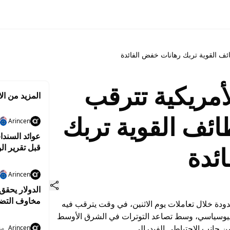
ائف القوية تربك رهانات خفض الفائدة
أمريكية تترقب
المزيد من الا
ظائف القوية تربك
Arincen
عوائد السندا
ئدة
قبل تقرير ا
Arincen
الدولار يحق
مخاوف التض
ودة خلال تعاملات يوم الاثنين، في وقت يترقب فيه
جيوسياسي، وسط تصاعد التوترات في الشرق الأوسط
 جانب الاحتياطي الفيدرالي.
Arincen
منذ 9