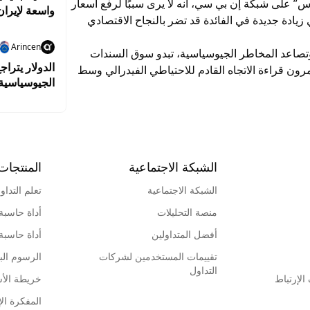
” على شبكة إن بي سي، أنه لا يرى سببًا لرفع أسعار
واسعة لإيران
أي زيادة جديدة في الفائدة قد تضر بالنجاح الاقتصادي
Arincen
 وتصاعد المخاطر الجيوسياسية، تبدو سوق السندات
الدولار يتر
ون قراءة الاتجاه القادم للاحتياطي الفيدرالي وسط
الجيوسياسية
الشبكة الاجتماعية
المنتجات
الشبكة الاجتماعية
تعلم التداو
منصة التحليلات
أداة حاسبة
أفضل المتداولين
أداة حاسبة
تقييمات المستخدمين لشركات
الرسوم البي
التداول
لإرتباط
خريطة الأ
المفكرة الإ