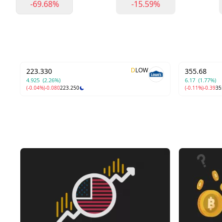
-69.68%
-15.59%
D
LOW
223.330
355.68
M
4.925
(2.26%)
6.17
(1.77%)
(-0.04%)
-0.080
223.250
(-0.11%)
-0.39
35