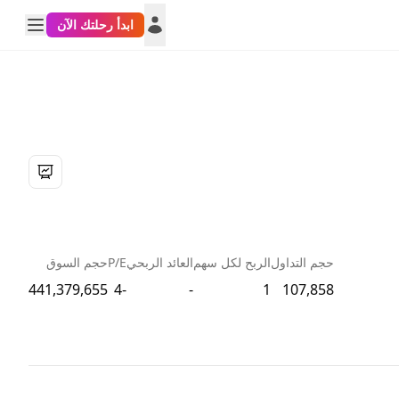
ابدأ رحلتك الآن
حجم التداول
الربح لكل سهم
العائد الربحي
P/E
حجم السوق
441,379,655
-4
-
1
107,858