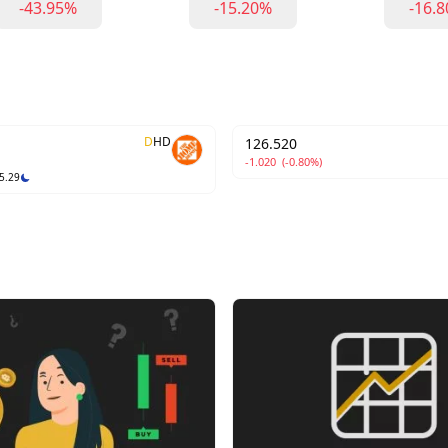
-43.95%
-15.20%
-16.
D
HD
126.520
-1.020
(-0.80%)
5.29