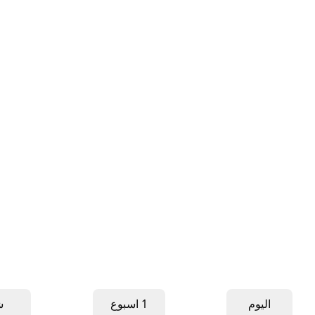
اليوم
1 اسبوع
ش