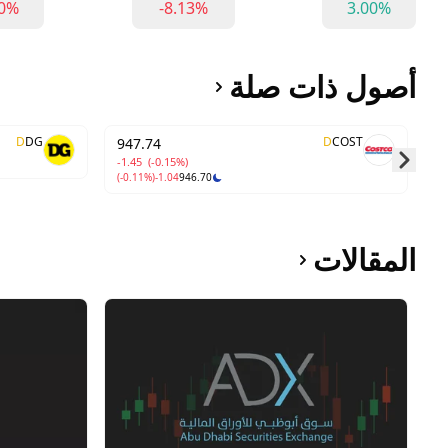
80%
-8.13%
3.00%
أصول ذات صلة
D
DG
D
COST
947.74
-1.45
(-0.15%)
(-0.11%)
-1.04
946.70
Skip to next slide page
المقالات