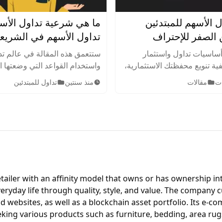
ل الأسهم للمبتدئين
ما هي شرعية تداول الأس
تداول الأسهم في الشريع
الإسلامية
ساسيات تداول واستثمار
ستتعمق هذه المقالة في عالم تد
ية تنويع محفظتك الاستثمارية،
واستخدام القواعد التي وضعتها 
اطر بذكاء. اكتشف أهم
الإسلامية لتحديد الأعمال والأن
مقالات
منذ سنتين
تداول للمبتدئين
ت والنصائح لتحقيق النجاح في
الاستثمار الحلال أو المشروعة 
.
بها في الدين الإسلامي.
iler with an affinity model that owns or has ownership inte
veryday life through quality, style, and value. The compan
nd websites, as well as a blockchain asset portfolio. Its
ng various products such as furniture, bedding, area rugs,