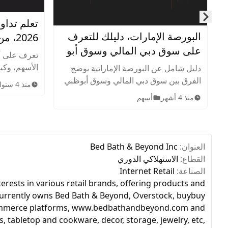
تعلم تداو
Skip to next slide page
البورصة الإمارات، دليلك للتعرف
2026، من الصفر للإحتراف
على سوق دبي المالي وسوق أبو
تعرف على أ
ظبي للأوراق المالية
الأسهم، وكيف
دليل شامل عن البورصة الإماراتية يوضح
وإدارة المخ
الفرق بين سوق دبي المالي وسوق أبوظبي
منذ 4 سنوات
الاستراتيجيا
للأوراق المالية، أهم الشركات المدرجة،
منذ 4 أشهر
أسهم
سوق الأسهم
الأصول المتاحة، ساعات التداول، وخطوات
الاستثمار للمبتدئين.
العنوان:
Bed Bath & Beyond Inc
القطاع:
الاستهلاكي الدوري
الصناعة:
Internet Retail
rests in various retail brands, offering products and
y currently owns Bed Bath & Beyond, Overstock, buybuy
 e-commerce platforms, www.bedbathandbeyond.com and
 tabletop and cookware, decor, storage, jewelry, etc,