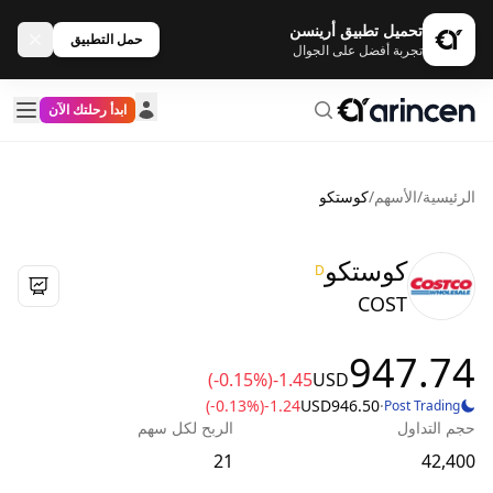
تحميل تطبيق أرينسن
حمل التطبيق
تجربة أفضل على الجوال
ابدأ رحلتك الآن
الرئيسية
/
الأسهم
/
كوستكو
كوستكو
D
COST
947.74
(-0.15%)
-1.45
USD
(-0.13%)
-1.24
USD
946.50
·
Post Trading
حجم التداول
الربح لكل سهم
21
42,400