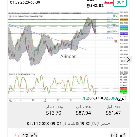
2023-08-30 09:39
BUY
@542.82
Skip to next slide page
الربح
325.00
1.20%
USD
هدف اول
هدف ثاني
وقف خسارة
513.70
587.04
561.47
2023-09-01 05:14
549.32
سعر الإغلاق
اغلقت في