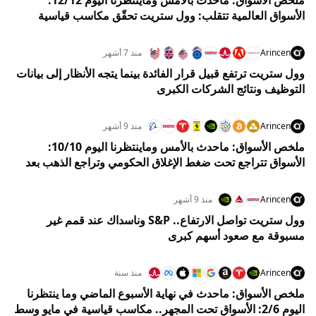
الأسواق العالمية تتقلب: وول ستريت تحقّق مكاسب قياسية
والذهب يقفز والدولار يتراجع
Arincen
منذ 7 أشهر
وول ستريت ترتفع قبيل قرار الفائدة بينما يتجه الأنظار إلى بيانات
التوظيف ونتائج الشركات الكبرى
Arincen
منذ 9 أشهر
ملخص الأسواق: ماحدث بالأمس وماينتظرنا اليوم 10/10:
الأسواق تتراجع تحت ضغط الإغلاق الحكومي وتراجع الذهب بعد
اختراقه مستوى 4000 دولار
Arincen
منذ 9 أشهر
وول ستريت تواصل الارتفاع.. S&P وناسداك عند قمم غير
مسبوقة مع صعود أسهم كبرى
Arincen
منذ سنة
ملخص الأسواق: ماحدث في نهاية الأسبوع الماضي وما ينتظرنا
اليوم 2/6: الأسواق تحت المجهر.. مكاسب قياسية في مايو وسط