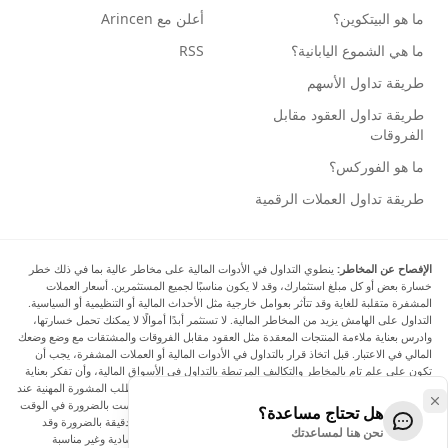
ما هو البيتكوين؟
أعلن مع Arincen
ما هي الشموع اليابانية؟
RSS
طريقة تداول الأسهم
طريقة تداول العقود مقابل
الفروقات
ما هو الفوركس؟
طريقة تداول العملات الرقمية
الإفصاح عن المخاطر:
ينطوي التداول في الأدوات المالية على مخاطر عالية بما في ذلك خطر
خسارة بعض أو كل مبلغ استثمارك، وقد لا يكون مناسبًا لجميع المستثمرين. أسعار العملات
المشفرة متقلبة للغاية وقد تتأثر بعوامل خارجية مثل الأحداث المالية أو التنظيمية أو السياسية.
التداول على الهامش يزيد من المخاطر المالية. لا تستثمر أبدًا أموالًا لا يمكنك تحمل خسارتها،
وادرس بعناية ملاءمة المنتجات المعقدة مثل العقود مقابل الفروقات والمشتقات مع وضع وضعك
المالي في الاعتبار. قبل اتخاذ قرار بالتداول في الأدوات المالية أو العملات المشفرة، يجب أن
تكون على علم تام بالمخاطر والتكاليف المرتبطة بالتداول في الأسواق المالية، وأن تفكر بعناية
في أهدافك الاستثمارية ومستوى خبرتك ورغبتك في المخاطرة، وأن تطلب المشورة المهنية عند
الحاجة. تود Arincen أن تذكرك بأن البيانات الواردة في هذا الموقع ليست بالضرورة في الوقت
هل تحتاج مساعدة؟
الفعلي وليست دقيقة. البيانات والأسعار الموجودة على الموقع ليست دقيقة بالضرورة وقد
نحن هنا لمساعدتك
تختلف عن السعر الفعلي في أي سوق معينة، مما يعني أن الأسعار إرشادية وغير مناسبة