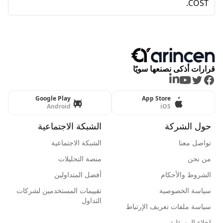
COST.
قرارات أذكى نصنعها سويًا
LinkedIn
Youtube
Twitter
Facebook
Google Play
App Store
Android
iOS
حول الشركة
الشبكة الاجتماعية
تواصل معنا
الشبكة الاجتماعية
من نحن
منصة التحليلات
الشروط والأحكام
أفضل المتداولين
سياسة الخصوصية
تقييمات المستخدمين لشركات
التداول
سياسة ملفات تعريف الإرتباط
إخلاء المسؤلية