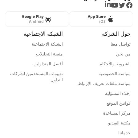
LinkedIn
Youtube
Twitter
Facebook
Google Play
App Store
Android
iOS
حول الشركة
الشبكة الاجتماعية
تواصل معنا
الشبكة الاجتماعية
من نحن
منصة التحليلات
الشروط والأحكام
أفضل المتداولين
سياسة الخصوصية
تقييمات المستخدمين لشركات
التداول
سياسة ملفات تعريف الإرتباط
إخلاء المسؤلية
قوانين الموقع
مركز المساعدة
مكتبة الفيديو
خدماتنا