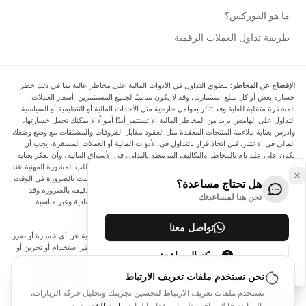
ما هو الفوركس؟
طريقة تداول العملات الرقمية
الإفصاح عن المخاطر:
ينطوي التداول في الأدوات المالية على مخاطر عالية بما في ذلك خطر
خسارة بعض أو كل مبلغ استثمارك، وقد لا يكون مناسبًا لجميع المستثمرين. أسعار العملات
المشفرة متقلبة للغاية وقد تتأثر بعوامل خارجية مثل الأحداث المالية أو التنظيمية أو السياسية.
التداول على الهامش يزيد من المخاطر المالية. لا تستثمر أبدًا أموالًا لا يمكنك تحمل خسارتها،
وادرس بعناية ملاءمة المنتجات المعقدة مثل العقود مقابل الفروقات والمشتقات مع وضع وضعك
المالي في الاعتبار. قبل اتخاذ قرار بالتداول في الأدوات المالية أو العملات المشفرة، يجب أن
تكون على علم تام بالمخاطر والتكاليف المرتبطة بالتداول في الأسواق المالية، وأن تفكر بعناية
في أهدافك الاستثمارية ومستوى خبرتك ورغبتك في المخاطرة، وأن تطلب المشورة المهنية عند
الحاجة. تود Arincen أن تذكرك بأن البيانات الواردة في هذا الموقع ليست بالضرورة في الوقت
هل تحتاج مساعدة؟
الفعلي وليست دقيقة. البيانات والأسعار الموجودة على الموقع ليست دقيقة بالضرورة وقد
نحن هنا لمساعدتك
تختلف عن السعر الفعلي في أي سوق معينة، مما يعني أن الأسعار إرشادية وغير مناسبة
لأغراض التداول.
تواصل معنا
لن يتحمل Arincen وأي مزود للبيانات الواردة في هذا الموقع المسؤولية عن أي خسارة أو ضرر
نتيجة لتداولك، أو اعتمادك على المعلومات الواردة في هذا الموقع. يحظر استخدام أو تخزين أو
مركز المساعدة
إعادة إنتاج أو عرض أو تعديل أو نقل أو توزيع البيانات الموجودة في هذا الموقع دون الحصول
على إذن كتابي صريح مسبق من Arincen و/أو مزود البيانات. جميع حقوق الملكية الفكرية
نحن نستخدم ملفات تعريف الارتباط
محفوظة من قبل مقدمي الخدمة و/أو البورصة التي تقدم البيانات الواردة في هذا الموقع. قد
نستخدم ملفات تعريف الارتباط لتحسين تجربتك وتحليل حركة الزيارات.
يتم تعويض Arincen من قبل المعلنين الذين يظهرون على الموقع، بناءً على تفاعلك مع
بالمتابعة فإنك توافق على استخدامنا لها.
سياسة الخصوصية
الإعلانات أو المعلنين.