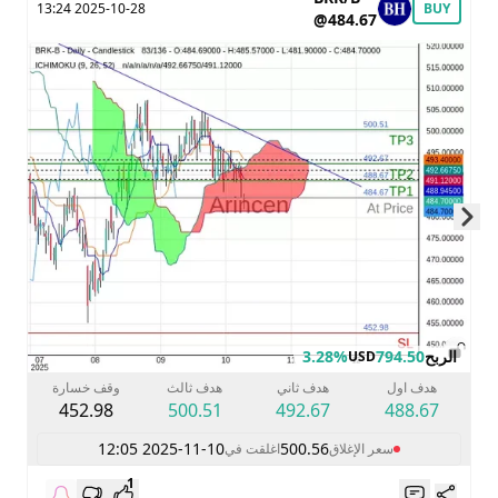
2025-10-28 13:24
BUY
@484.67
Skip to next slide page
الربح
794.50
3.28%
USD
هدف اول
هدف ثاني
هدف ثالث
وقف خسارة
452.98
500.51
492.67
488.67
2025-11-10 12:05
500.56
سعر الإغلاق
اغلقت في
1