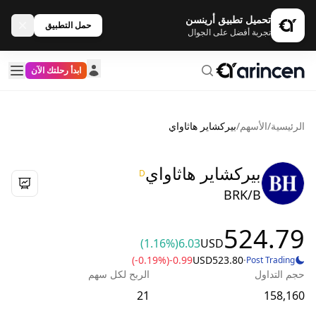
تحميل تطبيق أرينسن
حمل التطبيق
تجربة أفضل على الجوال
ابدأ رحلتك الآن
الرئيسية
/
الأسهم
/
بيركشاير هاثاواي
بيركشاير هاثاواي
D
BRK/B
524.79
(1.16%)
6.03
USD
(-0.19%)
-0.99
USD
523.80
·
Post Trading
حجم التداول
الربح لكل سهم
21
158,160