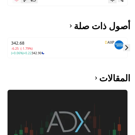
أصول ذات صلة
D
AXP
342.68
-6.25
(-1.79%)
(+0.06%)
+0.22
342.90
Skip to next slide page
المقالات