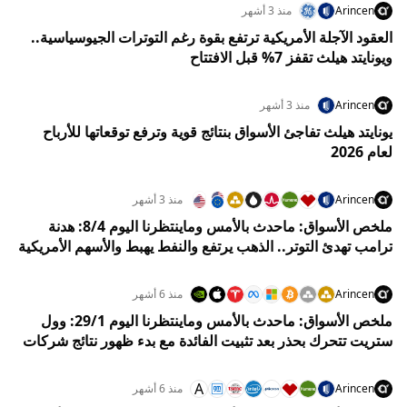
Arincen
منذ 3 أشهر
العقود الآجلة الأمريكية ترتفع بقوة رغم التوترات الجيوسياسية..
ويونايتد هيلث تقفز 7% قبل الافتتاح
Arincen
منذ 3 أشهر
يونايتد هيلث تفاجئ الأسواق بنتائج قوية وترفع توقعاتها للأرباح
لعام 2026
Arincen
منذ 3 أشهر
ملخص الأسواق: ماحدث بالأمس وماينتظرنا اليوم 8/4: هدنة
ترامب تهدئ التوتر.. الذهب يرتفع والنفط يهبط والأسهم الأمريكية
بين الخوف والتفاؤل
Arincen
منذ 6 أشهر
ملخص الأسواق: ماحدث بالأمس وماينتظرنا اليوم 29/1: وول
ستريت تتحرك بحذر بعد تثبيت الفائدة مع بدء ظهور نتائج شركات
التكنولوجيا الكبرى
A
Arincen
منذ 6 أشهر