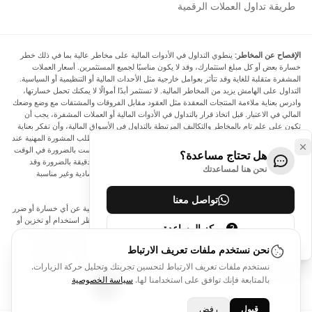
طريقة تداول العملات الرقمية
الإفصاح عن المخاطر:
ينطوي التداول في الأدوات المالية على مخاطر عالية بما في ذلك خطر
خسارة بعض أو كل مبلغ استثمارك، وقد لا يكون مناسبًا لجميع المستثمرين. أسعار العملات
المشفرة متقلبة للغاية وقد تتأثر بعوامل خارجية مثل الأحداث المالية أو التنظيمية أو السياسية.
التداول على الهامش يزيد من المخاطر المالية. لا تستثمر أبدًا أموالًا لا يمكنك تحمل خسارتها،
وادرس بعناية ملاءمة المنتجات المعقدة مثل العقود مقابل الفروقات والمشتقات مع وضع وضعك
المالي في الاعتبار. قبل اتخاذ قرار بالتداول في الأدوات المالية أو العملات المشفرة، يجب أن
تكون على علم تام بالمخاطر والتكاليف المرتبطة بالتداول في الأسواق المالية، وأن تفكر بعناية
في أهدافك الاستثمارية ومستوى خبرتك ورغبتك في المخاطرة، وأن تطلب المشورة المهنية عند
الحاجة. تود Arincen أن تذكرك بأن البيانات الواردة في هذا الموقع ليست بالضرورة في الوقت
هل تحتاج مساعدة؟
الفعلي وليست دقيقة. البيانات والأسعار الموجودة على الموقع ليست دقيقة بالضرورة وقد
نحن هنا لمساعدتك
تختلف عن السعر الفعلي في أي سوق معينة، مما يعني أن الأسعار إرشادية وغير مناسبة
لأغراض التداول.
تواصل معنا
لن يتحمل Arincen وأي مزود للبيانات الواردة في هذا الموقع المسؤولية عن أي خسارة أو ضرر
نتيجة لتداولك، أو اعتمادك على المعلومات الواردة في هذا الموقع. يحظر استخدام أو تخزين أو
مركز المساعدة
إعادة إنتاج أو عرض أو تعديل أو نقل أو توزيع البيانات الموجودة في هذا الموقع دون الحصول
على إذن كتابي صريح مسبق من Arincen و/أو مزود البيانات. جميع حقوق الملكية الفكرية
نحن نستخدم ملفات تعريف الارتباط
محفوظة من قبل مقدمي الخدمة و/أو البورصة التي تقدم البيانات الواردة في هذا الموقع. قد
نستخدم ملفات تعريف الارتباط لتحسين تجربتك وتحليل حركة الزيارات.
يتم تعويض Arincen من قبل المعلنين الذين يظهرون على الموقع، بناءً على تفاعلك مع
الإعلانات أو المعلنين.
بالمتابعة فإنك توافق على استخدامنا لها.
سياسة الخصوصية
قبول
رفض