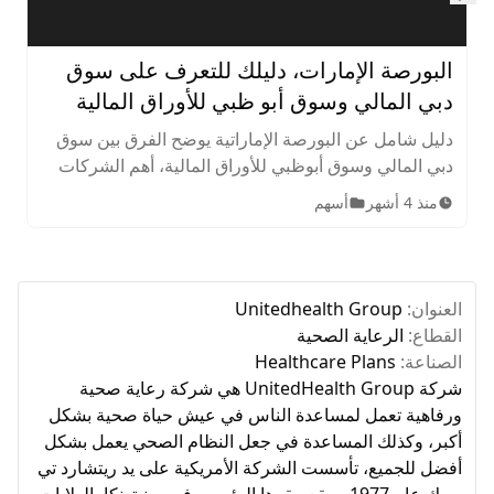
Skip to next slide page
البورصة الإمارات، دليلك للتعرف على سوق
دبي المالي وسوق أبو ظبي للأوراق المالية
دليل شامل عن البورصة الإماراتية يوضح الفرق بين سوق
دبي المالي وسوق أبوظبي للأوراق المالية، أهم الشركات
المدرجة، الأصول المتاحة، ساعات التداول، وخطوات
منذ 4 أشهر
أسهم
الاستثمار للمبتدئين.
العنوان:
Unitedhealth Group
القطاع:
الرعاية الصحية
الصناعة:
Healthcare Plans
شركة UnitedHealth Group هي شركة رعاية صحية
ورفاهية تعمل لمساعدة الناس في عيش حياة صحية بشكل
أكبر، وكذلك المساعدة في جعل النظام الصحي يعمل بشكل
أفضل للجميع، تأسست الشركة الأمريكية على يد ريتشارد تي
بورك عام 1977، ويقع مقرها الرئيسي في مينيتونكا بالولايات