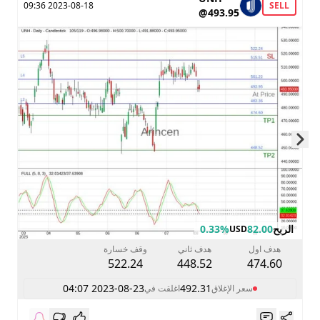
2023-08-18 09:36
SELL
@493.95
Skip to next slide page
الربح
82.00
0.33%
USD
هدف اول
هدف ثاني
وقف خسارة
522.24
448.52
474.60
2023-08-23 04:07
492.31
سعر الإغلاق
اغلقت في