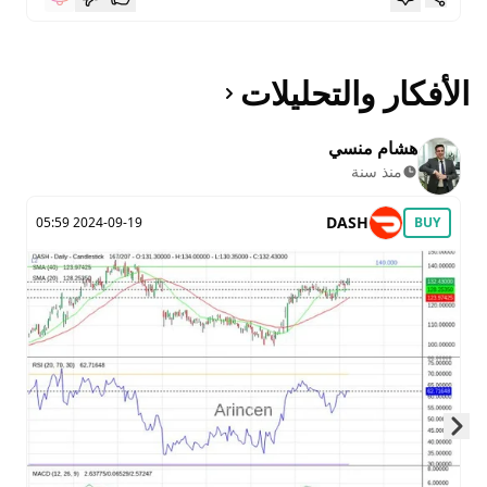
الأفكار والتحليلات
هشام منسي
منذ سنة
DASH
2024-09-19 05:59
BUY
Skip to next slide page