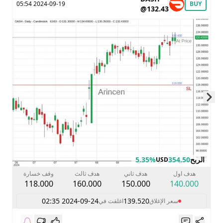
2024-09-19 05:54
BUY
@132.43
Skip to next slide page
الربح
354.50
5.35%
USD
هدف اول
هدف ثاني
هدف ثالث
وقف خسارة
118.000
160.000
150.000
140.000
2024-09-24 02:35
139.520
سعر الإغلاق
اغلقت في