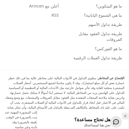
ما هو البيتكوين؟
أعلن مع Arincen
ما هي الشموع اليابانية؟
RSS
طريقة تداول الأسهم
طريقة تداول العقود مقابل
الفروقات
ما هو الفوركس؟
طريقة تداول العملات الرقمية
الإفصاح عن المخاطر:
ينطوي التداول في الأدوات المالية على مخاطر عالية بما في ذلك خطر
خسارة بعض أو كل مبلغ استثمارك، وقد لا يكون مناسبًا لجميع المستثمرين. أسعار العملات
المشفرة متقلبة للغاية وقد تتأثر بعوامل خارجية مثل الأحداث المالية أو التنظيمية أو السياسية.
التداول على الهامش يزيد من المخاطر المالية. لا تستثمر أبدًا أموالًا لا يمكنك تحمل خسارتها،
وادرس بعناية ملاءمة المنتجات المعقدة مثل العقود مقابل الفروقات والمشتقات مع وضع وضعك
المالي في الاعتبار. قبل اتخاذ قرار بالتداول في الأدوات المالية أو العملات المشفرة، يجب أن
تكون على علم تام بالمخاطر والتكاليف المرتبطة بالتداول في الأسواق المالية، وأن تفكر بعناية
في أهدافك الاستثمارية ومستوى خبرتك ورغبتك في المخاطرة، وأن تطلب المشورة المهنية عند
الحاجة. تود Arincen أن تذكرك بأن البيانات الواردة في هذا الموقع ليست بالضرورة في الوقت
هل تحتاج مساعدة؟
الفعلي وليست دقيقة. البيانات والأسعار الموجودة على الموقع ليست دقيقة بالضرورة وقد
نحن هنا لمساعدتك
تختلف عن السعر الفعلي في أي سوق معينة، مما يعني أن الأسعار إرشادية وغير مناسبة