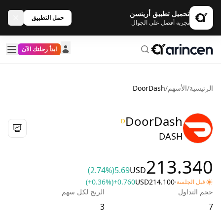
تحميل تطبيق أرينسن
حمل التطبيق
تجربة أفضل على الجوال
ابدأ رحلتك الآن
الرئيسية
/
الأسهم
/
DoorDash
DoorDash
D
DASH
213.340
(2.74%)
5.69
USD
(+0.36%)
+0.760
USD
214.100
·
قبل الجلسة
حجم التداول
الربح لكل سهم
3
7