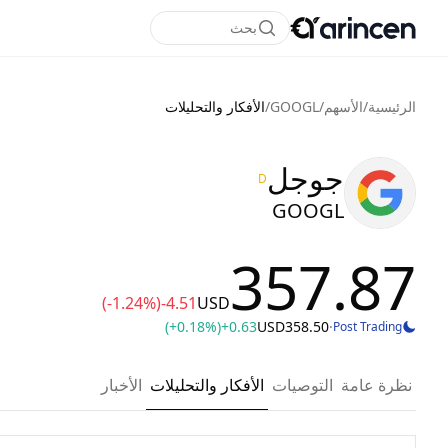
بحث
الرئيسية
/
الأسهم
/
GOOGL
/
الأفكار والتحليلات
جوجل
D
GOOGL
357.87
(-1.24%)
-4.51
USD
(+0.18%)
+0.63
USD
358.50
·
Post Trading
نظرة عامة
التوصيات
الأفكار والتحليلات
الأخبار