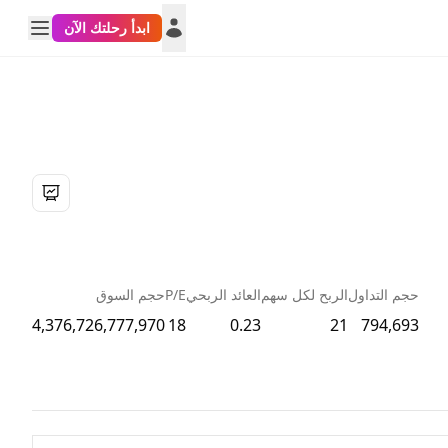
ابدأ رحلتك الآن
حجم التداول
الربح لكل سهم
العائد الربحي
P/E
حجم السوق
4,376,726,777,970
18
0.23
21
794,693