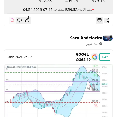
322.28
409.23
379.16
2026-07-15 04:54
359.52
سعر الإغلاق
اغلقت في
1
Sara Abdelazim
منذ شهر
GOOGL
2026-06-22 05:45
BUY
@362.49