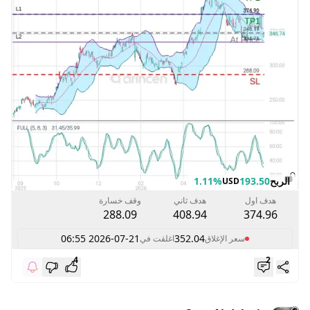
الربح
193.50
1.11%
USD
هدف اول
هدف ثاني
وقف خسارة
288.09
408.94
374.96
2026-07-21 06:55
352.04
سعر الإغلاق
اغلقت في
4
2