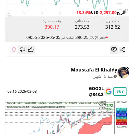
الربح
-2,297.00
-13.34%
USD
هدف اول
هدف ثاني
وقف خسارة
390.17
273.53
312.62
2026-05-05 09:55
390.25
سعر الإغلاق
اغلقت في
Moustafa El Khaldy
منذ 6 أشهر
GOOGL
2026-02-03 09:16
BUY
@343.8