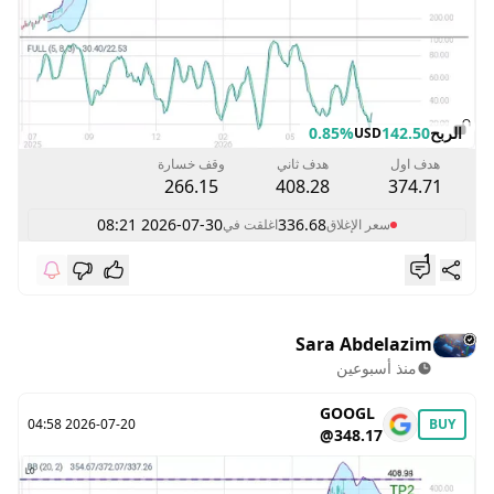
الربح
142.50
0.85%
USD
هدف اول
هدف ثاني
وقف خسارة
266.15
408.28
374.71
2026-07-30 08:21
336.68
سعر الإغلاق
اغلقت في
1
Sara Abdelazim
منذ أسبوعين
GOOGL
2026-07-20 04:58
BUY
@348.17