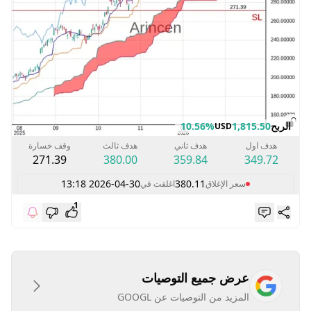
الربح
1,815.50
10.56%
USD
هدف اول
هدف ثاني
هدف ثالث
وقف خسارة
271.39
380.00
359.84
349.72
2026-04-30 13:18
380.11
سعر الإغلاق
اغلقت في
1
عرض جميع التوصيات
المزيد من التوصيات عن GOOGL