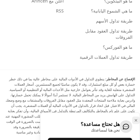
ما هو البيتكوين؟
أعلن مع Arincen
ما هي الشموع اليابانية؟
RSS
طريقة تداول الأسهم
طريقة تداول العقود مقابل
الفروقات
ما هو الفوركس؟
طريقة تداول العملات الرقمية
الإفصاح عن المخاطر:
ينطوي التداول في الأدوات المالية على مخاطر عالية بما في ذلك خطر
خسارة بعض أو كل مبلغ استثمارك، وقد لا يكون مناسبًا لجميع المستثمرين. أسعار العملات
المشفرة متقلبة للغاية وقد تتأثر بعوامل خارجية مثل الأحداث المالية أو التنظيمية أو السياسية.
التداول على الهامش يزيد من المخاطر المالية. لا تستثمر أبدًا أموالًا لا يمكنك تحمل خسارتها،
وادرس بعناية ملاءمة المنتجات المعقدة مثل العقود مقابل الفروقات والمشتقات مع وضع وضعك
المالي في الاعتبار. قبل اتخاذ قرار بالتداول في الأدوات المالية أو العملات المشفرة، يجب أن
تكون على علم تام بالمخاطر والتكاليف المرتبطة بالتداول في الأسواق المالية، وأن تفكر بعناية
في أهدافك الاستثمارية ومستوى خبرتك ورغبتك في المخاطرة، وأن تطلب المشورة المهنية عند
الحاجة. تود Arincen أن تذكرك بأن البيانات الواردة في هذا الموقع ليست بالضرورة في الوقت
هل تحتاج مساعدة؟
الفعلي وليست دقيقة. البيانات والأسعار الموجودة على الموقع ليست دقيقة بالضرورة وقد
نحن هنا لمساعدتك
تختلف عن السعر الفعلي في أي سوق معينة، مما يعني أن الأسعار إرشادية وغير مناسبة
لأغراض التداول.