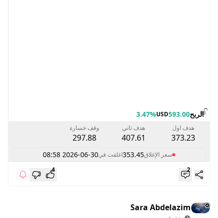
الربح
593.00
3.47%
USD
هدف اول
هدف ثاني
وقف خسارة
297.88
407.61
373.23
2026-06-30 08:58
353.45
سعر الإغلاق
اغلقت في
4
2
Sara Abdelazim
منذ شهرين