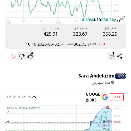
الربح
880.50
4.63%
USD
هدف اول
هدف ثاني
وقف خسارة
425.91
323.67
358.25
2026-06-02 10:10
362.73
سعر الإغلاق
اغلقت في
4
1
Sara Abdelazim
منذ شهرين
GOOGL
2026-05-25 06:28
SELL
@383