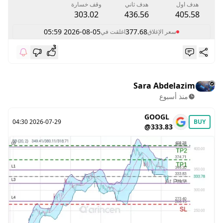
هدف اول
هدف ثاني
وقف خسارة
303.02
436.56
405.58
2026-08-05 05:59
377.68
سعر الإغلاق
اغلقت في
3
Sara Abdelazim
منذ أسبوع
GOOGL
2026-07-29 04:30
BUY
@333.83