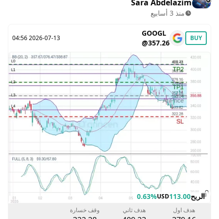
Sara Abdelazim
منذ 3 أسابيع
GOOGL
2026-07-13 04:56
BUY
@357.26
الربح
113.00
0.63%
USD
هدف اول
هدف ثاني
وقف خسارة