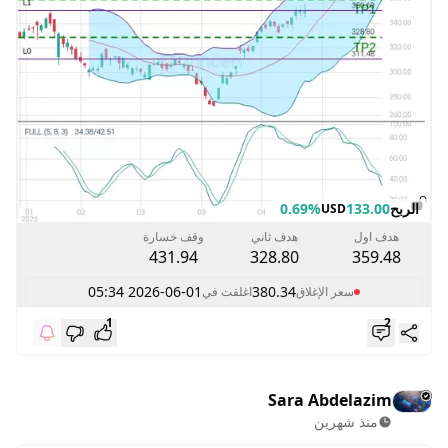
الربح
133.00
0.69%
USD
هدف اول
هدف ثاني
وقف خسارة
431.94
328.80
359.48
2026-06-01 05:34
380.34
سعر الإغلاق
اغلقت في
1
2
Sara Abdelazim
منذ شهرين