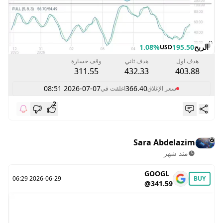
الربح
195.50
1.08%
USD
هدف اول
هدف ثاني
وقف خسارة
311.55
432.33
403.88
2026-07-07 08:51
366.40
سعر الإغلاق
اغلقت في
2
Sara Abdelazim
منذ شهر
GOOGL
2026-06-29 06:29
BUY
@341.59