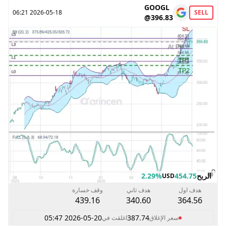
GOOGL
2026-05-18 06:21
SELL
@396.83
الربح
454.75
2.29%
USD
هدف اول
هدف ثاني
وقف خسارة
439.16
340.60
364.56
2026-05-20 05:47
387.74
سعر الإغلاق
اغلقت في