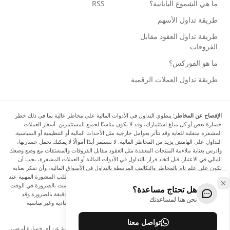
ما هي الشموع اليابانية؟
RSS
طريقة تداول الأسهم
طريقة تداول العقود مقابل
الفروقات
ما هو الفوركس؟
طريقة تداول العملات الرقمية
الإفصاح عن المخاطر:
ينطوي التداول في الأدوات المالية على مخاطر عالية بما في ذلك خطر
خسارة بعض أو كل مبلغ استثمارك، وقد لا يكون مناسبًا لجميع المستثمرين. أسعار العملات
المشفرة متقلبة للغاية وقد تتأثر بعوامل خارجية مثل الأحداث المالية أو التنظيمية أو السياسية.
التداول على الهامش يزيد من المخاطر المالية. لا تستثمر أبدًا أموالًا لا يمكنك تحمل خسارتها،
وادرس بعناية ملاءمة المنتجات المعقدة مثل العقود مقابل الفروقات والمشتقات مع وضع وضعك
المالي في الاعتبار. قبل اتخاذ قرار بالتداول في الأدوات المالية أو العملات المشفرة، يجب أن
تكون على علم تام بالمخاطر والتكاليف المرتبطة بالتداول في الأسواق المالية، وأن تفكر بعناية
في أهدافك الاستثمارية ومستوى خبرتك ورغبتك في المخاطرة، وأن تطلب المشورة المهنية عند
الحاجة. تود Arincen أن تذكرك بأن البيانات الواردة في هذا الموقع ليست بالضرورة في الوقت
هل تحتاج مساعدة؟
الفعلي وليست دقيقة. البيانات والأسعار الموجودة على الموقع ليست دقيقة بالضرورة وقد
نحن هنا لمساعدتك
تختلف عن السعر الفعلي في أي سوق معينة، مما يعني أن الأسعار إرشادية وغير مناسبة
لأغراض التداول.
تواصل معنا
لن يتحمل Arincen وأي مزود للبيانات الواردة في هذا الموقع المسؤولية عن أي خسارة أو ضرر