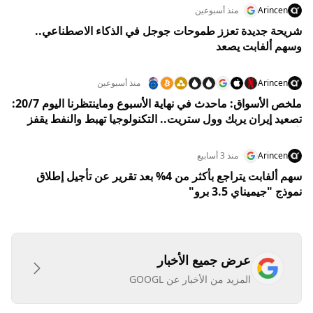
Arincen
منذ أسبوعين
شريحة جديدة تعزز طموحات جوجل في الذكاء الاصطناعي..
وسهم ألفابت يصعد
Arincen
منذ أسبوعين
ملخص الأسواق: ماحدث في نهاية الأسبوع وماينتظرنا اليوم 20/7:
تصعيد إيران يربك وول ستريت.. التكنولوجيا تهبط والنفط يقفز
بأكثر من 4%
Arincen
منذ 3 أسابيع
سهم ألفابت يتراجع بأكثر من 4% بعد تقرير عن تأجيل إطلاق
نموذج "جيميناي 3.5 برو"
عرض جميع الأخبار
المزيد من الأخبار عن GOOGL