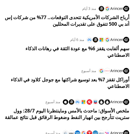
Arincen
منذ 3 أيام
أرباح الشركات الأمريكية تتحدى التوقعات.. 77% من شركات إس
آند بي 500 تتفوق على تقديرات المحللين
Arincen
منذ 6 أيام
سهم ألفابت يقفز 6% مع عودة الثقة في رهانات الذكاء
الاصطناعي
Arincen
منذ أسبوع
أوراكل تقفز 7% بعد توسيع شراكتها مع جوجل كلاود في الذكاء
الاصطناعي
Arincen
منذ أسبوع
ملخص الأسواق: ماحدث بالأمس وماينتظرنا اليوم 28/7: وول
ستريت تتأرجح بين انهيار النفط وضغوط الرقائق قبل نتائج عمالقة
التكنولوجيا والفيدرالي
Arincen
منذ أسبوع