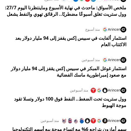
ملخص الأسواق: ماحدث في نهاية الأسبوع وماينتظرنا اليوم 27/7:
وول ستريت تغلق أسبوعًا مضطربًا.. الرقائق تهوي والنفط يشعل
مخاوف الفائدة وسط ترقب قرار الفيدرالي
Arincen
منذ أسبوع
استثمار ألفابت في سبيس إكس يقفز إلى 94 مليار دولار بعد
الاكتتاب العام
Arincen
منذ أسبوعين
استثمار غوغل المبكر في سبيس إكس يقفز إلى 94 مليار دولار
مع صعود إمبراطورية ماسك الفضائية
Arincen
منذ أسبوعين
وول ستريت تحت الضغط.. النفط فوق 100 دولار وتسلا تقود
موجة الهبوط
Arincen
منذ أسبوعين
سهم أمازون يتراجع 6% مع اتساع موجة بيع أسهم التكنولوجيا