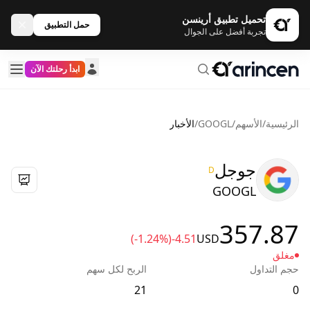
تحميل تطبيق أرينسن
حمل التطبيق
تجربة أفضل على الجوال
ابدأ رحلتك الآن
الرئيسية
/
الأسهم
/
GOOGL
/
الأخبار
جوجل
D
GOOGL
357.87
(-1.24%)
-4.51
USD
مغلق
حجم التداول
الربح لكل سهم
21
0